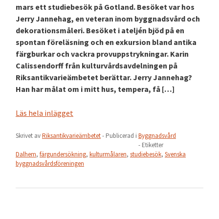
mars ett studiebesök på Gotland. Besöket var hos
Jerry Jannehag, en veteran inom byggnadsvård och
dekorationsmåleri. Besöket i ateljén bjöd på en
spontan föreläsning och en exkursion bland antika
färgburkar och vackra provuppstrykningar. Karin
Calissendorff från kulturvårdsavdelningen på
Riksantikvarieämbetet berättar. Jerry Jannehag?
Han har målat om i mitt hus, tempera, få […]
Läs hela inlägget
Skrivet av
Riksantikvarieämbetet
- Publicerad i
Byggnadsvård
- Etiketter
Dalhem
,
färgundersökning
,
kulturmålaren
,
studiebesök
,
Svenska
byggnadsvårdsföreningen