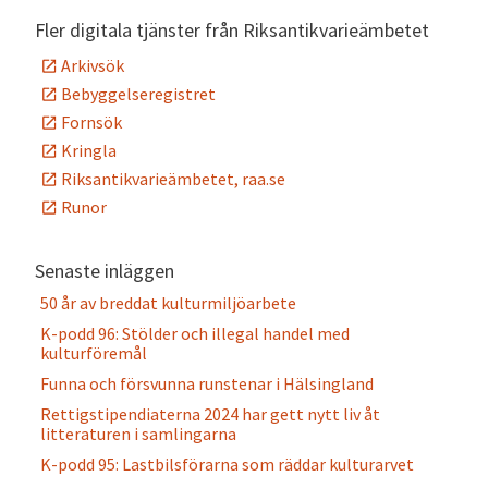
Fler digitala tjänster från Riksantikvarieämbetet
Arkivsök
Bebyggelseregistret
Fornsök
Kringla
Riksantikvarieämbetet, raa.se
Runor
Senaste inläggen
50 år av breddat kulturmiljöarbete
K-podd 96: Stölder och illegal handel med
kulturföremål
Funna och försvunna runstenar i Hälsingland
Rettigstipendiaterna 2024 har gett nytt liv åt
litteraturen i samlingarna
K-podd 95: Lastbilsförarna som räddar kulturarvet