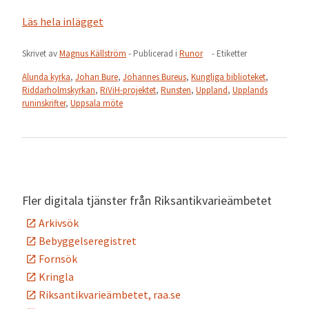
Läs hela inlägget
Skrivet av
Magnus Källström
- Publicerad i
Runor
- Etiketter
Alunda kyrka
,
Johan Bure
,
Johannes Bureus
,
Kungliga biblioteket
,
Riddarholmskyrkan
,
RiViH-projektet
,
Runsten
,
Uppland
,
Upplands
runinskrifter
,
Uppsala möte
Fler digitala tjänster från Riksantikvarieämbetet
Arkivsök
Bebyggelseregistret
Fornsök
Kringla
Riksantikvarieämbetet, raa.se