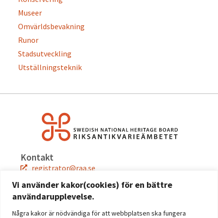
Museer
Omvärldsbevakning
Runor
Stadsutveckling
Utställningsteknik
Kontakt
registrator@raa.se
08-5191 80 00
Vi använder kakor(cookies) för en bättre
användarupplevelse.
Snabblänkar
Jobba hos oss
Några kakor är nödvändiga för att webbplatsen ska fungera