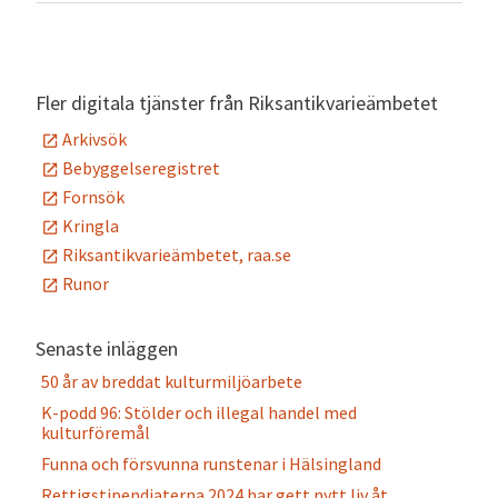
Fler digitala tjänster från Riksantikvarieämbetet
Arkivsök
Bebyggelseregistret
Fornsök
Kringla
Riksantikvarieämbetet, raa.se
Runor
Senaste inläggen
50 år av breddat kulturmiljöarbete
K-podd 96: Stölder och illegal handel med
kulturföremål
Funna och försvunna runstenar i Hälsingland
Rettigstipendiaterna 2024 har gett nytt liv åt