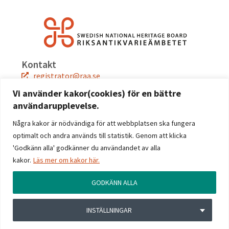
Kontakt
registrator@raa.se
08-5191 80 00
Vi använder kakor(cookies) för en bättre
användarupplevelse.
Snabblänkar
Jobba hos oss
Några kakor är nödvändiga för att webbplatsen ska fungera
Press
optimalt och andra används till statistik. Genom att klicka
Kontakta oss
'Godkänn alla' godkänner du användandet av alla
kakor.
Läs mer om kakor här.
Följ oss
Facebook
GODKÄNN ALLA
Instagram
Linkedin
INSTÄLLNINGAR
YouTube