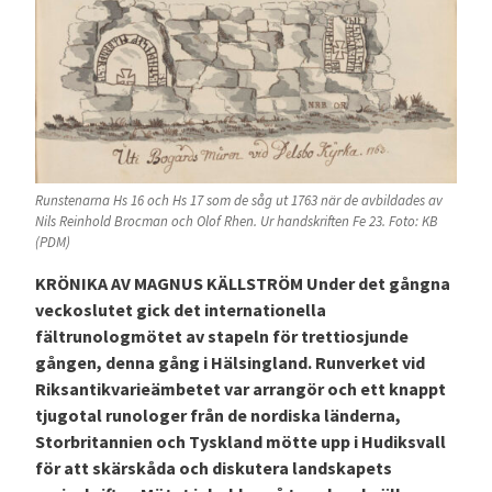
Runstenarna Hs 16 och Hs 17 som de såg ut 1763 när de avbildades av
Nils Reinhold Brocman och Olof Rhen. Ur handskriften Fe 23. Foto: KB
(PDM)
KRÖNIKA AV MAGNUS KÄLLSTRÖM Under det gångna
veckoslutet gick det internationella
fältrunologmötet av stapeln för trettiosjunde
gången, denna gång i Hälsingland. Runverket vid
Riksantikvarieämbetet var arrangör och ett knappt
tjugotal runologer från de nordiska länderna,
Storbritannien och Tyskland mötte upp i Hudiksvall
för att skärskåda och diskutera landskapets