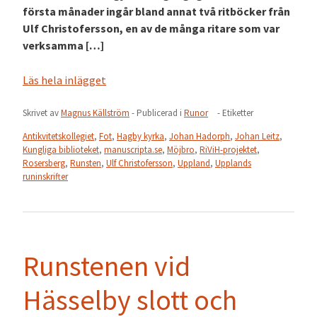
första månader ingår bland annat två ritböcker från
Ulf Christofersson, en av de många ritare som var
verksamma […]
Läs hela inlägget
Skrivet av
Magnus Källström
- Publicerad i
Runor
- Etiketter
Antikvitetskollegiet
,
Fot
,
Hagby kyrka
,
Johan Hadorph
,
Johan Leitz
,
Kungliga biblioteket
,
manuscripta.se
,
Möjbro
,
RiViH-projektet
,
Rosersberg
,
Runsten
,
Ulf Christofersson
,
Uppland
,
Upplands
runinskrifter
Runstenen vid
Hässelby slott och