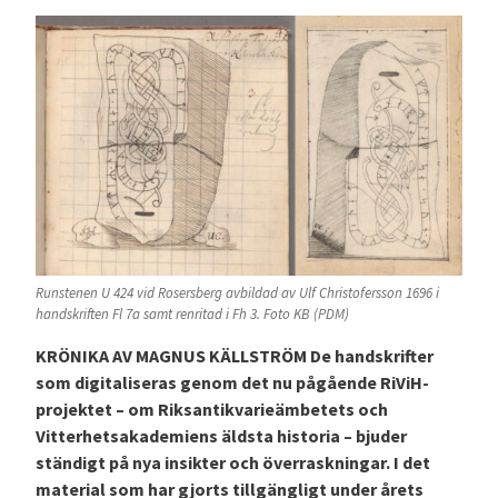
Runstenen U 424 vid Rosersberg avbildad av Ulf Christofersson 1696 i
handskriften Fl 7a samt renritad i Fh 3. Foto KB (PDM)
KRÖNIKA AV MAGNUS KÄLLSTRÖM De handskrifter
som digitaliseras genom det nu pågående RiViH-
projektet – om Riksantikvarieämbetets och
Vitterhetsakademiens äldsta historia – bjuder
ständigt på nya insikter och överraskningar. I det
material som har gjorts tillgängligt under årets