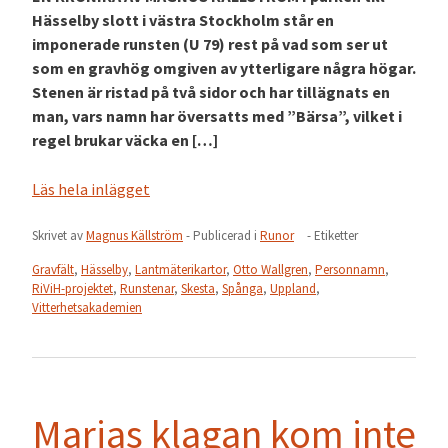
Hässelby slott i västra Stockholm står en
imponerade runsten (U 79) rest på vad som ser ut
som en gravhög omgiven av ytterligare några högar.
Stenen är ristad på två sidor och har tillägnats en
man, vars namn har översatts med ”Bärsa”, vilket i
regel brukar väcka en […]
Läs hela inlägget
Skrivet av
Magnus Källström
- Publicerad i
Runor
- Etiketter
Gravfält
,
Hässelby
,
Lantmäterikartor
,
Otto Wallgren
,
Personnamn
,
RiViH-projektet
,
Runstenar
,
Skesta
,
Spånga
,
Uppland
,
Vitterhetsakademien
Marias klagan kom inte