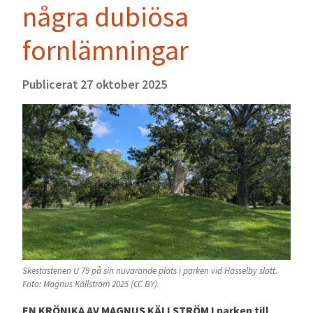
några dubiösa
fornlämningar
Publicerat
27 oktober 2025
Skestastenen U 79 på sin nuvarande plats i parken vid Hässelby slott.
Foto: Magnus Källström 2025 (CC BY).
EN KRÖNIKA AV MAGNUS KÄLLSTRÖM I parken till