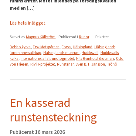
runinskrifter. Mötet inleddes på torsdagskvällen
med en […]
Läs hela inlägget
Skrivet av
Magnus Källström
- Publicerad i
Runor
- Etiketter
Delsbo kyrka
,
Ersk-Matsgården
,
Forsa
,
Hälsingland
,
Hälsinglands
fornminnessällskap
,
Hälsinglands museum
,
Hudiksvall
,
Hudiksvalls
kyrka
,
Internationella fältrunologmötet
,
Nils Reinhold Brocman
,
Otto
von Friesen
,
RiViH-projektet
,
Runstenar
,
Sven B. F. Jansson
,
Trönö
En kasserad
runstensteckning
Publicerat
16 mars 2026