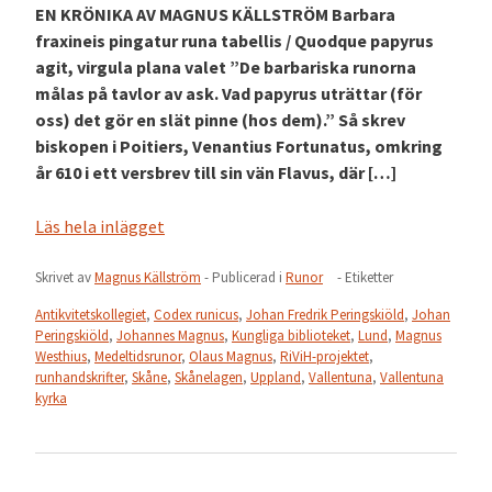
EN KRÖNIKA AV MAGNUS KÄLLSTRÖM Barbara
fraxineis pingatur runa tabellis / Quodque papyrus
agit, virgula plana valet ”De barbariska runorna
målas på tavlor av ask. Vad papyrus uträttar (för
oss) det gör en slät pinne (hos dem).” Så skrev
biskopen i Poitiers, Venantius Fortunatus, omkring
år 610 i ett versbrev till sin vän Flavus, där […]
Läs hela inlägget
Skrivet av
Magnus Källström
- Publicerad i
Runor
- Etiketter
Antikvitetskollegiet
,
Codex runicus
,
Johan Fredrik Peringskiöld
,
Johan
Peringskiöld
,
Johannes Magnus
,
Kungliga biblioteket
,
Lund
,
Magnus
Westhius
,
Medeltidsrunor
,
Olaus Magnus
,
RiViH-projektet
,
runhandskrifter
,
Skåne
,
Skånelagen
,
Uppland
,
Vallentuna
,
Vallentuna
kyrka