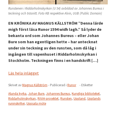
Runstenen i Riddarholmskyrkan (U 54) avbildad av Johannes Bureus i
teckning och träsnitt. Foto KB respektive Alvin, UUB (Public Domain)
EN KRÖNIKA AV MAGNUS KÄLLSTRÖM ”Denna lärde
migh först läsa Runor 1594 widh lagh.” Så lyder de
bekanta ord som Johannes Bureus – eller Johan
Bure som han egentligen hette – har antecknat
under sin teckning av den runsten, som då låg i
ingången till vapenhuset i Riddarholmskyrkan i
Stockholm. Teckningen finns i en handskrift […]
Läs hela inlägget
Skrivet av
Magnus Källström
- Publicerad i
Runor
- Etiketter
Alunda kyrka
,
Johan Bure
,
Johannes Bureus
,
Kungliga biblioteket
,
Riddarholmskyrkan
,
RiViH-projektet
,
Runsten
,
Uppland
,
Upplands
runinskrifter
,
Uppsala möte