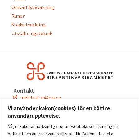
Omvärldsbevakning
Runor
Stadsutveckling
Utställningsteknik
Kontakt
registrator@raa.se
08-5191 80 00
Vi använder kakor(cookies) för en bättre
användarupplevelse.
Snabblänkar
Jobba hos oss
Några kakor är nödvändiga för att webbplatsen ska fungera
Press
optimalt och andra används till statistik. Genom att klicka