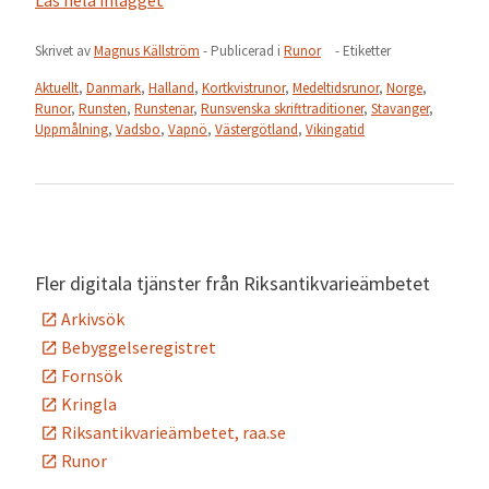
Läs hela inlägget
Skrivet av
Magnus Källström
- Publicerad i
Runor
- Etiketter
Aktuellt
,
Danmark
,
Halland
,
Kortkvistrunor
,
Medeltidsrunor
,
Norge
,
Runor
,
Runsten
,
Runstenar
,
Runsvenska skrifttraditioner
,
Stavanger
,
Uppmålning
,
Vadsbo
,
Vapnö
,
Västergötland
,
Vikingatid
Fler digitala tjänster från Riksantikvarieämbetet
Arkivsök
Bebyggelseregistret
Fornsök
Kringla
Riksantikvarieämbetet, raa.se
Runor