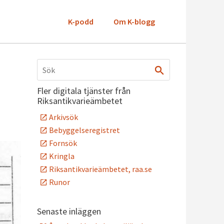
K-podd
Om K-blogg
Fler digitala tjänster från
Riksantikvarieämbetet
Arkivsök
Bebyggelseregistret
Fornsök
Kringla
Riksantikvarieämbetet, raa.se
Runor
Senaste inläggen