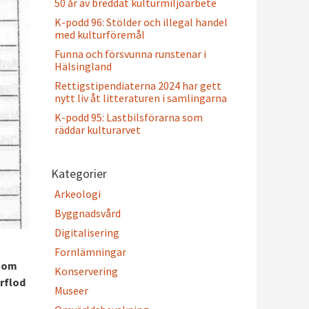
50 år av breddat kulturmiljöarbete
K-podd 96: Stölder och illegal handel
med kulturföremål
Funna och försvunna runstenar i
Hälsingland
Rettigstipendiaterna 2024 har gett
nytt liv åt litteraturen i samlingarna
K-podd 95: Lastbilsförarna som
räddar kulturarvet
Kategorier
Arkeologi
Byggnadsvård
Digitalisering
Fornlämningar
 som
Konservering
årflod
Museer