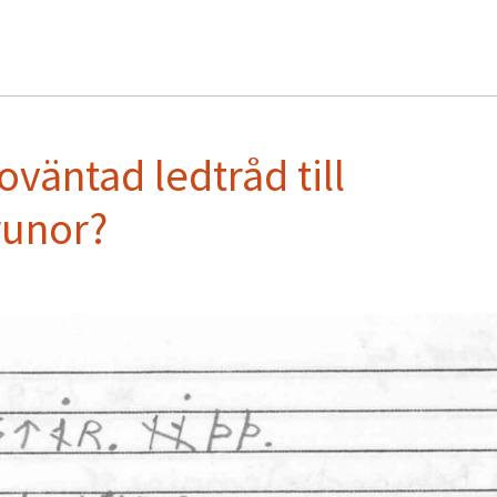
oväntad ledtråd till
runor?