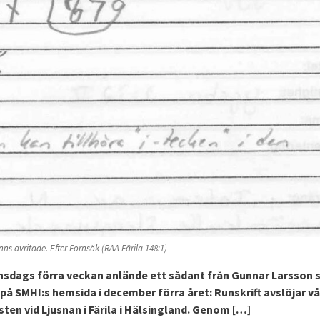
ns avritade. Efter Fornsök (RAÄ Färila 148:1)
 onsdags förra veckan anlände ett sådant från Gunnar Larsson
på SMHI:s hemsida i december förra året: Runskrift avslöjar v
sten vid Ljusnan i Färila i Hälsingland. Genom […]