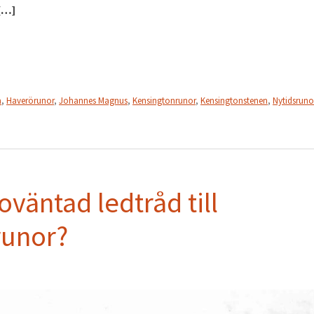
 […]
a
,
Haverörunor
,
Johannes Magnus
,
Kensingtonrunor
,
Kensingtonstenen
,
Nytidsruno
oväntad ledtråd till
runor?