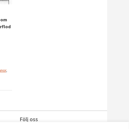
 som
årflod
unor
,
Följ oss
Facebook