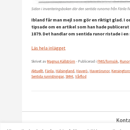
Sidan i inventeringsboken där den sentida runorna från Färila fin
Ibland får man mejl som gör en riktigt glad. I
tipsade om en artikel som han hade publicerat 
1879. Det handlar om sentida runor ristade i en 
Läs hela inlägget
Skrivet av
Magnus Källström
- Publicerad i
FMIS/fornsök
,
Runor
Aktuellt
,
Färila
,
Hälsingland
,
Haverö
,
Haverörunor
,
Kensington
Sentida runristningar
,
SMHI
,
Vårflod
Kont
reg