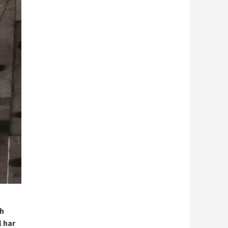
ch
l har