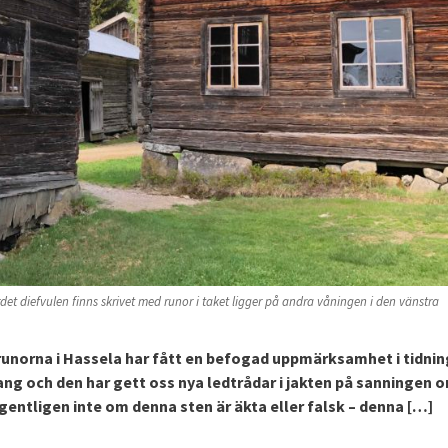
t diefvulen finns skrivet med runor i taket ligger på andra våningen i den vänstra
runorna i Hassela har fått en befogad uppmärksamhet i tidnin
rang och den har gett oss nya ledtrådar i jakten på sanningen 
ntligen inte om denna sten är äkta eller falsk – denna […]