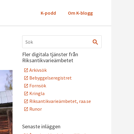
K-podd
Om K-blogg
Fler digitala tjänster från
Riksantikvarieämbetet
Arkivsök
Bebyggelseregistret
Fornsök
Kringla
Riksantikvarieämbetet, raa.se
Runor
Senaste inläggen