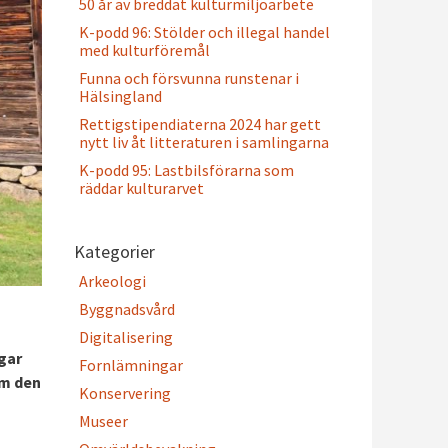
50 år av breddat kulturmiljöarbete
K-podd 96: Stölder och illegal handel
med kulturföremål
Funna och försvunna runstenar i
Hälsingland
Rettigstipendiaterna 2024 har gett
nytt liv åt litteraturen i samlingarna
K-podd 95: Lastbilsförarna som
räddar kulturarvet
Kategorier
Arkeologi
Byggnadsvård
Digitalisering
gar
Fornlämningar
om den
Konservering
Museer