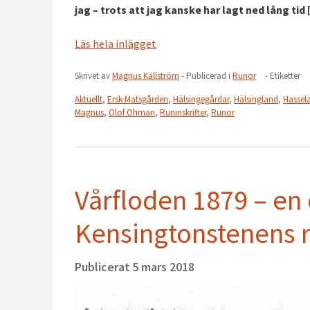
jag – trots att jag kanske har lagt ned lång tid
Läs hela inlägget
Skrivet av
Magnus Källström
- Publicerad i
Runor
- Etiketter
Aktuellt
,
Ersk-Matsgården
,
Hälsingegårdar
,
Hälsingland
,
Hassel
Magnus
,
Olof Ohman
,
Runinskrifter
,
Runor
Vårfloden 1879 – en 
Kensingtonstenens 
Publicerat
5 mars 2018