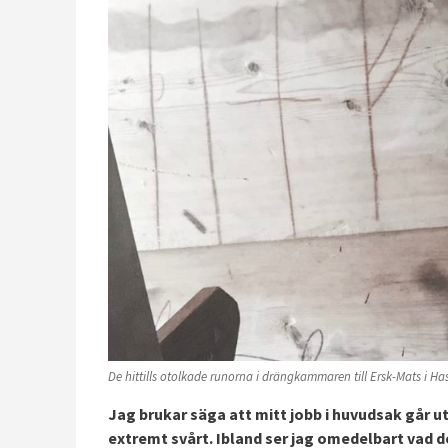
De hittills otolkade runorna i drängkammaren till Ersk-Mats i Ha
Jag brukar säga att mitt jobb i huvudsak går ut
extremt svårt. Ibland ser jag omedelbart vad de