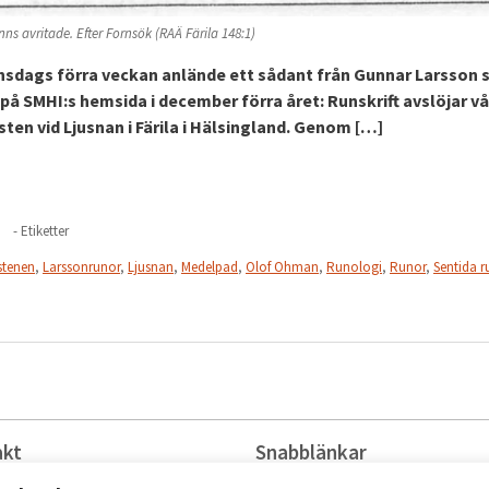
ns avritade. Efter Fornsök (RAÄ Färila 148:1)
 onsdags förra veckan anlände ett sådant från Gunnar Larsson
på SMHI:s hemsida i december förra året: Runskrift avslöjar v
sten vid Ljusnan i Färila i Hälsingland. Genom […]
- Etiketter
stenen
,
Larssonrunor
,
Ljusnan
,
Medelpad
,
Olof Ohman
,
Runologi
,
Runor
,
Sentida r
akt
Snabblänkar
istrator@raa.se
Jobba hos oss