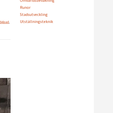
Omvärldsbevakning
Runor
Stadsutveckling
Utställningsteknik
delpad
,