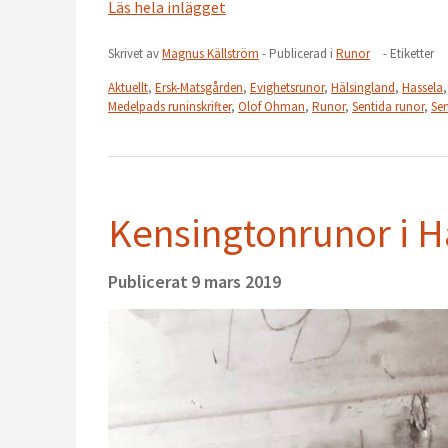
Läs hela inlägget
Skrivet av
Magnus Källström
- Publicerad i
Runor
- Etiketter
Aktuellt
,
Ersk-Matsgården
,
Evighetsrunor
,
Hälsingland
,
Hassela
Medelpads runinskrifter
,
Olof Ohman
,
Runor
,
Sentida runor
,
Sen
Kensingtonrunor i H
Publicerat
9 mars 2019