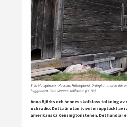
Ersk-Matsgården i Hassela, Hälsingland. Drängkammaren där orde
byggnaden. Foto Magnus Källström (CC BY)
Anna Björks och hennes skolklass tolkning av 
och radio. Detta är utan tvivel en upptäckt av 
amerikanska Kensingtonstenen. Det handlar ege