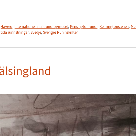
,
Haverö
,
Internationella fältrunologmötet
,
Kensingtonrunor
,
Kensingtonstenen
,
Me
tida runristningar
,
Svedje
,
Sveriges Runinskrifter
älsingland