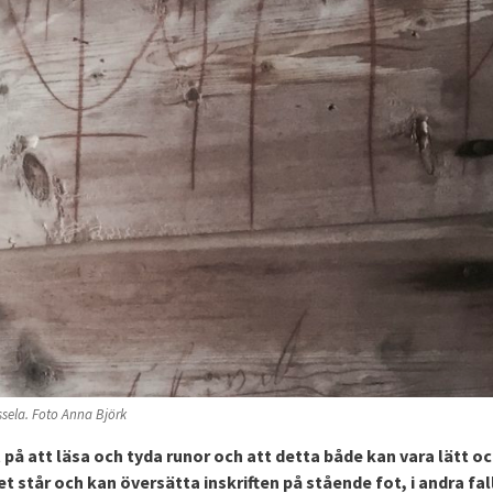
ssela. Foto Anna Björk
 på att läsa och tyda runor och att detta både kan vara lätt o
t står och kan översätta inskriften på stående fot, i andra fal