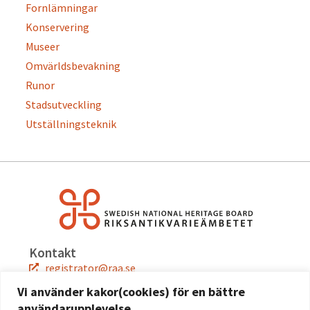
Fornlämningar
Konservering
Museer
Omvärldsbevakning
Runor
Stadsutveckling
Utställningsteknik
Kontakt
registrator@raa.se
08-5191 80 00
Vi använder kakor(cookies) för en bättre
användarupplevelse.