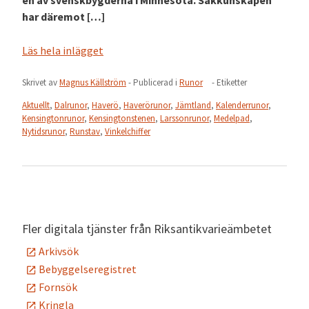
en av svenskbygderna i Minnesota. Sakkunskapen
har däremot […]
Läs hela inlägget
Skrivet av
Magnus Källström
- Publicerad i
Runor
- Etiketter
Aktuellt
,
Dalrunor
,
Haverö
,
Haverörunor
,
Jämtland
,
Kalenderrunor
,
Kensingtonrunor
,
Kensingtonstenen
,
Larssonrunor
,
Medelpad
,
Nytidsrunor
,
Runstav
,
Vinkelchiffer
Fler digitala tjänster från Riksantikvarieämbetet
Arkivsök
Bebyggelseregistret
Fornsök
Kringla