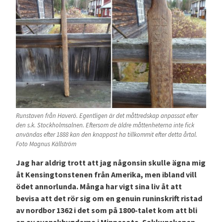
Runstaven från Haverö. Egentligen är det måttredskap anpassat efter
den s.k. Stockholmsalnen. Eftersom de äldre måttenheterna inte fick
användas efter 1888 kan den knappast ha tillkommit efter detta årtal.
Foto Magnus Källström
Jag har aldrig trott att jag någonsin skulle ägna mig
åt Kensingtonstenen från Amerika, men ibland vill
ödet annorlunda. Många har vigt sina liv åt att
bevisa att det rör sig om en genuin runinskrift ristad
av nordbor 1362 i det som på 1800-talet kom att bli