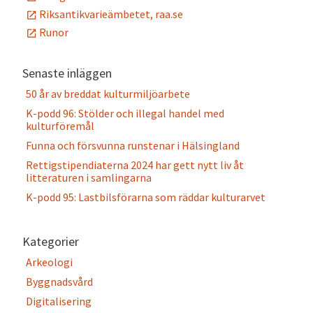
Riksantikvarieämbetet, raa.se
Runor
Senaste inläggen
50 år av breddat kulturmiljöarbete
K-podd 96: Stölder och illegal handel med
kulturföremål
Funna och försvunna runstenar i Hälsingland
Rettigstipendiaterna 2024 har gett nytt liv åt
litteraturen i samlingarna
K-podd 95: Lastbilsförarna som räddar kulturarvet
Kategorier
Arkeologi
Byggnadsvård
Digitalisering