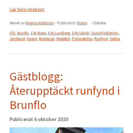
Läs hela inlägget
Skrivet av
Magnus Källström
- Publicerad i
Runor
- Etiketter
ATA
,
Brunflo
,
Erik Brate
,
Erik Lundberg
,
Erik Salvén
,
Gustaf Hallström
,
Jämtland
,
Kastal
,
Medelpad
,
Medeltid
,
Putsinskrifter
,
Runfynd
,
Sättna
Gästblogg:
Återupptäckt runfynd i
Brunflo
Publicerat
6 oktober 2020