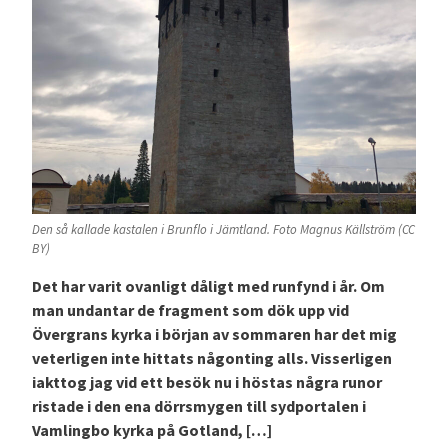
Den så kallade kastalen i Brunflo i Jämtland. Foto Magnus Källström (CC
BY)
Det har varit ovanligt dåligt med runfynd i år. Om
man undantar de fragment som dök upp vid
Övergrans kyrka i början av sommaren har det mig
veterligen inte hittats någonting alls. Visserligen
iakttog jag vid ett besök nu i höstas några runor
ristade i den ena dörrsmygen till sydportalen i
Vamlingbo kyrka på Gotland, […]