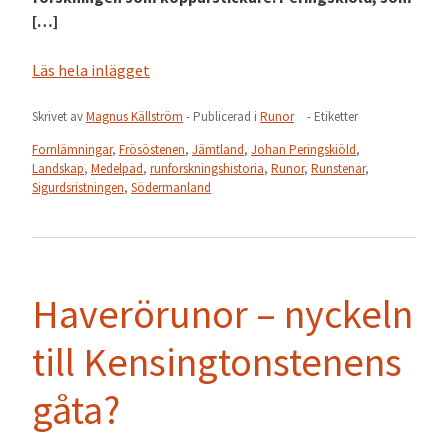
[…]
Läs hela inlägget
Skrivet av
Magnus Källström
- Publicerad i
Runor
- Etiketter
Fornlämningar
,
Frösöstenen
,
Jämtland
,
Johan Peringskiöld
,
Landskap
,
Medelpad
,
runforskningshistoria
,
Runor
,
Runstenar
,
Sigurdsristningen
,
Södermanland
Haverörunor – nyckeln
till Kensingtonstenens
gåta?