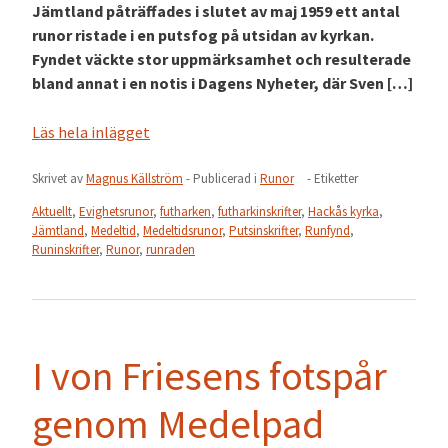
Jämtland påträffades i slutet av maj 1959 ett antal
runor ristade i en putsfog på utsidan av kyrkan.
Fyndet väckte stor uppmärksamhet och resulterade
bland annat i en notis i Dagens Nyheter, där Sven […]
Läs hela inlägget
Skrivet av
Magnus Källström
- Publicerad i
Runor
- Etiketter
Aktuellt
,
Evighetsrunor
,
futharken
,
futharkinskrifter
,
Hackås kyrka
,
Jämtland
,
Medeltid
,
Medeltidsrunor
,
Putsinskrifter
,
Runfynd
,
Runinskrifter
,
Runor
,
runraden
I von Friesens fotspår
genom Medelpad