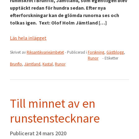
runinskrift i Brunflo, Jämtland, som egentligen blev
upptäckt redan för hundra sedan. Efter nya
efterforskningar kan de glömda runorna ses och
tolkas igen. Text: Olof Holm Jämtland […]
Läs hela inlägget
Skrivet av
Riksantikvarieämbetet
- Publicerad i
Forskning
,
Gästblogg
,
Runor
- Etiketter
Brunflo
,
Jämtland
,
Kastal
,
Runor
Till minnet av en
runstenstecknare
Publicerat
24 mars 2020