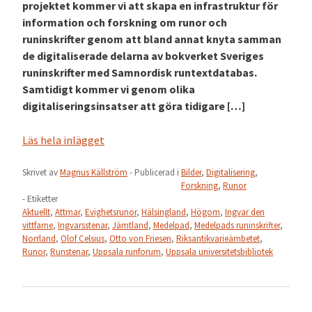
projektet kommer vi att skapa en infrastruktur för
information och forskning om runor och
runinskrifter genom att bland annat knyta samman
de digitaliserade delarna av bokverket Sveriges
runinskrifter med Samnordisk runtextdatabas.
Samtidigt kommer vi genom olika
digitaliseringsinsatser att göra tidigare […]
Läs hela inlägget
Skrivet av
Magnus Källström
- Publicerad i
Bilder
,
Digitalisering
,
Forskning
,
Runor
- Etiketter
Aktuellt
,
Attmar
,
Evighetsrunor
,
Hälsingland
,
Högom
,
Ingvar den
vittfarne
,
Ingvarsstenar
,
Jämtland
,
Medelpad
,
Medelpads runinskrifter
,
Norrland
,
Olof Celsius
,
Otto von Friesen
,
Riksantikvarieämbetet
,
Runor
,
Runstenar
,
Uppsala runforum
,
Uppsala universitetsbibliotek