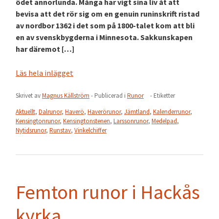
ödet annorlunda. Många har vigt sina liv åt att
bevisa att det rör sig om en genuin runinskrift ristad
av nordbor 1362 i det som på 1800-talet kom att bli
en av svenskbygderna i Minnesota. Sakkunskapen
har däremot […]
Läs hela inlägget
Skrivet av
Magnus Källström
- Publicerad i
Runor
- Etiketter
Aktuellt
,
Dalrunor
,
Haverö
,
Haverörunor
,
Jämtland
,
Kalenderrunor
,
Kensingtonrunor
,
Kensingtonstenen
,
Larssonrunor
,
Medelpad
,
Nytidsrunor
,
Runstav
,
Vinkelchiffer
Femton runor i Hackås
kyrka