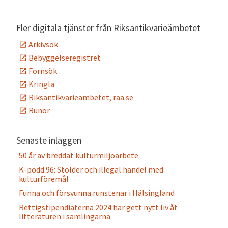
Fler digitala tjänster från Riksantikvarieämbetet
Arkivsök
Bebyggelseregistret
Fornsök
Kringla
Riksantikvarieämbetet, raa.se
Runor
Senaste inläggen
50 år av breddat kulturmiljöarbete
K-podd 96: Stölder och illegal handel med
kulturföremål
Funna och försvunna runstenar i Hälsingland
Rettigstipendiaterna 2024 har gett nytt liv åt
litteraturen i samlingarna