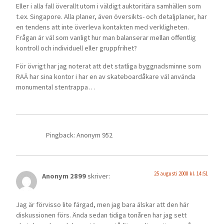
Eller i alla fall överallt utom i väldigt auktoritära samhällen som
t.ex. Singapore. Alla planer, även översikts- och detaljplaner, har
en tendens att inte överleva kontakten med verkligheten.
Frågan är väl som vanligt hur man balanserar mellan offentlig
kontroll och individuell eller gruppfrihet?
För övrigt har jag noterat att det statliga byggnadsminne som
RAÄ har sina kontor i har en av skateboardåkare väl använda
monumental stentrappa…
Pingback: Anonym 952
25 augusti 2008 kl. 14:51
Anonym 2899
skriver:
Jag är förvisso lite färgad, men jag bara älskar att den här
diskussionen förs. Ända sedan tidiga tonåren har jag sett