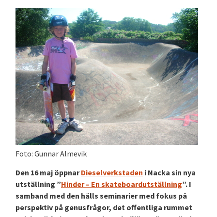
Foto: Gunnar Almevik
Den 16 maj öppnar
Dieselverkstaden
i Nacka sin nya
utställning ”
Hinder – En skateboardutställning
”. I
samband med den hålls seminarier med fokus på
perspektiv på genusfrågor, det offentliga rummet