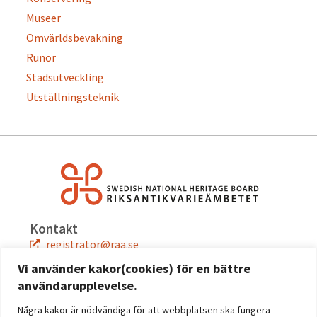
Museer
Omvärldsbevakning
Runor
Stadsutveckling
Utställningsteknik
Kontakt
registrator@raa.se
08-5191 80 00
Vi använder kakor(cookies) för en bättre
användarupplevelse.
Snabblänkar
Jobba hos oss
Några kakor är nödvändiga för att webbplatsen ska fungera