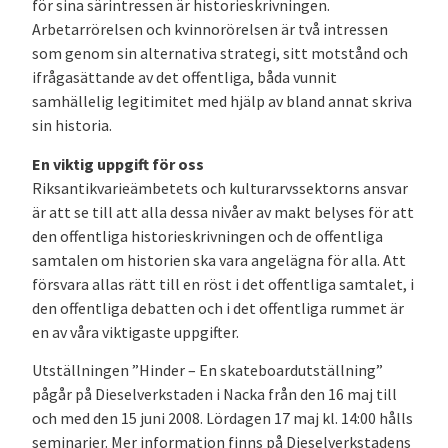
för sina särintressen är historieskrivningen.
Arbetarrörelsen och kvinnorörelsen är två intressen
som genom sin alternativa strategi, sitt motstånd och
ifrågasättande av det offentliga, båda vunnit
samhällelig legitimitet med hjälp av bland annat skriva
sin historia.
En viktig uppgift för oss
Riksantikvarieämbetets och kulturarvssektorns ansvar
är att se till att alla dessa nivåer av makt belyses för att
den offentliga historieskrivningen och de offentliga
samtalen om historien ska vara angelägna för alla. Att
försvara allas rätt till en röst i det offentliga samtalet, i
den offentliga debatten och i det offentliga rummet är
en av våra viktigaste uppgifter.
Utställningen ”Hinder – En skateboardutställning”
pågår på Dieselverkstaden i Nacka från den 16 maj till
och med den 15 juni 2008. Lördagen 17 maj kl. 14:00 hålls
seminarier. Mer information finns på Dieselverkstadens