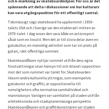
och k-märkning av skateboardmiljöer. För oss är det
spännande att delta i diskussioner om hur kulturarv
kan vara utgångspunkten för ett offentligt samtal.
Tidsmässigt sägs skateboard ha uppkommit i 1950-
talets USA och i Sverige var den etablerad i mitten av
1970-talet. I dag anses den vara både en actionsport
såväl som en livsstil. Men det är till stora delar även en
gatukultur, en mänsklig aktivitet som tar sin plats på
gatan, i det offentliga rummet.
Skateboardåkare nyttjar rummet utifrån dess egna
förutsättningar utan hänsyn till och ibland i opposition
mot det som rummet var tänkt för. Skateboarden
liksom andra kulturella yttringar, som exempelvis
gatukonst och graffiti, är oppositionella till
rumsligheters ofta normativa samhällsideal och
människosyn. Vanligen ser samhället på staden utifrån
arkitektoniska och stadsplanemässiga perspektiv.
Skateboardåkaren och graffitikonstnären ser staden