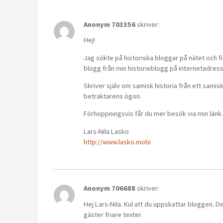
Anonym 703356
skriver:
Hej!
Jag sökte på historiska bloggar på nätet och fic
blogg från min historieblogg på internetadre
Skriver själv om samisk historia från ett samis
betraktarens ögon.
Förhoppningsvis får du mer besök via min länk
Lars-Nila Lasko
http://www.lasko.mobi
Anonym 706688
skriver:
Hej Lars-Nila. Kul att du uppskattar bloggen.
gäster friare texter.