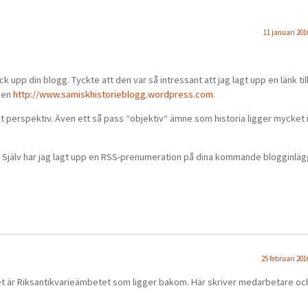
11 januari 2016
k upp din blogg. Tyckte att den var så intressant att jag lagt upp en länk till
ssen
http://www.samiskhistorieblogg.wordpress.com
.
kt perspektiv. Även ett så pass “objektiv“ ämne som historia ligger mycket 
. Själv har jag lagt upp en RSS-prenumeration på dina kommande blogginläg
25 februari 2016
 Det är Riksantikvarieämbetet som ligger bakom. Här skriver medarbetare oc