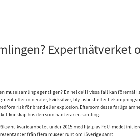
amlingen? Expertnätverket
 en museisamling egentligen? En hel del! I vissa fall kan föremål i 
pigment eller mineraler, kvicksilver, bly, asbest eller bekämpnings
edföra risk för brand eller explosion. Eftersom dessa farliga ämne
 mycket kunskap hos den som hanterar en samling.
iksantikvarieämbetet under 2015 med hjälp av FoU-medel initier
esentanter från flera museer runt om i Sverige samt