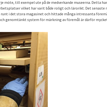
 varje möte, till exempel ute på de medverkande museerna. Detta ha
arbetsplatser vilket har varit både roligt och lärorikt. Det senaste
i runt i det stora magasinet och hittade många intressanta föremå
 och genomtänkt system för märkning av föremål är därför mycke