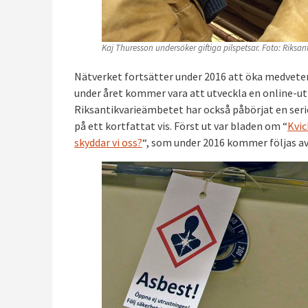
Kaj Thuresson undersöker giftiga pilspetsar. Foto: Riksa
Nätverket fortsätter under 2016 att öka medvet
under året kommer vara att utveckla en online-utb
Riksantikvarieämbetet har också påbörjat en seri
på ett kortfattat vis. Först ut var bladen om “
Kvic
skyddar vi oss?
“, som under 2016 kommer följas av 