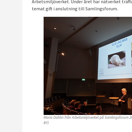
Arbetsmiljöverket. Under året har nätverket träff
temat gift i anslutning till Samlingsforum.
Maria Dahlin från Arbetsmiljöverket på Samlingsforum 20
BY)