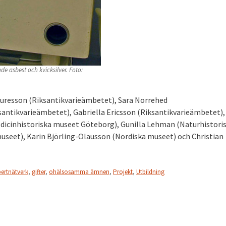
e asbest och kvicksilver. Foto:
huresson (Riksantikvarieämbetet), Sara Norrehed
antikvarieämbetet), Gabriella Ericsson (Riksantikvarieämbetet),
dicinhistoriska museet Göteborg), Gunilla Lehman (Naturhistori
useet), Karin Björling-Olausson (Nordiska museet) och Christian
ertnätverk
,
gifter
,
ohälsosamma ämnen
,
Projekt
,
Utbildning