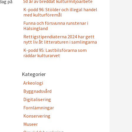
50 år av breddat kulturmiljöarbete
edag på
K-podd 96: Stölder och illegal handel
med kulturföremål
Funna och försvunna runstenar i
Hälsingland
Rettigstipendiaterna 2024 har gett
nytt liv åt litteraturen i samlingarna
K-podd 95: Lastbilsförarna som
räddar kulturarvet
Kategorier
Arkeologi
Byggnadsvård
Digitalisering
Fornlämningar
Konservering
Museer