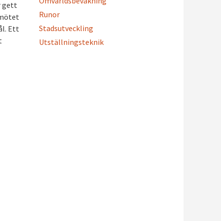
Omvärldsbevakning
r gett
Runor
 mötet
Stadsutveckling
l. Ett
t
Utställningsteknik