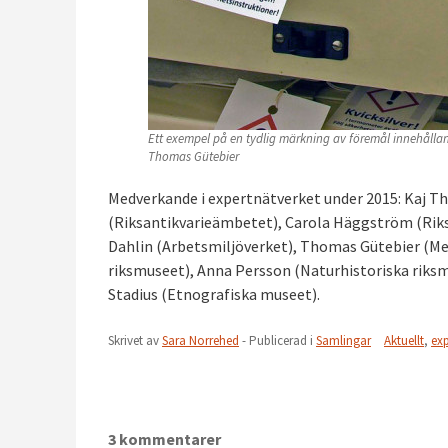
Ett exempel på en tydlig märkning av föremål innehålland
Thomas Gütebier
Medverkande i expertnätverket under 2015: Kaj T
(Riksantikvarieämbetet), Carola Häggström (Riks
Dahlin (Arbetsmiljöverket), Thomas Gütebier (Me
riksmuseet), Anna Persson (Naturhistoriska riksm
Stadius (Etnografiska museet).
Skrivet av
Sara Norrehed
- Publicerad i
Samlingar
Aktuellt
,
exp
3 kommentarer