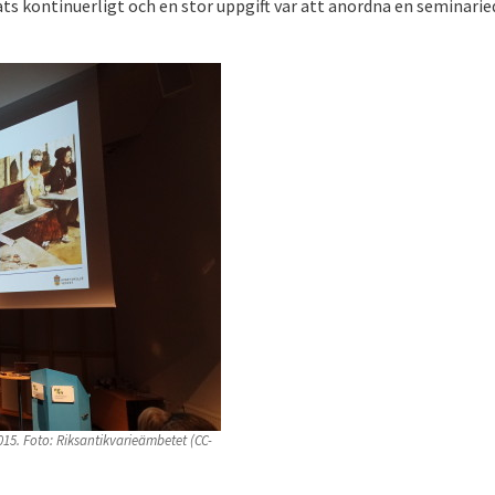
ats kontinuerligt och en stor uppgift var att anordna en seminari
15. Foto: Riksantikvarieämbetet (CC-