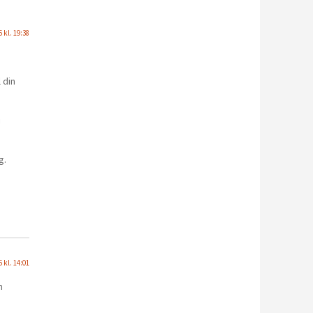
 kl. 19:38
 din
i
g.
 kl. 14:01
h