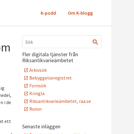
K-podd
Om K-blogg
 om
Fler digitala tjänster från
Riksantikvarieämbetet
Arkivsök
Bebyggelseregistret
Fornsök
sig
Kringla
medel,
Riksantikvarieämbetet, raa.se
n i de
Runor
at ett
Senaste inläggen