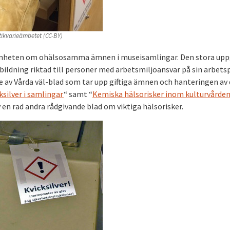
ntikvarieämbetet (CC-BY)
enheten om ohälsosamma ämnen i museisamlingar. Den stora upp
ildning riktad till personer med arbetsmiljöansvar på sin arbetsp
e av Vårda väl-blad som tar upp giftiga ämnen och hanteringen av
ksilver i samlingar
“ samt “
Kemiska hälsorisker inom kulturvården
en rad andra rådgivande blad om viktiga hälsorisker.