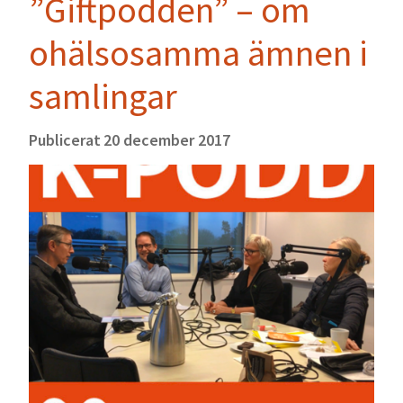
”Giftpodden” – om
ohälsosamma ämnen i
samlingar
Publicerat
20 december 2017