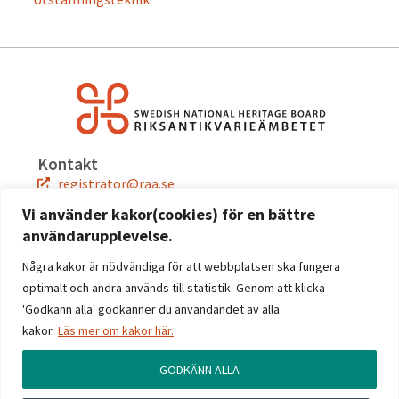
Kontakt
registrator@raa.se
08-5191 80 00
Vi använder kakor(cookies) för en bättre
användarupplevelse.
Snabblänkar
Jobba hos oss
Några kakor är nödvändiga för att webbplatsen ska fungera
Press
optimalt och andra används till statistik. Genom att klicka
Kontakta oss
'Godkänn alla' godkänner du användandet av alla
kakor.
Läs mer om kakor här.
Följ oss
Facebook
GODKÄNN ALLA
Instagram