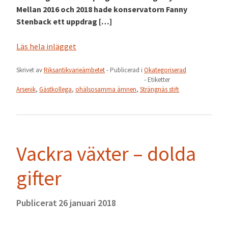
Mellan 2016 och 2018 hade konservatorn Fanny
Stenback ett uppdrag […]
Läs hela inlägget
Skrivet av
Riksantikvarieämbetet
- Publicerad i
Okategoriserad
- Etiketter
Arsenik
,
Gästkollega
,
ohälsosamma ämnen
,
Strängnäs stift
Vackra växter – dolda
gifter
Publicerat
26 januari 2018