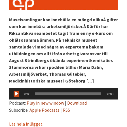
Museisamlingar kan innehålla en mängd olikaÂ gifter
som kan innebära arbetsmiljörisker.Â Därför har
Riksantikvarieämbetet tagit fram en ny e-kurs om
ohälsosamma ämnen. På Tekniska museet
samtalade vi med några av experterna bakom
utbildningen om allt ifrån arbetsgivaransvar till
August Strindbergs ökända experimentkemikalier.
Stämmorna vi hör i podden tillhör Maria Dalin,
Arbetsmiljöverket, Thomas Gütebier,
Medicinhistoriska museet i Göteborg […]
Ljudspelare
00:00
00:00
Podcast:
Play in new window
|
Download
Subscribe:
Apple Podcasts
|
RSS
Läs hela inlägget