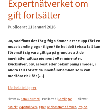
Expertnätverket om
gift fortsätter
Publicerat
11 januari 2016
Ja, vad finns det för giftiga ämnen att se upp för i en
museisamling egentligen? En hel del! I vissa fall kan
föremål i sig vara giftiga på grund av att de
innehåller giftiga pigment eller mineraler,
kvicksilver, bly, asbest eller bekämpningsmedel, i
andra fall för att de innehåller ämnen som kan
medföra risk för […]
Läs hela inlägget
Skrivet av
Sara Norrehed
- Publicerad i
Samlingar
- Etiketter
Aktuellt
,
expertnätverk
,
gifter
,
ohälsosamma ämnen
,
Projekt
,