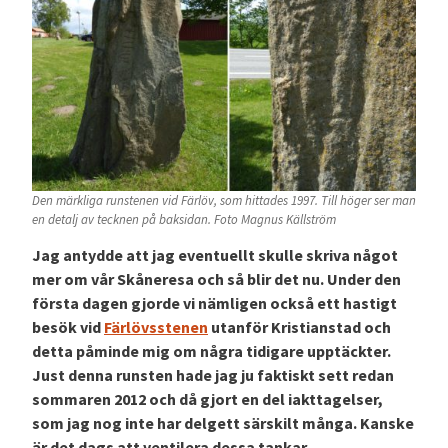
Den märkliga runstenen vid Färlöv, som hittades 1997. Till höger ser man
en detalj av tecknen på baksidan. Foto Magnus Källström
Jag antydde att jag eventuellt skulle skriva något
mer om vår Skåneresa och så blir det nu. Under den
första dagen gjorde vi nämligen också ett hastigt
besök vid
Färlövsstenen
utanför Kristianstad och
detta påminde mig om några tidigare upptäckter.
Just denna runsten hade jag ju faktiskt sett redan
sommaren 2012 och då gjort en del iakttagelser,
som jag nog inte har delgett särskilt många. Kanske
är det dags att ventilera dessa tankar.