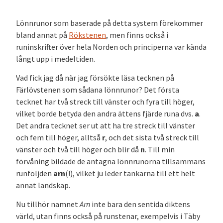
Lönnrunor som baserade på detta system förekommer
bland annat på
Rökstenen
, men finns också i
runinskrifter över hela Norden och principerna var kända
långt upp i medeltiden.
Vad fick jag då när jag försökte läsa tecknen på
Färlövstenen som sådana lönnrunor? Det första
tecknet har två streck till vänster och fyra till höger,
vilket borde betyda den andra ättens fjärde runa dvs.
a
.
Det andra tecknet ser ut att ha tre streck till vänster
och fem till höger, alltså
r
, och det sista två streck till
vänster och två till höger och blir då
n
. Till min
förvåning bildade de antagna lönnrunorna tillsammans
runföljden
arn
(!), vilket ju leder tankarna till ett helt
annat landskap.
Nu tillhör namnet
Arn
inte bara den sentida diktens
värld, utan finns också på runstenar, exempelvis i Täby