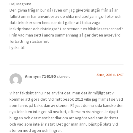
Hej Magnus!
Den givna frågan blir då (även om jag givetvis utgår från så är
fallet) om ni har använt er av de olika multibelysnings- foto- och
datatekniker som finns när det gäller att tolka vaga
inskriptioner och ristningar? Har stenen t.ex blivit laserscannad?
Från vad man sett i andra sammanhang så ger det en avsevärd
förbättring i läsbarhet.
Lycka till!
30 maj 2016 kl. 12:07
Anonym 716190
skriver:
Vi har faktiskt ännu inte använt det, men det är möjligt att vi
kommer att göra det. Vid mitt besök 2012 ville jag främst se vad
som fanns på baksidan av stenen. På just denna sida kanske den
nya tekniken inte ger så mycket, eftersom ristningen är djupt
huggen och det mest handlar om att avgöra vad som är ristat
och vad som inte är ristat. Det gör man ännu bäst på plats vid
stenen med ögon och fingrar.