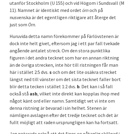
utanför Stockholm (U 155) och vid Högom i Sundsvall (M
11). Namnet är identiskt med ordet
örn
och på
nusvenska är det egentligen riktigare att återge det
just som
Örn
.
Huruvida detta namn förekommer på Färlövstenen är
dock inte helt givet, eftersom jag i ett par fall tvekade
angående antalet streck. Om den stora punktlika
figuren i det andra tecknet som har en annan riktning
än de övriga strecken, inte hör till ristningen får man
här i stället 2:5 dvs.
s
och om det lite osäkra strecket
längst ned till vänster om det sista tecknet faller bort
blir detta tecken i stället 1:2 dvs.
b
. Det kan i så fall
också stå
asb
, vilket inte direkt kan kopplas ihop med
något känt ord eller namn. Samtidigt vet vi inte om
denna ristning är bevarad i sin helhet. Stenen är
nämligen avslagen efter det tredje tecknet och det är
fullt möjligt att raden ursprungligen kan ha fortsatt.
Jag noterade också att det finns en påtaglig skillnad i