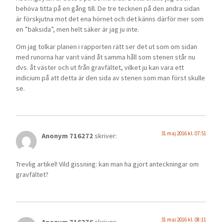
behöva titta på en gång till. De tre tecknen på den andra sidan
är förskjutna mot det ena hörnet och det känns därför mer som
en ”baksida”, men helt säker är jag ju inte.
Om jag tolkar planen i rapporten rätt ser det ut som om sidan
med runorna har varit vänd åt samma håll som stenen står nu
dvs. åt väster och ut från gravfältet, vilket ju kan vara ett
indicium på att detta är den sida av stenen som man först skulle
se.
31 maj 2016 kl. 07:51
Anonym 716272
skriver:
Trevlig artikel! Vild gissning: kan man ha gjort anteckningar om
gravfältet?
31 maj 2016 kl. 08:11