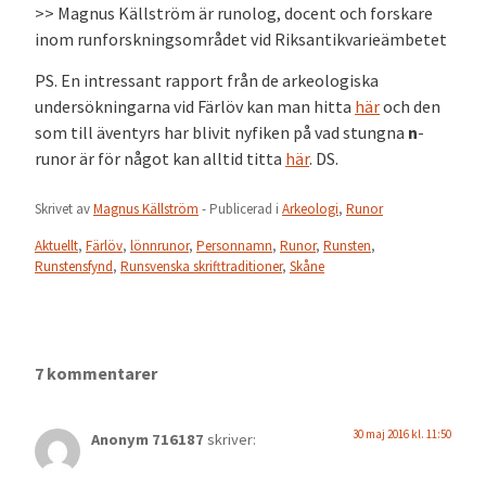
>> Magnus Källström är runolog, docent och forskare
inom runforskningsområdet vid Riksantikvarieämbetet
PS. En intressant rapport från de arkeologiska
undersökningarna vid Färlöv kan man hitta
här
och den
som till äventyrs har blivit nyfiken på vad stungna
n
-
runor är för något kan alltid titta
här
. DS.
Skrivet av
Magnus Källström
- Publicerad i
Arkeologi
,
Runor
Aktuellt
,
Färlöv
,
lönnrunor
,
Personnamn
,
Runor
,
Runsten
,
Runstensfynd
,
Runsvenska skrifttraditioner
,
Skåne
7 kommentarer
30 maj 2016 kl. 11:50
Anonym 716187
skriver: