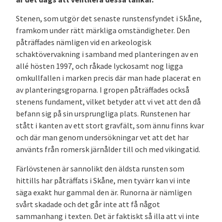
Stenen, som utgör det senaste runstensfyndet i Skåne,
framkom under rätt märkliga omständigheter. Den
påträffades nämligen vid en arkeologisk
schaktövervakning i samband med planteringen av en
allé hösten 1997, och råkade lyckosamt nog ligga
omkullfallen i marken precis där man hade placerat en
av planteringsgroparna. I gropen påträffades också
stenens fundament, vilket betyder att vi vet att den då
befann sig på sin ursprungliga plats. Runstenen har
stått i kanten av ett stort gravfält, som ännu finns kvar
och där man genom undersökningar vet att det har
använts från romersk järnålder till och med vikingatid.
Färlövstenen är sannolikt den äldsta runsten som
hittills har påträffats i Skåne, men tyvärr kan vi inte
säga exakt hur gammal den är. Runorna är nämligen
svårt skadade och det går inte att få något
sammanhang i texten. Det är faktiskt så illa att vi inte