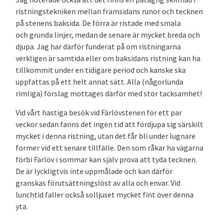
ristningstekniken mellan framsidans runor och tecknen
på stenens baksida. De förra är ristade med smala
och grunda linjer, medan de senare är mycket breda och
djupa. Jag har därför funderat på om ristningarna
verkligen är samtida eller om baksidans ristning kan ha
tillkommit under en tidigare period och kanske ska
uppfattas på ett helt annat sätt. Alla (någorlunda
rimliga) förslag mottages därför med stor tacksamhet!
Vid vårt hastiga besök vid Färlövstenen för ett par
veckor sedan fanns det ingen tid att fördjupa sig särskilt
mycket i denna ristning, utan det får bli under lugnare
former vid ett senare tillfälle. Den som råkar ha vägarna
förbi Färlöv i sommar kan själv prova att tyda tecknen.
De är lyckligtvis inte uppmålade och kan därför
granskas förutsättningslöst av alla och envar. Vid
lunchtid faller också solljuset mycket fint över denna
yta.