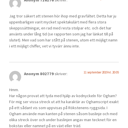
Anonym 716276
skriver:
Jag tror säkert att stenen hör ihop med gravfältet. Detta har ju
uppenbarligen varit mycket spektakulärt med flera stora
skeppssättningar, en rad med resta stolpar etc. och det har
använts under lång tid (se rapporten som jag har länkat till på
slutet). Men vad som har stått på stenen, utom ett möjligt namn
i ett möjligt chiffer, vet vi tyvärr ännu inte.
11 september 2019 kl. 20:05
Anonym 802779
skriver:
Hmm.
Har någon provat att tyda med hjälp av kodnyckeln för Ogham?
För mig ser vissa streck ut att ha karaktär av Oghamscript exakt
på ett sådant vis som uppvisas på Rökstenens ryggsida. I
Ogham använde man kanten på stenen såsom baslinje och med
olika streck över och under baslinjen angav man tecknet för en
bokstav eller namnet på en växt eller träd.