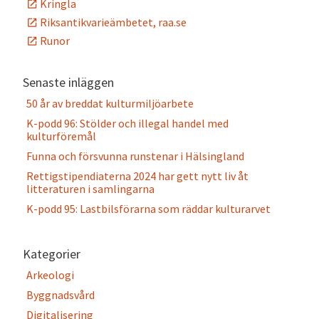
Kringla
Riksantikvarieämbetet, raa.se
Runor
Senaste inläggen
50 år av breddat kulturmiljöarbete
K-podd 96: Stölder och illegal handel med
kulturföremål
Funna och försvunna runstenar i Hälsingland
Rettigstipendiaterna 2024 har gett nytt liv åt
litteraturen i samlingarna
K-podd 95: Lastbilsförarna som räddar kulturarvet
Kategorier
Arkeologi
Byggnadsvård
Digitalisering