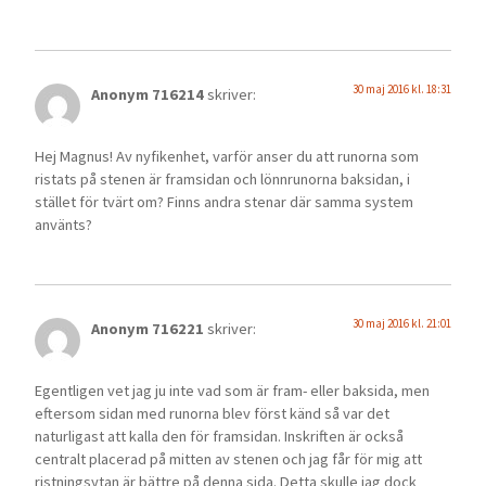
30 maj 2016 kl. 18:31
Anonym 716214
skriver:
Hej Magnus! Av nyfikenhet, varför anser du att runorna som
ristats på stenen är framsidan och lönnrunorna baksidan, i
stället för tvärt om? Finns andra stenar där samma system
använts?
30 maj 2016 kl. 21:01
Anonym 716221
skriver:
Egentligen vet jag ju inte vad som är fram- eller baksida, men
eftersom sidan med runorna blev först känd så var det
naturligast att kalla den för framsidan. Inskriften är också
centralt placerad på mitten av stenen och jag får för mig att
ristningsytan är bättre på denna sida. Detta skulle jag dock