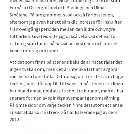
medeltida runinskrifter, vilket förde mig till orter som
Fornåsa i Östergötland och Blädinge och Ukna i
Småland. På programmet stod också Färlövstenen,
eftersom jag även har ett särskilt intresse för inskrifter
från övergångsperioden mellan den äldre och yngre
futharken. Givetvis ville jag också veta vad det var för
ristning som fanns på baksidan av stenen och om det
kunde röra sig om runor.
Att det som finns på stenens baksida är ristat råder det
ingen tvekan om, men det är inte lika lätt att avgöra
vad det ska föreställa. Det rör sig om tre 11–12 cm höga
tecken, som står upptill till vänster på stenen. Tecknen
har bland annat uppfattats som tre
t
-runor, men de har
snarare formen av spinkiga svampar i genomskärning.
På ömse sidor om varje tecken finns dessutom ett antal
snedställda korta streck. Så här kalkerade jag av dem
2012: