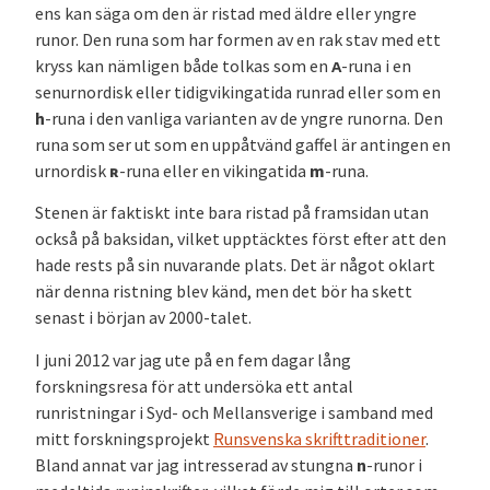
ens kan säga om den är ristad med äldre eller yngre
runor. Den runa som har formen av en rak stav med ett
kryss kan nämligen både tolkas som en
ᴀ
-runa i en
senurnordisk eller tidigvikingatida runrad eller som en
h
-runa i den vanliga varianten av de yngre runorna. Den
runa som ser ut som en uppåtvänd gaffel är antingen en
urnordisk
ʀ
-runa eller en vikingatida
m
-runa.
Stenen är faktiskt inte bara ristad på framsidan utan
också på baksidan, vilket upptäcktes först efter att den
hade rests på sin nuvarande plats. Det är något oklart
när denna ristning blev känd, men det bör ha skett
senast i början av 2000-talet.
I juni 2012 var jag ute på en fem dagar lång
forskningsresa för att undersöka ett antal
runristningar i Syd- och Mellansverige i samband med
mitt forskningsprojekt
Runsvenska skrifttraditioner
.
Bland annat var jag intresserad av stungna
n
-runor i