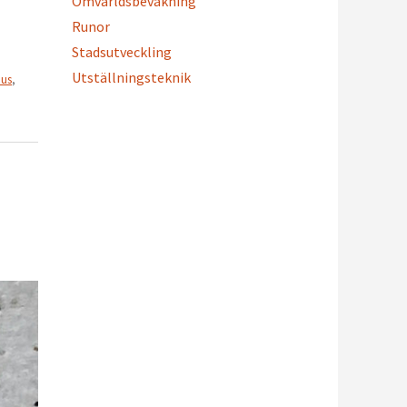
Omvärldsbevakning
Runor
Stadsutveckling
Utställningsteknik
ius
,