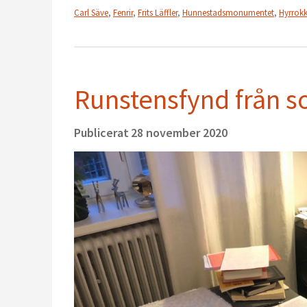
Carl Säve
,
Fenrir
,
Frits Läffler
,
Hunnestadsmonumentet
,
Hyrrokk
Runstensfynd från s
Publicerat
28 november 2020