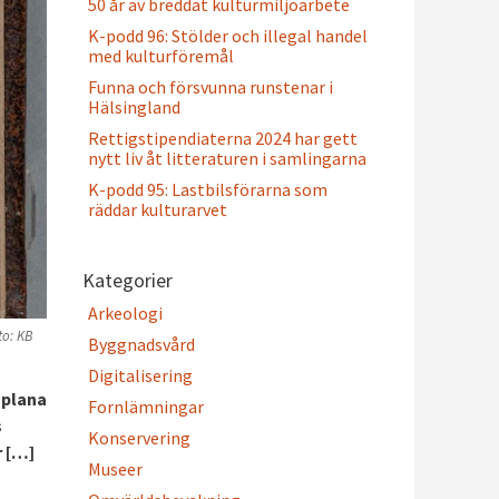
50 år av breddat kulturmiljöarbete
K-podd 96: Stölder och illegal handel
med kulturföremål
Funna och försvunna runstenar i
Hälsingland
Rettigstipendiaterna 2024 har gett
nytt liv åt litteraturen i samlingarna
K-podd 95: Lastbilsförarna som
räddar kulturarvet
Kategorier
Arkeologi
to: KB
Byggnadsvård
Digitalisering
 plana
Fornlämningar
s
Konservering
r […]
Museer