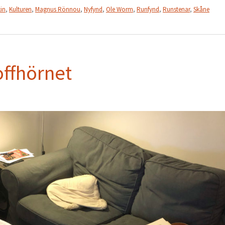
in
,
Kulturen
,
Magnus Rönnou
,
Nyfynd
,
Ole Worm
,
Runfynd
,
Runstenar
,
Skåne
offhörnet