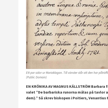
Ett par sidor ur Mariaklagan. Till vänster står att den har påträf
(Public Domain)
EN KRÖNIKA AV MAGNUS KÄLLSTRÖM Barbara fraxi
valet ”De barbariska runorna målas på tavlor av
dem).” Så skrev biskopen i Poitiers, Venantius F