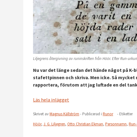
Liljegrens återgivning av runinskriften från Höör. Efter Run-urku
Nu var det länge sedan det hände något på K-b
stafettpinnen och skriva. Men icke. Så mycket ny
rapportera, förutom att jag luftade en del t
Läs hela inlägget
Skrivet av
Magnus Källström
- Publicerad i
Runor
- Etiketter
Höör
,
J. G. Liljegren
,
Otto Christian Ekman
,
Personnamn
,
Run-