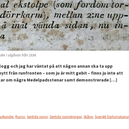
nder i utgåvan från 1834.
logg och jag har väntat på att någon annan ska ta upp
tt från runfronten – som ju är mitt gebit – finns ju inte att
ankar om några Medelpadsstenar samt demonstrerade […]
urkunder
,
Runor
,
Sentida runor
,
Sentida runristningar
,
Skåne
,
Svenskt Diplomatari