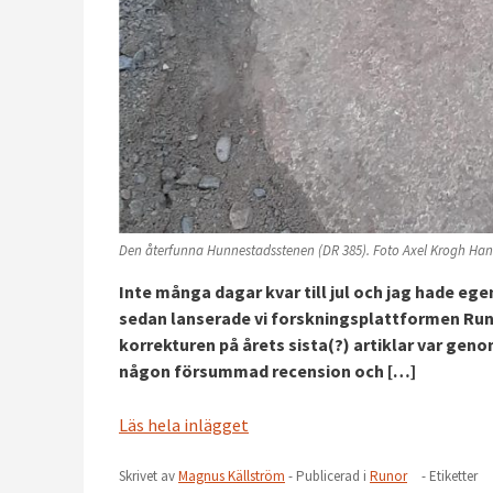
Den återfunna Hunnestadsstenen (DR 385). Foto Axel Krogh Ha
Inte många dagar kvar till jul och jag hade ege
sedan lanserade vi forskningsplattformen Runor
korrekturen på årets sista(?) artiklar var gen
någon försummad recension och […]
Läs hela inlägget
Skrivet av
Magnus Källström
- Publicerad i
Runor
- Etiketter