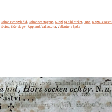
,
Johan Peringskiöld
,
Johannes Magnus
,
Kungliga biblioteket
,
Lund
,
Magnus Westh
,
Skåne
,
Skånelagen
,
Uppland
,
Vallentuna
,
Vallentuna kyrka