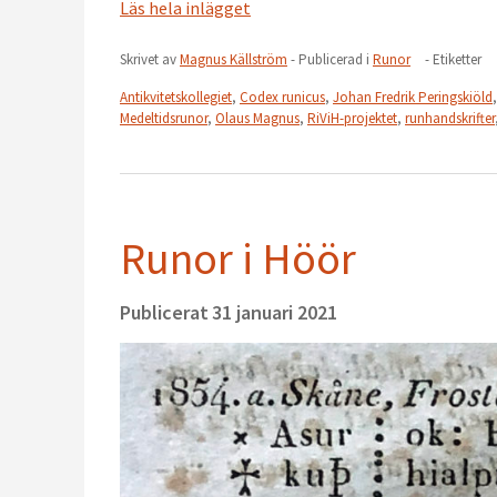
Läs hela inlägget
Skrivet av
Magnus Källström
- Publicerad i
Runor
- Etiketter
Antikvitetskollegiet
,
Codex runicus
,
Johan Fredrik Peringskiöld
Medeltidsrunor
,
Olaus Magnus
,
RiViH-projektet
,
runhandskrifter
Runor i Höör
Publicerat
31 januari 2021