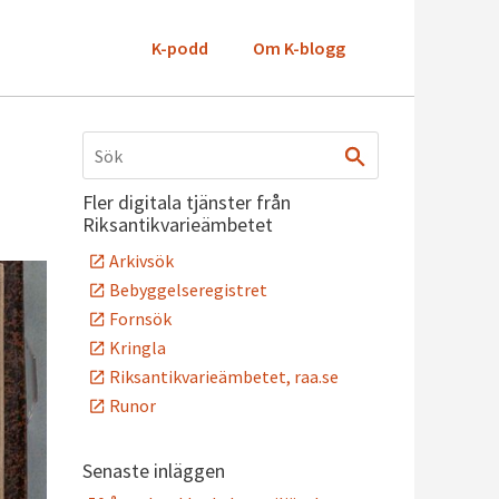
K-podd
Om K-blogg
Fler digitala tjänster från
Riksantikvarieämbetet
Arkivsök
Bebyggelseregistret
Fornsök
Kringla
Riksantikvarieämbetet, raa.se
Runor
Senaste inläggen