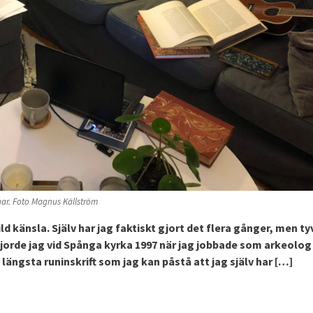
nar. Foto Magnus Källström
ld känsla. Själv har jag faktiskt gjort det flera gånger, men ty
gjorde jag vid Spånga kyrka 1997 när jag jobbade som arkeolog
ngsta runinskrift som jag kan påstå att jag själv har […]