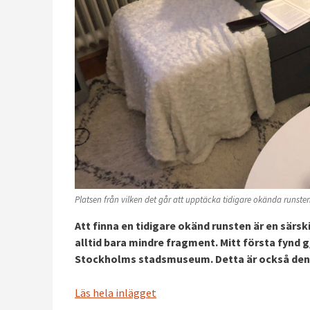
Platsen från vilken det går att upptäcka tidigare okända runste
Att finna en tidigare okänd runsten är en särski
alltid bara mindre fragment. Mitt första fynd 
Stockholms stadsmuseum. Detta är också den lä
Läs hela inlägget