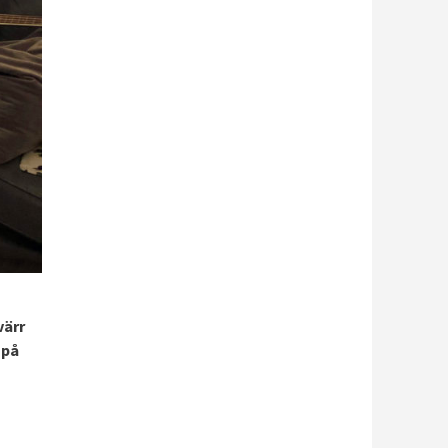
värr
 på