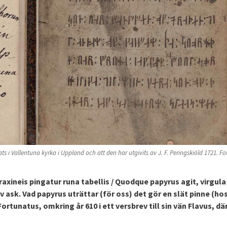
fats i Vallentuna kyrka i Uppland och att den har utgivits av J. F. Peringskiöld 1721. Fo
neis pingatur runa tabellis / Quodque papyrus agit, virgula
 ask. Vad papyrus uträttar (för oss) det gör en slät pinne (ho
ortunatus, omkring år 610 i ett versbrev till sin vän Flavus, dä