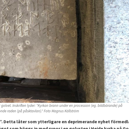
olvet. Inskriften lyder: "Kyrkan brann under en procession (eg. bildbärande) på
tonde raden (på påsktavlan)." Foto Magnus Källström
. Detta låter som ytterligare en deprimerande nyhet förmedl
ågot som höggs in med runor i en golvsten i Hejde kyrka på G