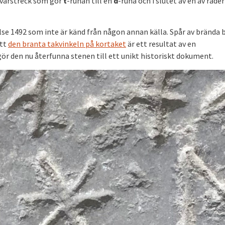
 tvärstreck som gör
t
-runan till en
d
-runa och i slutet av en av rade
e 1492 som inte är känd från någon annan källa. Spår av brända b
att
den branta takvinkeln på kortaket
är ett resultat av en
 den nu återfunna stenen till ett unikt historiskt dokument.