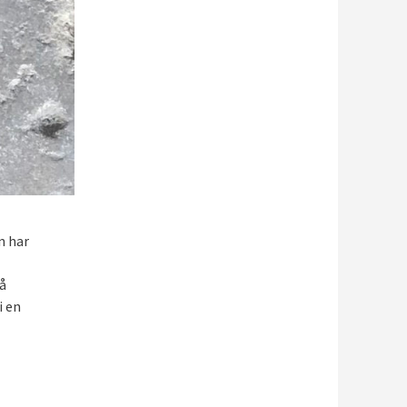
n har
å
i en