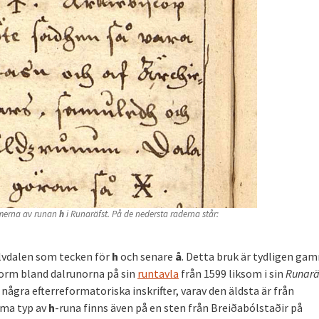
rmerna av runan
h
i
Runaräfst
. På de nedersta raderna står:
.
lvdalen som tecken för
h
och senare
å
. Detta bruk är tydligen ga
orm bland dalrunorna på sin
runtavla
från 1599 liksom i sin
Runarä
ågra efterreformatoriska inskrifter, varav den äldsta är från
mma typ av
h
-runa finns även på en sten från Breiðabólstaðir på