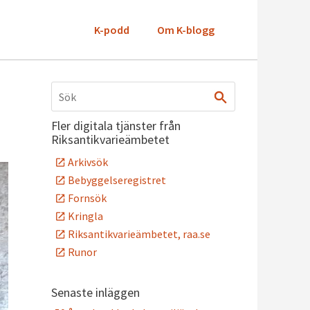
K-podd
Om K-blogg
Fler digitala tjänster från
Riksantikvarieämbetet
Arkivsök
Bebyggelseregistret
Fornsök
Kringla
Riksantikvarieämbetet, raa.se
Runor
Senaste inläggen