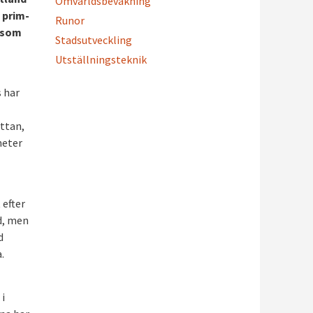
Omvärldsbevakning
prim­
Runor
r som
Stadsutveckling
Utställningsteknik
s har
ttan,
meter
 efter
d, men
d
.
 i