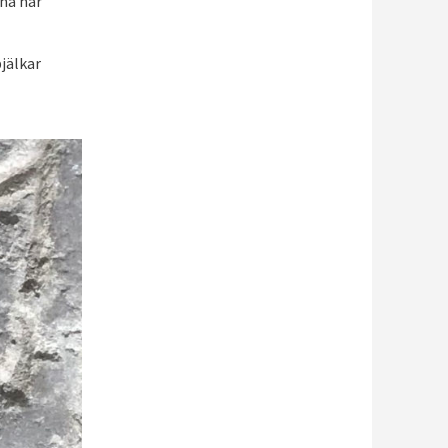
rna har
jälkar