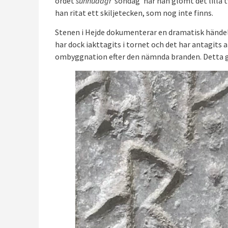
ordet
sunnudagr
’söndag’ har han glömt det lilla
han ritat ett skiljetecken, som nog inte finns.
Stenen i Hejde dokumenterar en dramatisk händels
har dock iakttagits i tornet och det har antagits 
ombyggnation efter den nämnda branden. Detta gör