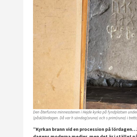
Den återfunna minnesstenen i Hejde kyrka på fyndplatsen under g
(påsk)lördagen. Då var h söndag(sruna) och s prim(runa) i tret
”Kyrkan brann vid en procession på lördagen…”
dagens moderna medier, men det är i stället n