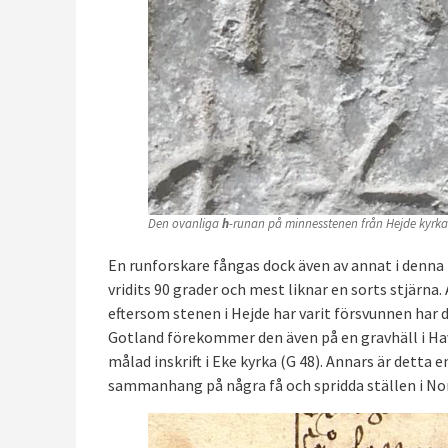
Den ovanliga
h
-runan på minnesstenen från Hejde kyrka
En runforskare fångas dock även av annat i denn
vridits 90 grader och mest liknar en sorts stjärna
eftersom stenen i Hejde har varit försvunnen har
Gotland förekommer den även på en gravhäll i Havd
målad inskrift i Eke kyrka (G 48). Annars är detta
sammanhang på några få och spridda ställen i No