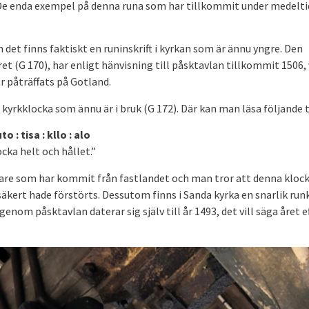
1. De enda exempel på denna runa som har tillkommit under medelt
 det finns faktiskt en runinskrift i kyrkan som är ännu yngre. Den
et (G 170), har enligt hänvisning till påsktavlan tillkommit 1506, 
r påträffats på Gotland.
n kyrkklocka som ännu är i bruk (G 172). Där kan man läsa följande t
to : tisa : kllo : alo
cka helt och hållet.”
utare som har kommit från fastlandet och man tror att denna kloc
säkert hade förstörts. Dessutom finns i Sanda kyrka en snarlik run
 påsktavlan daterar sig själv till år 1493, det vill säga året e