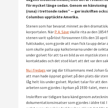
för mycket länge sedan. Genom en hänvisning t
(runa)
i trettonde raden” — ger inskriften ocks
Columbus upptäckte Amerika.
Stenen som har bevarat minnet av den dramatiska 
korportalen. När
P. A. Säve
skulle rita av den 1854
stenen varit spårlöst försvunnen tills den 10 april 
fuktskador, som gjorde att man fick ta upp delar
som skulle palla upp kalkstenarna under de svikt
under golvet för att ta en bild av en mystisk s
kontaktades och det stod klart att det var den 
Nu i fredags
var jag där tillsammans med Johan Ga
att man hade öppnat golvet på den plats där stene
låg helt lös under golvet. Mycket talar för att d
arbeten som gjordes i kyrkan på 1930-talet, men d
Inskriften var tidigare bara känd genom avtecknin
dokumentationsinsatser som gjordes i äldre tid. I 