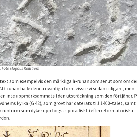
. Foto Magnus Källström
a text som exempelvis den märkliga
h
-runan som ser ut som om de
. Att runan hade denna ovanliga form visste vi sedan tidigare, men
 den inte uppmärksammats i den utsträckning som den förtjänar. P
hems kyrka (G 42), som grovt har daterats till 1400-talet, samt 
 en runform som dyker upp högst sporadiskt i efterreformatoriska
rden.