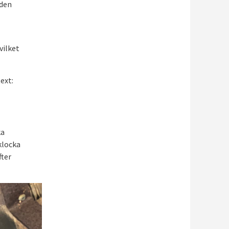
iden
vilket
ext:
ka
klocka
fter