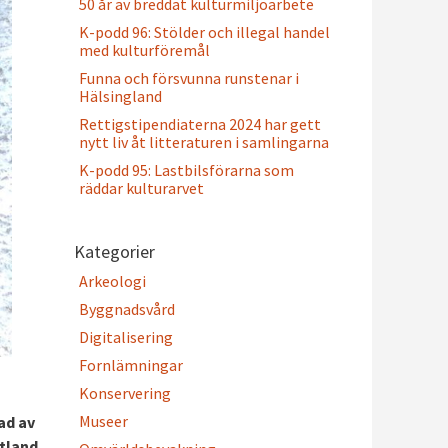
50 år av breddat kulturmiljöarbete
K-podd 96: Stölder och illegal handel
med kulturföremål
Funna och försvunna runstenar i
Hälsingland
Rettigstipendiaterna 2024 har gett
nytt liv åt litteraturen i samlingarna
K-podd 95: Lastbilsförarna som
räddar kulturarvet
Kategorier
Arkeologi
Byggnadsvård
Digitalisering
Fornlämningar
Konservering
Museer
ad av
otland