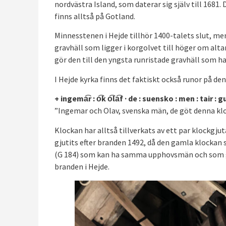
nordvästra Island, som daterar sig själv till 168
finns alltså på Gotland.
Minnesstenen i Hejde tillhör 1400-talets slut, men
gravhäll som ligger i korgolvet till höger om altar
gör den till den yngsta runristade gravhäll som ha
I Hejde kyrka finns det faktiskt också runor på de
+ ingema͡r : o͡k o͡la͡f · de : suensko : men : tair : gu
”Ingemar och Olav, svenska män, de göt denna klo
Klockan har alltså tillverkats av ett par klockgj
gjutits efter branden 1492, då den gamla klockan 
(G 184) som kan ha samma upphovsmän och som genom
branden i Hejde.