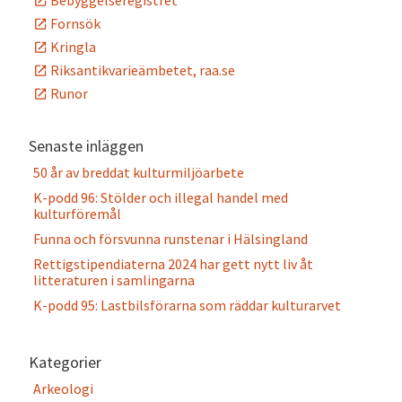
Bebyggelseregistret
Fornsök
Kringla
Riksantikvarieämbetet, raa.se
Runor
Senaste inläggen
50 år av breddat kulturmiljöarbete
K-podd 96: Stölder och illegal handel med
kulturföremål
Funna och försvunna runstenar i Hälsingland
Rettigstipendiaterna 2024 har gett nytt liv åt
litteraturen i samlingarna
K-podd 95: Lastbilsförarna som räddar kulturarvet
Kategorier
Arkeologi