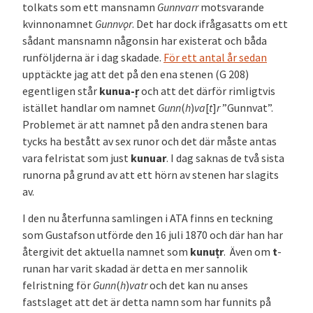
tolkats som ett mansnamn
Gunnvarr
motsvarande
kvinnonamnet
Gunnv
ǫr
. Det har dock ifrågasatts om ett
sådant mansnamn någonsin har existerat och båda
runföljderna är i dag skadade.
För ett antal år sedan
upptäckte jag att det på den ena stenen (G 208)
egentligen står
kunua-ṛ
och att det därför rimligtvis
istället handlar om namnet
Gunn
(
h
)
va
[
t
]
r
”Gunnvat”.
Problemet är att namnet på den andra stenen bara
tycks ha bestått av sex runor och det där måste antas
vara felristat som just
kunuar
. I dag saknas de två sista
runorna på grund av att ett hörn av stenen har slagits
av.
I den nu återfunna samlingen i ATA finns en teckning
som Gustafson utförde den 16 juli 1870 och där han har
återgivit det aktuella namnet som
kunuṭr
. Även om
t
-
runan har varit skadad är detta en mer sannolik
felristning för
Gunn
(
h
)
vatr
och det kan nu anses
fastslaget att det är detta namn som har funnits på