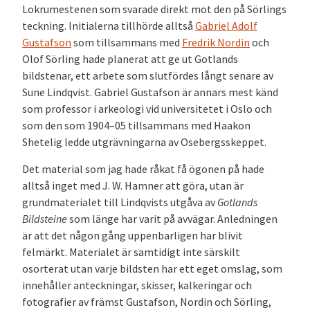
Lokrumestenen som svarade direkt mot den på Sörlings
teckning. Initialerna tillhörde alltså
Gabriel Adolf
Gustafson
som tillsammans med
Fredrik Nordin
och
Olof Sörling hade planerat att ge ut Gotlands
bildstenar, ett arbete som slutfördes långt senare av
Sune Lindqvist. Gabriel Gustafson är annars mest känd
som professor i arkeologi vid universitetet i Oslo och
som den som 1904–05 tillsammans med Haakon
Shetelig ledde utgrävningarna av Osebergsskeppet.
Det material som jag hade råkat få ögonen på hade
alltså inget med J. W. Hamner att göra, utan är
grundmaterialet till Lindqvists utgåva av
Gotlands
Bildsteine
som länge har varit på avvägar. Anledningen
är att det någon gång uppenbarligen har blivit
felmärkt. Materialet är samtidigt inte särskilt
osorterat utan varje bildsten har ett eget omslag, som
innehåller anteckningar, skisser, kalkeringar och
fotografier av främst Gustafson, Nordin och Sörling,