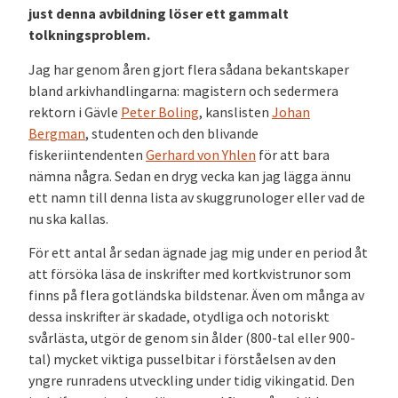
just denna avbildning löser ett gammalt
tolkningsproblem.
Jag har genom åren gjort flera sådana bekantskaper
bland arkivhandlingarna: magistern och sedermera
rektorn i Gävle
Peter Boling
, kanslisten
Johan
Bergman
, studenten och den blivande
fiskeriintendenten
Gerhard von Yhlen
för att bara
nämna några. Sedan en dryg vecka kan jag lägga ännu
ett namn till denna lista av skuggrunologer eller vad de
nu ska kallas.
För ett antal år sedan ägnade jag mig under en period åt
att försöka läsa de inskrifter med kortkvistrunor som
finns på flera gotländska bildstenar. Även om många av
dessa inskrifter är skadade, otydliga och notoriskt
svårlästa, utgör de genom sin ålder (800-tal eller 900-
tal) mycket viktiga pusselbitar i förståelsen av den
yngre runradens utveckling under tidig vikingatid. Den