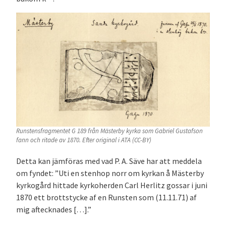
Runstensfragmentet G 189 från Mästerby kyrka som Gabriel Gustafson
fann och ritade av 1870. Efter original i ATA (CC-BY)
Detta kan jämföras med vad P. A. Säve har att meddela
om fyndet: ”Uti en stenhop norr om kyrkan å Mästerby
kyrkogård hittade kyrkoherden Carl Herlitz gossar i juni
1870 ett brottstycke af en Runsten som (11.11.71) af
mig aftecknades […].”