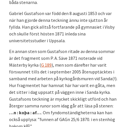
båda stenarna.
Gabriel Gustafson var född den 8 augusti 1853 och var
när han gjorde denna teckning ännu inte sjutton år
fyllda. Han gick alltså fortfarande på gymnasiet i Visby
och skulle först hösten 1871 inleda sina
universitetsstudier i Uppsala.
En annan sten som Gustafson ritade av denna sommar
är det fragment som P. A. Säve 1871 noterade vid
Mästerby kyrka (
G 189
), men som därefter har varit
försvunnet tills det i september 2005 återupptäcktes i
samband med arbeten på kyrkogårdsmuren vid Sanda(!).
Hur fragmentet har hamnat här har varit en gåta, men
det sitter i dag uppsatt på väggen inne i Sanda kyrka.
Gustafsons teckning är mycket skickligt utförd och han
återger samma runor som idag går att läsa på stenen:
…n : koþa : af…
. Om fyndomständigheterna kan han
också upplysa: ”funnen af GAGn 25/6 1870. i en stenhög
an
bakom k
.”