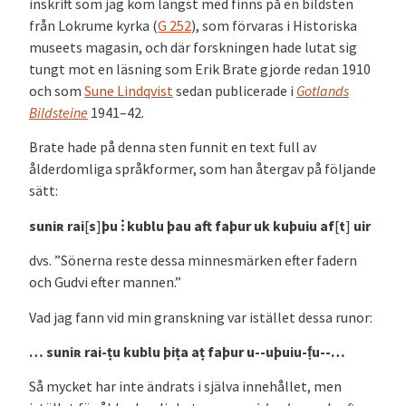
inskrift som jag kom längst med finns på en bildsten
från Lokrume kyrka (
G 252
), som förvaras i Historiska
museets magasin, och där forskningen hade lutat sig
tungt mot en läsning som Erik Brate gjorde redan 1910
och som
Sune Lindqvist
sedan publicerade i
Gotlands
Bildsteine
1941–42.
Brate hade på denna sten funnit en text full av
ålderdomliga språkformer, som han återgav på följande
sätt:
suni
ʀ rai
[
s
]
þu
⁝ kublu þau aft faþur uk kuþuiu af
[
t
]
uir
dvs. ”Sönerna reste dessa minnesmärken efter fadern
och Gudvi efter mannen.”
Vad jag fann vid min granskning var istället dessa runor:
… suni
ʀ
rai-ṭu kublu þiṭa aṭ faþur u-­-uþuiu-f̣u-­-…
Så mycket har inte ändrats i själva innehållet, men