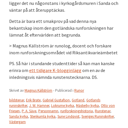
ligger det nu någonstans i kyrkogårdsmuren i Sanda och
väntar på att återupptäckas.
Detta är bara ett smakprov på vad denna nya
bekantskap inom den gotländska runforskningen har
lämnat åt eftervärlden att begrunda.
> Magnus Källström är runolog, docent och forskare
inom runforskningsområdet vid Riksantikvarieämbetet
PS. Så här i stundande studenttider så kan man kanske
erinra om
ett tidigare K-blogginlägg
om en av de
inledningsvis nämnda runstenstecknarna. DS.
Skrivet av
Magnus Källström
- Publicerad i
Runor
bildstenar
,
Erik Brate
,
Gabriel Gustafson
,
Gotland
,
Gotlands
runinskrifter
,
J. W. Hamner
,
Lokrume kyrka
,
Mästerby kyrka
,
Otto von
Friesen
,
P. A. Säve
,
Personnamn
,
runforskningshistoria
,
Runstenar
,
Sanda kyrka
,
Stenkumla kyrka
,
Sune Lindqvist
,
Sveriges Runinskrifter
,
Västergarn