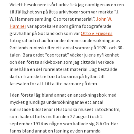
Vid ett besök nere i vårt arkiv fick jag nämligen av en ren
tillfällighet syn på åtta arkivboxar som var märkta ”J.
W. Hamners samling. Osorterat material”.
John W.
Hamner
var apotekaren som gärna fotograferade
gravhällar på Gotland och som var
Otto v. Friesens
fotograf och chaufför under dennes undersökningar av
Gotlands runinskrifter ett antal somrar på 1920- och 30-
talen. Bara ordet ”osorterat” väcker ju ens nyfikenhet
och den första arkivboxen som jag tittade i verkade
innehålla en del runrelaterat material. Jag beställde
därför fram de tre första boxarna på hyllan till
läsesalen för att titta lite närmare på dem.
I den första låg bland annat en anteckningsbok med
mycket grundliga undersökningar av ett antal
runristade bildstenar i Historiska museet i Stockholm,
som hade utförts mellan den 22 augusti och 2
september 1914 av någon som kallade sig G.A.Gn. Här
fanns bland annat en läsning av den nämnda