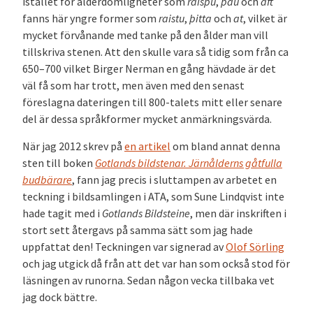
istället för ålderdomligheter som
raisþu
,
þau
och
aft
fanns här yngre former som
raistu
,
þitta
och
at
, vilket är
mycket förvånande med tanke på den ålder man vill
tillskriva stenen. Att den skulle vara så tidig som från ca
650–700 vilket Birger Nerman en gång hävdade är det
väl få som har trott, men även med den senast
föreslagna dateringen till 800-talets mitt eller senare
del är dessa språkformer mycket anmärkningsvärda.
När jag 2012 skrev på
en artikel
om bland annat denna
sten till boken
Gotlands bildstenar. Järnålderns gåtfulla
budbärare
, fann jag precis i sluttampen av arbetet en
teckning i bildsamlingen i ATA, som Sune Lindqvist inte
hade tagit med i
Gotlands Bildsteine
, men där inskriften i
stort sett återgavs på samma sätt som jag hade
uppfattat den! Teckningen var signerad av
Olof Sörling
och jag utgick då från att det var han som också stod för
läsningen av runorna. Sedan någon vecka tillbaka vet
jag dock bättre.