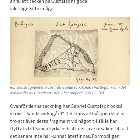
ännu ett tecken på Gustafsons goda
iakttagelseförmåga.
Runstensfragmentet G 193 från Gamla folkskolan i Västergarn som det
avbildades av Gustafson 1871. Efter original i ATA (CC-BY)
Ovanför denna teckning har Gabriel Gustafson också
skrivit ”Sanda kyrkogård”. Det finns alltså goda skäl att
tro att även detta fragment vid något tillfälle har
flyttats till Sanda kyrka och att detta är orsaken till att
det senare inte har kunnat återfinnas. Förmodligen