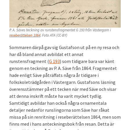
P. A. Säves teckning av runstensfragmentet G 193 från Västergarn i
reseberättelsen 1864
. Foto ATA (CC-BY)
Sommaren därpå gav sig Gustafson ut på en ny resa och
har då bland annat avbildat ett annat
runstensfragment (
G 193
) som tidigare bara var känt
genom en teckning av P. A. Säve från 1864. Fragmentet
hade enligt Säve påträffats några år tidigare i
folkskoleträdgården i Västergarn. Gustafsons läsning
överensstämmer på ett tecken när med Säve och visar
att denna inskrift måste ha varit mycket tydlig.
Samtidigt avbildar han också några ornamentala
detaljer nedanför runslingorna som Säve har råkat
missa på sin renritning i reseberättelsen 1864, men som
finns med i hans anteckningsbok från resan. Detta är