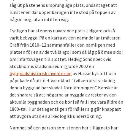
såg ut på stenens ursprungliga plats, undantaget att
runstenen där uppenbarligen inte stod på toppen av
någon hög, utan intill en väg.
Tydligen har stenens nuvarande plats tidigare också
varit bebyggd. På en karta av den nämnde lantmätaren
Graff från 1810–12 sammanfaller den nämligen med
platsen för en av de två längor som då låg på ömse sidor
om infartsvägen till slottet. Hedvig Schönbeck vid
Stockholms stadsmuseum gjorde 2002 en
byggnadshistorisk inventering
av Hässelby slott och
påpekade då att det var oklart ”i vilken utsträckning
denna byggnad har skadat fornlämningen”. Kanske är
det snarare så att högarna är byggda av rester av den
aktuella byggnaden och de bör i så fall inte vara äldre än
1860-tal. Hur det egentligen förhåller sig går knappast
att avgöra utan en arkeologisk undersökning.
Namnet på den person som stenen har tillägnats har