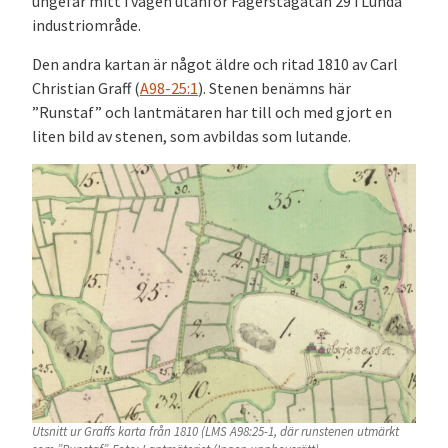
ungefär mitt i vägen utanför Fagerstagatan 29 i Lunda
industriområde.
Den andra kartan är något äldre och ritad 1810 av Carl
Christian Graff (
A98-25:1
). Stenen benämns här
”Runstaf” och lantmätaren har till och med gjort en
liten bild av stenen, som avbildas som lutande.
Utsnitt ur Graffs karta från 1810 (LMS A98:25-1, där runstenen utmärkt