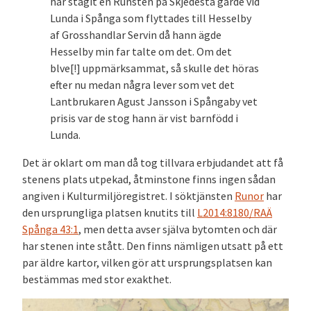
har stagit en Runsten på Skjedesta gärde vid
Lunda i Spånga som flyttades till Hesselby
af Grosshandlar Servin då hann ägde
Hesselby min far talte om det. Om det
blve[!] uppmärksammat, så skulle det höras
efter nu medan några lever som vet det
Lantbrukaren Agust Jansson i Spångaby vet
prisis var de stog hann är vist barnfödd i
Lunda.
Det är oklart om man då tog tillvara erbjudandet att få
stenens plats utpekad, åtminstone finns ingen sådan
angiven i Kulturmiljöregistret. I söktjänsten
Runor
har
den ursprungliga platsen knutits till
L2014:8180/RAÄ
Spånga 43:1
, men detta avser själva bytomten och där
har stenen inte stått. Den finns nämligen utsatt på ett
par äldre kartor, vilken gör att ursprungsplatsen kan
bestämmas med stor exakthet.