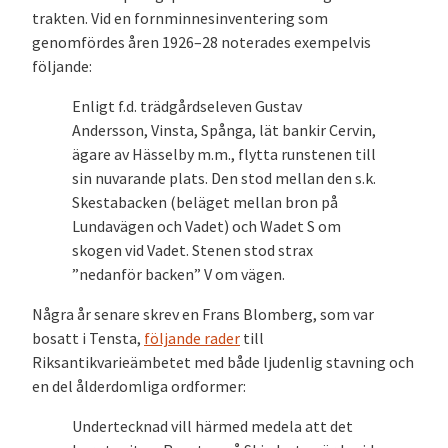
trakten. Vid en fornminnesinventering som
genomfördes åren 1926–28 noterades exempelvis
följande:
Enligt f.d. trädgårdseleven Gustav
Andersson, Vinsta, Spånga, lät bankir Cervin,
ägare av Hässelby m.m., flytta runstenen till
sin nuvarande plats. Den stod mellan den s.k.
Skestabacken (beläget mellan bron på
Lundavägen och Vadet) och Wadet S om
skogen vid Vadet. Stenen stod strax
”nedanför backen” V om vägen.
Några år senare skrev en Frans Blomberg, som var
bosatt i Tensta,
följande rader
till
Riksantikvarieämbetet med både ljudenlig stavning och
en del ålderdomliga ordformer:
Undertecknad vill härmed medela att det