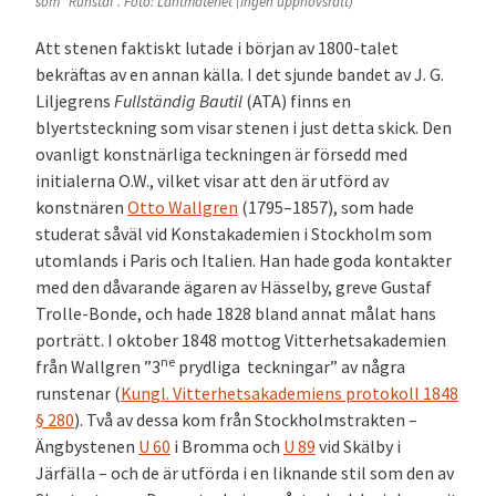
som ”Runstaf”. Foto: Lantmäteriet (Ingen upphovsrätt)
Att stenen faktiskt lutade i början av 1800-talet
bekräftas av en annan källa. I det sjunde bandet av J. G.
Liljegrens
Fullständig Bautil
(ATA) finns en
blyertsteckning som visar stenen i just detta skick. Den
ovanligt konstnärliga teckningen är försedd med
initialerna O.W., vilket visar att den är utförd av
konstnären
Otto Wallgren
(1795–1857), som hade
studerat såväl vid Konstakademien i Stockholm som
utomlands i Paris och Italien. Han hade goda kontakter
med den dåvarande ägaren av Hässelby, greve Gustaf
Trolle-Bonde, och hade 1828 bland annat målat hans
porträtt. I oktober 1848 mottog Vitterhetsakademien
ne
från Wallgren ”3
prydliga teckningar” av några
runstenar (
Kungl. Vitterhetsakademiens protokoll 1848
§ 280
). Två av dessa kom från Stockholmstrakten –
Ängbystenen
U 60
i Bromma och
U 89
vid Skälby i
Järfälla – och de är utförda i en liknande stil som den av