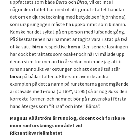
uppfattats som både
Bersa
och
Birsa
, vilket inte i
någondera fallet har med öl att göra. I stället handlar
det om en djurbeteckning med betydelsen ’björnhona’,
som ursprungligen måste ha uppkommit som binamn.
Kanske har det syftat på en person med lufsande gång.
På Skestastenen har namnet antagits vara ristat på två
olika sätt:
birsu
respektive
bersu
. Den senare läsningen
har dock betraktats som osäker och när vi målade upp
denna sten för mer än tio år sedan noterade jag att
i
-
runan sannolikt var ostungen och att det alltså står
birsu
på båda ställena. Eftersom även de andra
exemplen på detta namn på runstenarna genomgående
är stavade med
i
-runa (U 189†, U 295) så är nog
Birsa
den
korrekta formen och namnet bör på nusvenska i första
hand återges som ”Birsa” och inte ”Bärsa”.
Magnus Källström är runolog, docent och forskare
inom runforskningsområdet vid
Riksantikvarieämbetet