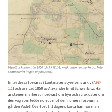
Utsnitt ur kartan från 1850 (LMS A98:1-1) med runstenen markerad. Foto:
Lantmäteriet (Ingen upphovsrätt).
En av dessa förvaras i Lantmäteristyrelsens arkiv (
A98-
1:1
) och är ritad 1850 av Alexander Emil Schwarbitz. Här
är stenen markerad nordväst om byn och strax öster om
den väg som ledde norrut mot den numera försvunna
gården Vadet. Överfört till dagens karta hamnar man