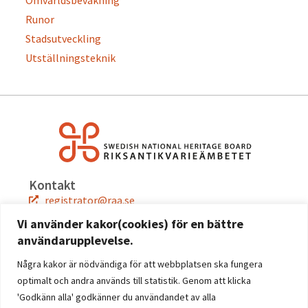
Runor
Stadsutveckling
Utställningsteknik
Kontakt
registrator@raa.se
08-5191 80 00
Vi använder kakor(cookies) för en bättre
användarupplevelse.
Snabblänkar
Jobba hos oss
Några kakor är nödvändiga för att webbplatsen ska fungera
Press
optimalt och andra används till statistik. Genom att klicka
Kontakta oss
'Godkänn alla' godkänner du användandet av alla