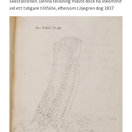
Skestastenen. Denna teckning måste dock ha inkommit
vid ett tidigare tillfälle, eftersom Liljegren dog 1837.