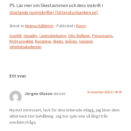
PS. Läs mer om Skestastenen och dess inskrift i
Upplands runinskrifter (litteraturbanken.se)
.
Skrivet av
Magnus Källström
- Publicerad i
Runor
Gravfält
,
Hässelby
,
Lantmäterikartor
,
Otto Wallgren
,
Personnamn
,
RiViH-projektet
,
Runstenar
,
Skesta
,
Spånga
,
Uppland
,
Vitterhetsakademien
Ett svar
16 november 2025 kl. 09:34
Jörgen Olsson
skriver:
Mycket intressant, tack för dina initierade inlägg, jag läser dem
alltid med stor behållning. Jag bor själv inte så långt från
området ifråga.