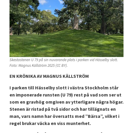
Skestastenen U 79 på sin nuvarande plats i parken vid Hässelby slott.
Foto: Magnus Källström 2025 (CC BY).
EN KRÖNIKA AV MAGNUS KÄLLSTRÖM
I parken till Hässelby slott i västra Stockholm står
en imponerade runsten (U 79) rest på vad som ser ut
som en gravhög omgiven av ytterligare några högar.
Stenen är ristad på två sidor och har tillägnats en
man, vars namn har översatts med ”Bärsa”, vilket i
regel brukar väcka en viss munterhet.