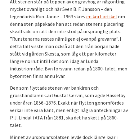
Att stenen står på toppen av en gravhög är någonting
mycket ovanligt och när Sven B. F. Jansson – den
legendarisk Run-Janne – 1963 skrev
en kort artikel
om
denna sten påpekade han att redan stenens placering
skvallrade om att den inte stod på ursprunglig plats:
”Runstenarna restes nämligen ej ovanpå gravarna”. I
detta fall visste man också att den från början hade
stått vid gården Skesta, som låg ett par kilometer
längre norrut intill det som i dag är Lunda
industriområde. Byn försvann redan på 1800-talet, men
bytomten finns ännu kvar.
Den som flyttade stenen var bankiren och
grosshandlaren Carl Gustaf Cervin, som ägde Hässelby
under åren 1856–1876. Exakt när flytten genomfördes
verkar inte vara känt, men enligt några anteckningar av
P. J. Lindal i ATA från 1881, ska det ha skett på 1860-
talet.
Minnet av ursprungsplatsen levde dock länge kvar i