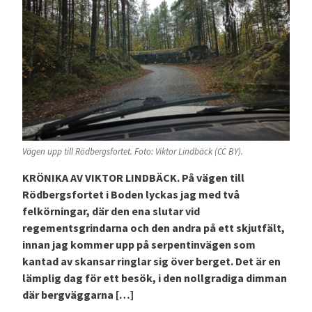
Vägen upp till Rödbergsfortet. Foto: Viktor Lindbäck (CC BY).
KRÖNIKA AV VIKTOR LINDBÄCK. På vägen till
Rödbergsfortet i Boden lyckas jag med två
felkörningar, där den ena slutar vid
regementsgrindarna och den andra på ett skjutfält,
innan jag kommer upp på serpentinvägen som
kantad av skansar ringlar sig över berget. Det är en
lämplig dag för ett besök, i den nollgradiga dimman
där bergväggarna […]