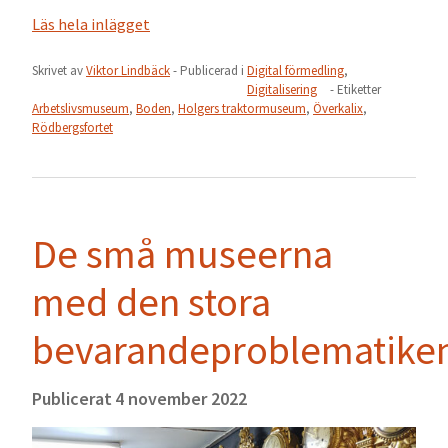
Läs hela inlägget
Skrivet av
Viktor Lindbäck
- Publicerad i
Digital förmedling
,
Digitalisering
- Etiketter
Arbetslivsmuseum
,
Boden
,
Holgers traktormuseum
,
Överkalix
,
Rödbergsfortet
De små museerna
med den stora
bevarandeproblematike
Publicerat
4 november 2022