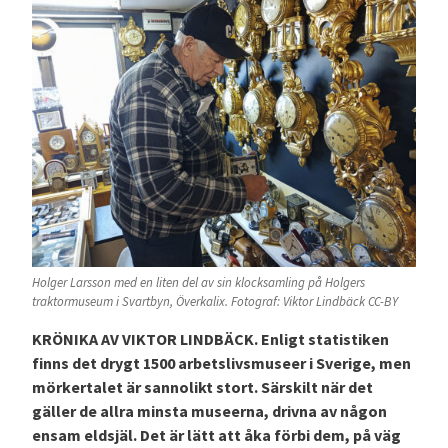
Holger Larsson med en liten del av sin klocksamling på Holgers
traktormuseum i Svartbyn, Överkalix. Fotograf: Viktor Lindbäck CC-BY
KRÖNIKA AV VIKTOR LINDBÄCK. Enligt statistiken
finns det drygt 1500 arbetslivsmuseer i Sverige, men
mörkertalet är sannolikt stort. Särskilt när det
gäller de allra minsta museerna, drivna av någon
ensam eldsjäl. Det är lätt att åka förbi dem, på väg