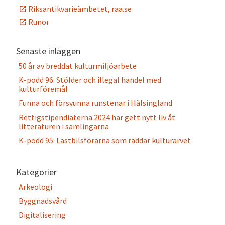
Riksantikvarieämbetet, raa.se
Runor
Senaste inläggen
50 år av breddat kulturmiljöarbete
K-podd 96: Stölder och illegal handel med
kulturföremål
Funna och försvunna runstenar i Hälsingland
Rettigstipendiaterna 2024 har gett nytt liv åt
litteraturen i samlingarna
K-podd 95: Lastbilsförarna som räddar kulturarvet
Kategorier
Arkeologi
Byggnadsvård
Digitalisering