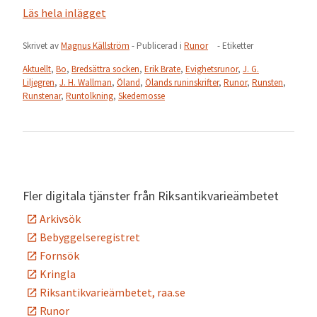
Läs hela inlägget
Skrivet av
Magnus Källström
- Publicerad i
Runor
- Etiketter
Aktuellt
,
Bo
,
Bredsättra socken
,
Erik Brate
,
Evighetsrunor
,
J. G.
Liljegren
,
J. H. Wallman
,
Öland
,
Ölands runinskrifter
,
Runor
,
Runsten
,
Runstenar
,
Runtolkning
,
Skedemosse
Fler digitala tjänster från Riksantikvarieämbetet
Arkivsök
Bebyggelseregistret
Fornsök
Kringla
Riksantikvarieämbetet, raa.se
Runor