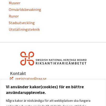
Museer
Omvärldsbevakning
Runor
Stadsutveckling
Utställningsteknik
Kontakt
registrator@raa.se
08-5191 80 00
Vi använder kakor(cookies) för en bättre
användarupplevelse.
Snabblänkar
Jobba hos oss
Några kakor är nödvändiga för att webbplatsen ska fungera
Press