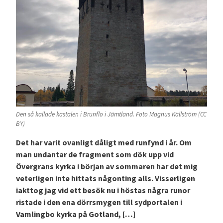
Den så kallade kastalen i Brunflo i Jämtland. Foto Magnus Källström (CC
BY)
Det har varit ovanligt dåligt med runfynd i år. Om
man undantar de fragment som dök upp vid
Övergrans kyrka i början av sommaren har det mig
veterligen inte hittats någonting alls. Visserligen
iakttog jag vid ett besök nu i höstas några runor
ristade i den ena dörrsmygen till sydportalen i
Vamlingbo kyrka på Gotland, […]