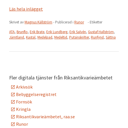
Läs hela inlägget
Skrivet av
Magnus Källström
- Publicerad i
Runor
- Etiketter
ATA
,
Brunflo
,
Erik Brate
,
Erik Lundberg
,
Erik Salvén
,
Gustaf Hallström
,
Jämtland
,
Kastal
,
Medelpad
,
Medeltid
,
Putsinskrifter
,
Runfynd
,
Sättna
Fler digitala tjänster från Riksantikvarieämbetet
Arkivsök
Bebyggelseregistret
Fornsök
Kringla
Riksantikvarieämbetet, raa.se
Runor