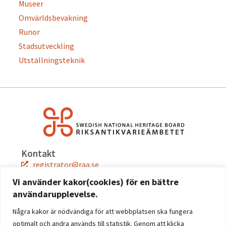
Museer
Omvärldsbevakning
Runor
Stadsutveckling
Utställningsteknik
Kontakt
registrator@raa.se
08-5191 80 00
Vi använder kakor(cookies) för en bättre
användarupplevelse.
Snabblänkar
Jobba hos oss
Några kakor är nödvändiga för att webbplatsen ska fungera
Press
optimalt och andra används till statistik. Genom att klicka