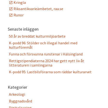
Kringla
Riksantikvarieämbetet, raa.se
Runor
Senaste inläggen
50 år av breddat kulturmiljöarbete
K-podd 96: Stölder och illegal handel med
kulturföremål
Funna och försvunna runstenar i Hälsingland
Rettigstipendiaterna 2024 har gett nytt liv åt
litteraturen i samlingarna
K-podd 95: Lastbilsförarna som räddar kulturarvet
Kategorier
Arkeologi
Byggnadsvård
Digitalisering