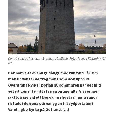
Den så kallade kastalen i Brunflo i Jämtland. Foto Magnus Källström (CC
BY)
Det har varit ovanligt dåligt med runfynd i år. Om
man undantar de fragment som dök upp vid
Övergrans kyrka i början av sommaren har det mig
veterligen inte hittats någonting alls. Visserligen
iakttog jag vid ett besök nu i höstas några runor
ristade i den ena dörrsmygen till sydportalen i
Vamlingbo kyrka på Gotland, […]