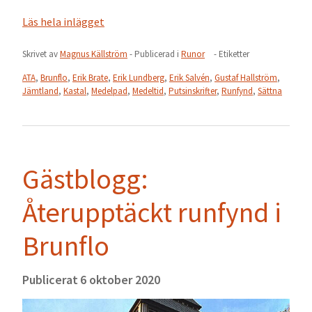
Läs hela inlägget
Skrivet av
Magnus Källström
- Publicerad i
Runor
- Etiketter
ATA
,
Brunflo
,
Erik Brate
,
Erik Lundberg
,
Erik Salvén
,
Gustaf Hallström
,
Jämtland
,
Kastal
,
Medelpad
,
Medeltid
,
Putsinskrifter
,
Runfynd
,
Sättna
Gästblogg:
Återupptäckt runfynd i
Brunflo
Publicerat
6 oktober 2020