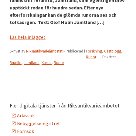
runinskrift i Brunflo, Jämtland, som egentligen blev
upptäckt redan för hundra sedan. Efter nya
efterforskningar kan de glömda runorna ses och
tolkas igen. Text: Olof Holm Jämtland […]
Läs hela inlägget
Skrivet av
Riksantikvarieämbetet
- Publicerad i
Forskning
,
Gästblogg
,
Runor
- Etiketter
Brunflo
,
Jämtland
,
Kastal
,
Runor
Fler digitala tjänster från Riksantikvarieämbetet
Arkivsök
Bebyggelseregistret
Fornsök