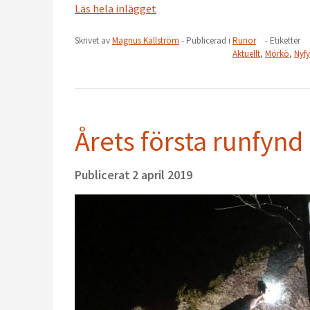
Läs hela inlägget
Skrivet av
Magnus Källström
- Publicerad i
Runor
- Etiketter
Aktuellt
,
Mörkö
,
Nyf
Årets första runfynd
Publicerat
2 april 2019