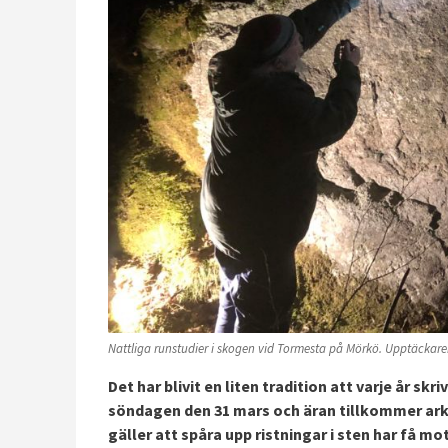
Nattliga runstudier i skogen vid Tormesta på Mörkö. Upptäckaren
Det har blivit en liten tradition att varje år sk
söndagen den 31 mars och äran tillkommer ark
gäller att spåra upp ristningar i sten har få m