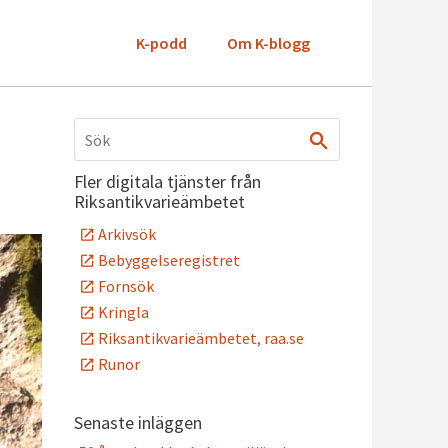
K-podd
Om K-blogg
Fler digitala tjänster från
Riksantikvarieämbetet
Arkivsök
Bebyggelseregistret
Fornsök
Kringla
Riksantikvarieämbetet, raa.se
Runor
Senaste inläggen