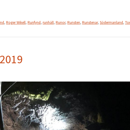
ynd
,
Roger Wikell
,
Runfynd
,
runhäll
,
Runor
,
Runsten
,
Runstenar
,
Södermanland
,
To
 2019