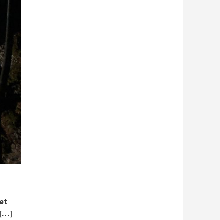
et
 […]