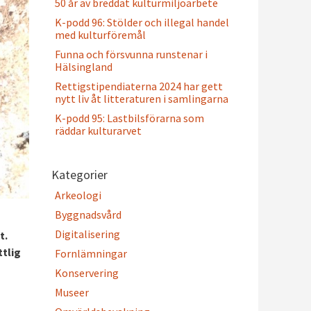
50 år av breddat kulturmiljöarbete
K-podd 96: Stölder och illegal handel
med kulturföremål
Funna och försvunna runstenar i
Hälsingland
Rettigstipendiaterna 2024 har gett
nytt liv åt litteraturen i samlingarna
K-podd 95: Lastbilsförarna som
räddar kulturarvet
Kategorier
Arkeologi
Byggnadsvård
Digitalisering
t.
ttlig
Fornlämningar
Konservering
Museer