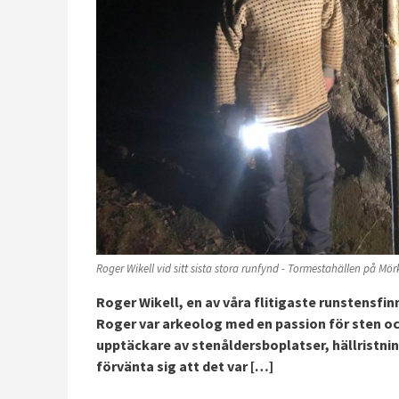
Roger Wikell vid sitt sista stora runfynd - Tormestahällen på Mö
Roger Wikell, en av våra flitigaste runstensfi
Roger var arkeolog med en passion för sten och
upptäckare av stenåldersboplatser, hällristnin
förvänta sig att det var […]