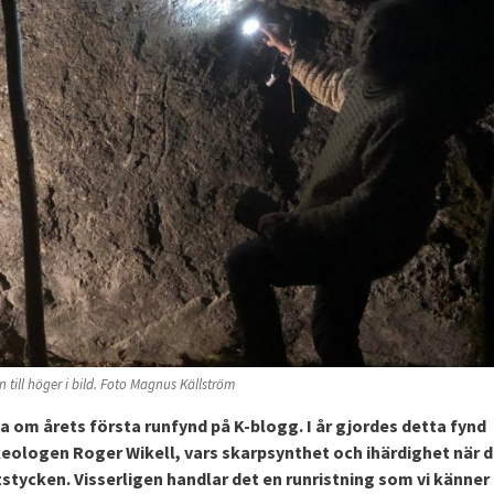
 till höger i bild. Foto Magnus Källström
riva om årets första runfynd på K-blogg. I år gjordes detta fynd
eologen Roger Wikell, vars skarpsynthet och ihärdighet när d
otstycken. Visserligen handlar det en runristning som vi känner