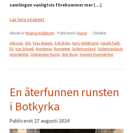
samlingen vanligtvis förekommer mer […]
Läs hela inlägget
Skrivet av
Magnus Källström
- Publicerad i
Runor
- Etiketter
Arkivsök
,
ATA
,
Elias Wessén
,
Erik Brate
,
Hans Hildebrand
,
Harald Faith-
Ell
,
Ivar Schnell
,
Runstenar
,
Runverket
,
Södermanland
,
Södermanlands
runinskrifter
,
Söktjänsten Runor
,
Sten Boije
,
Sveriges Runinskrifter
En återfunnen runsten
i Botkyrka
Publicerat
27 augusti 2024