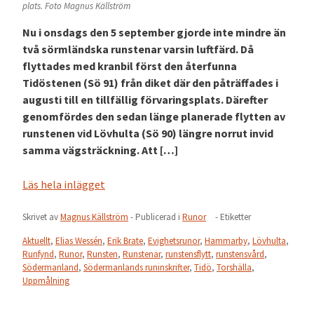
plats. Foto Magnus Källström
Nu i onsdags den 5 september gjorde inte mindre än
två sörmländska runstenar varsin luftfärd. Då
flyttades med kranbil först den återfunna
Tidöstenen (Sö 91) från diket där den påträffades i
augusti till en tillfällig förvaringsplats. Därefter
genomfördes den sedan länge planerade flytten av
runstenen vid Lövhulta (Sö 90) längre norrut invid
samma vägsträckning. Att […]
Läs hela inlägget
Skrivet av
Magnus Källström
- Publicerad i
Runor
- Etiketter
Aktuellt
,
Elias Wessén
,
Erik Brate
,
Evighetsrunor
,
Hammarby
,
Lövhulta
,
Runfynd
,
Runor
,
Runsten
,
Runstenar
,
runstensflytt
,
runstensvård
,
Södermanland
,
Södermanlands runinskrifter
,
Tidö
,
Torshälla
,
Uppmålning