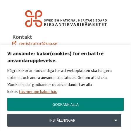
Kontakt
registrator@raa.se
08-5191 80 00
Vi använder kakor(cookies) för en bättre
användarupplevelse.
Snabblänkar
Jobba hos oss
Några kakor är nödvändiga för att webbplatsen ska fungera
Press
optimalt och andra används till statistik. Genom att klicka
Kontakta oss
'Godkänn alla' godkänner du användandet av alla
kakor.
Läs mer om kakor här.
Följ oss
Facebook
GODKÄNN ALLA
Instagram
Linkedin
INSTÄLLNINGAR
YouTube