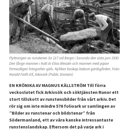
Flyttningen av runstenen Sö 217 vid Berga i Sorunda den sista juni 1930.
Den långe mannen i hatt är Elias Wessén och mannen med pipan
förmodligen fotografen själv. Nyfiken boskap bakom gärdsgården. Foto:
Harald Faith-Ell, Arkivsök (Public Domain)
EN KRÖNIKA AV MAGNUS KÄLLSTRÖM Till förra
veckoslutet fick Arkivsök och söktjänsten Runor ett
stort tillskott av runstensbilder från vårt arkiv. Det
rör sig om inte mindre 576 folioark ur samlingen av
”Bilder av runstenar och bildstenar” från
Södermanland, ett av våra kanske intressantaste
runstenslandskap. Eftersom det på varje ark i