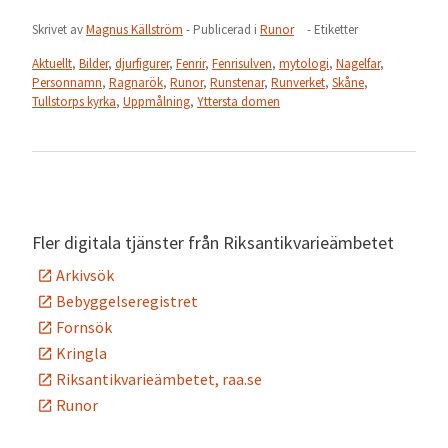
Skrivet av
Magnus Källström
- Publicerad i
Runor
- Etiketter
Aktuellt
,
Bilder
,
djurfigurer
,
Fenrir
,
Fenrisulven
,
mytologi
,
Nagelfar
,
Personnamn
,
Ragnarök
,
Runor
,
Runstenar
,
Runverket
,
Skåne
,
Tullstorps kyrka
,
Uppmålning
,
Yttersta domen
Fler digitala tjänster från Riksantikvarieämbetet
Arkivsök
Bebyggelseregistret
Fornsök
Kringla
Riksantikvarieämbetet, raa.se
Runor