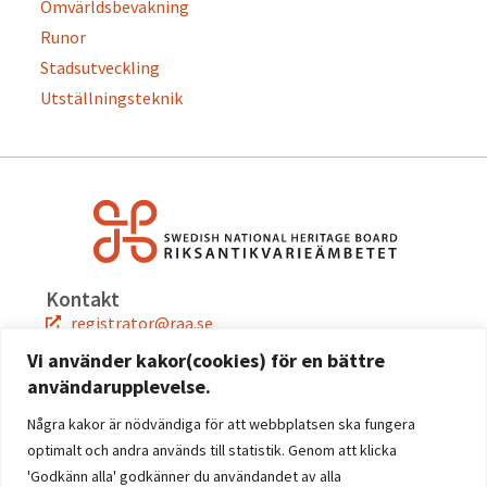
Omvärldsbevakning
Runor
Stadsutveckling
Utställningsteknik
Kontakt
registrator@raa.se
08-5191 80 00
Vi använder kakor(cookies) för en bättre
användarupplevelse.
Snabblänkar
Jobba hos oss
Några kakor är nödvändiga för att webbplatsen ska fungera
Press
optimalt och andra används till statistik. Genom att klicka
Kontakta oss
'Godkänn alla' godkänner du användandet av alla