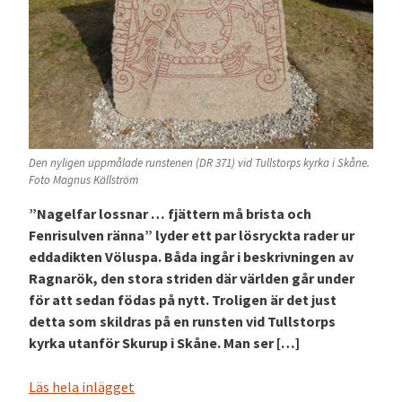
Den nyligen uppmålade runstenen (DR 371) vid Tullstorps kyrka i Skåne.
Foto Magnus Källström
”Nagelfar lossnar … fjättern må brista och
Fenrisulven ränna” lyder ett par lösryckta rader ur
eddadikten Völuspa. Båda ingår i beskrivningen av
Ragnarök, den stora striden där världen går under
för att sedan födas på nytt. Troligen är det just
detta som skildras på en runsten vid Tullstorps
kyrka utanför Skurup i Skåne. Man ser […]
Läs hela inlägget