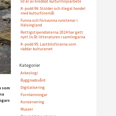
50 år av breddat kulturmiljöarbete
K-podd 96: Stölder och illegal handel
med kulturföremål
Funna och försvunna runstenar i
Hälsingland
Rettigstipendiaterna 2024 har gett
nytt liv åt litteraturen i samlingarna
K-podd 95: Lastbilsförarna som
räddar kulturarvet
Kategorier
Arkeologi
Byggnadsvård
Digitalisering
en som
mma
Fornlämningar
ingars
Konservering
Museer