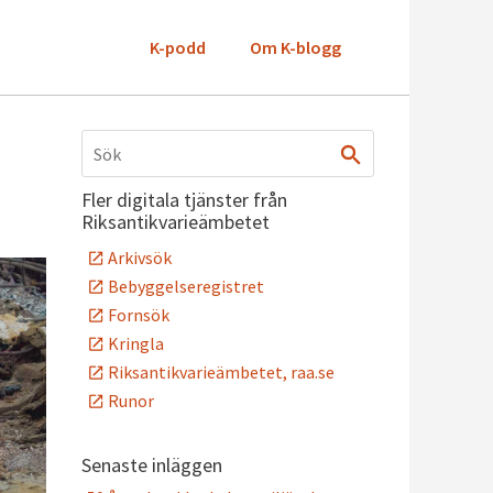
K-podd
Om K-blogg
Fler digitala tjänster från
Riksantikvarieämbetet
Arkivsök
Bebyggelseregistret
Fornsök
Kringla
Riksantikvarieämbetet, raa.se
Runor
Senaste inläggen