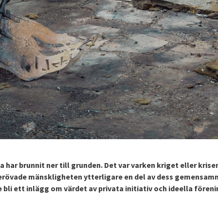
r brunnit ner till grunden. Det var varken kriget eller kris
erövade mänskligheten ytterligare en del av dess gemensa
 bli ett inlägg om värdet av privata initiativ och ideella fören