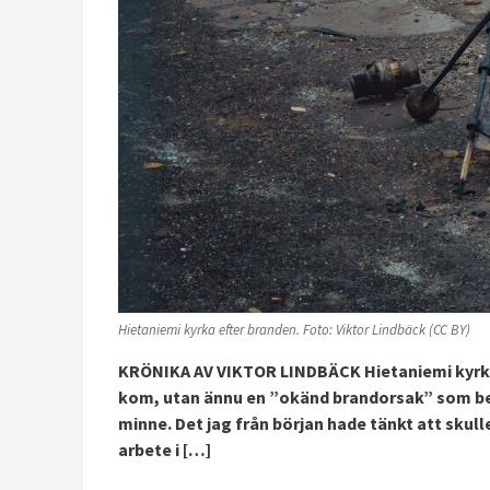
Hietaniemi kyrka efter branden. Foto: Viktor Lindbäck (CC BY)
KRÖNIKA AV VIKTOR LINDBÄCK Hietaniemi kyrka ha
kom, utan ännu en ”okänd brandorsak” som b
minne. Det jag från början hade tänkt att skulle
arbete i […]