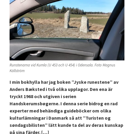
Runstenarna vid Kumla (U 453 och U 454) i Odensala. Foto Magnus
Källström
I min bokhylla har jag boken ”Jyske runestene” av
Anders Bæksted i två olika upplagor. Den ena är
tryckt 1968 och utgiven i serien
Handskerumsbøgerne. I denna serie bidrog en rad
experter med behändiga guideböcker om olika
kulturlämningar i Danmark så att ”Turisten og
søndagsbilisten” lätt kunde ta del av deras kunskap
på sina färder. […]