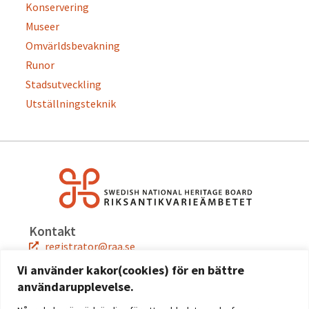
Konservering
Museer
Omvärldsbevakning
Runor
Stadsutveckling
Utställningsteknik
Kontakt
registrator@raa.se
08-5191 80 00
Vi använder kakor(cookies) för en bättre
användarupplevelse.
Snabblänkar
Jobba hos oss