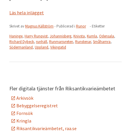
Läs hela inlägget
Skrivet av
Magnus Källström
- Publicerad i
Runor
- Etiketter
Haninge
,
Harry Runqvist
,
Johannisberg
,
Knivsta
,
Kumla
,
Odensala
,
Richard Dybeck
,
runhäll
,
Runmarsvreten
,
Runstenar
,
Småhamra
,
Södermanland
,
Uppland
,
Vikingatid
Fler digitala tjänster från Riksantikvarieämbetet
Arkivsök
Bebyggelseregistret
Fornsök
Kringla
Riksantikvarieämbetet, raa.se