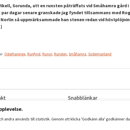
kell, Sorunda, att en runsten påträffats vid Småhamra gård i
 par dagar senare granskade jag fyndet tillsammans med Ro
gt Norlin så uppmärksammade han stenen redan vid höstplöjni
…]
ter
Österhaninge
,
Runfynd
,
Runor
,
Runsten
,
Småhamra
,
Södermanland
akt
Snabblänkar
istrator@raa.se
Jobba hos oss
pplevelse.
5191 80 00
Press
Kontakta oss
h andra används till statistik. Genom att klicka 'Godkänn alla' godkänner 