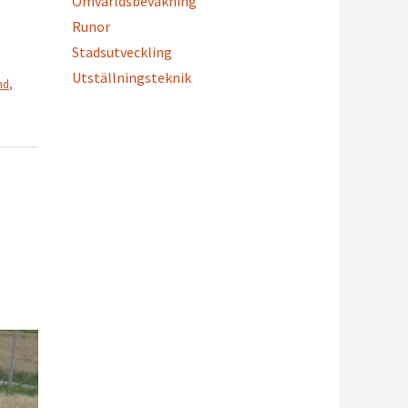
Omvärldsbevakning
Runor
Stadsutveckling
Utställningsteknik
nd
,