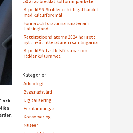
50 år av breddat kulturmiljöarbete
K-podd 96: Stölder och illegal handel
med kulturföremål
Funna och försvunna runstenar i
Hälsingland
Rettigstipendiaterna 2024 har gett
nytt liv åt litteraturen i samlingarna
K-podd 95: Lastbilsförarna som
räddar kulturarvet
Kategorier
Arkeologi
Byggnadsvård
Digitalisering
8 och
lika
Fornlämningar
ärder.
Konservering
Museer