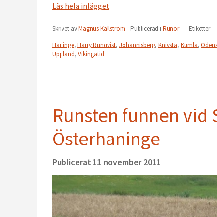
Läs hela inlägget
Skrivet av
Magnus Källström
- Publicerad i
Runor
- Etiketter
Haninge
,
Harry Runqvist
,
Johannisberg
,
Knivsta
,
Kumla
,
Odens
Uppland
,
Vikingatid
Runsten funnen vid
Österhaninge
Publicerat
11 november 2011