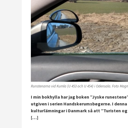
Runstenarna vid Kumla (U 453 och U 454) i Odensala. Foto Magn
I min bokhylla har jag boken ”Jyske runestene”
utgiven i serien Handskerumsbøgerne. I denna
kulturlämningar i Danmark så att ”Turisten og 
[…]