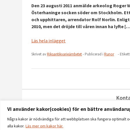
Den 23 augusti 2011 anmälde arkeolog Roger Wi
Österhaninge socken söder om Stockholm. Ett
och upphittaren, arrendator Rolf Norlin. Enli
2010, men det dröjde till våren innan ha lyfte [
Läs hela inlägget
Skrivet av
Riksantikvarieämbetet
- Publicerad i
Runor
- Etiket
Kont
reg
Vi använder kakor(cookies) för en bättre användaru
08-
Några kakor är nödvändiga för att webbplatsen ska fungera optimalt oc
alla kakor.
Läs mer om kakor här.