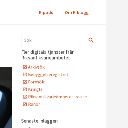
K-podd
Om K-blogg
Fler digitala tjänster från
Riksantikvarieämbetet
Arkivsök
Bebyggelseregistret
Fornsök
Kringla
Riksantikvarieämbetet, raa.se
Runor
Senaste inläggen