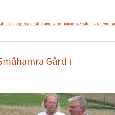
ala
,
Richard Dybeck
,
runhäll
,
Runmarsvreten
,
Runstenar
,
Småhamra
,
Södermanla
 Småhamra Gård i