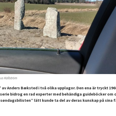
us Källström
 av Anders Bæksted i två olika upplagor. Den ena är tryckt 196
 serie bidrog en rad experter med behändiga guideböcker om o
søndagsbilisten” lätt kunde ta del av deras kunskap på sina f