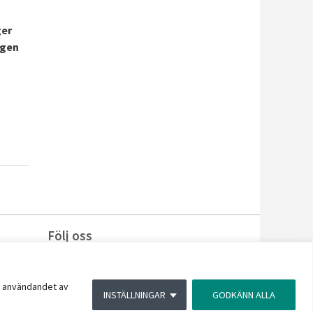
ger
ngen
Följ oss
Facebook
Instagram
Linkedin
du användandet av
INSTÄLLNINGAR
GODKÄNN ALLA
YouTube