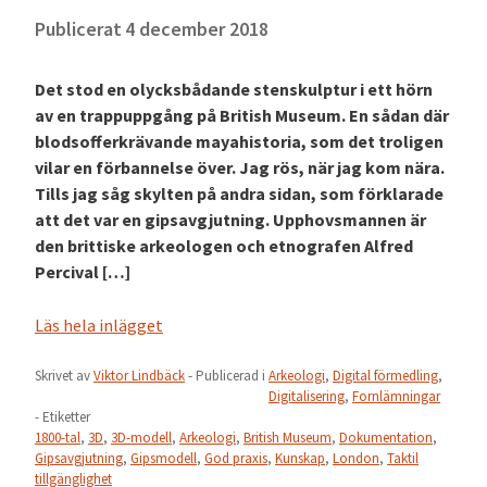
Publicerat
4 december 2018
Det stod en olycksbådande stenskulptur i ett hörn
av en trappuppgång på British Museum. En sådan där
blodsofferkrävande mayahistoria, som det troligen
vilar en förbannelse över. Jag rös, när jag kom nära.
Tills jag såg skylten på andra sidan, som förklarade
att det var en gipsavgjutning. Upphovsmannen är
den brittiske arkeologen och etnografen Alfred
Percival […]
Läs hela inlägget
Skrivet av
Viktor Lindbäck
- Publicerad i
Arkeologi
,
Digital förmedling
,
Digitalisering
,
Fornlämningar
- Etiketter
1800-tal
,
3D
,
3D-modell
,
Arkeologi
,
British Museum
,
Dokumentation
,
Gipsavgjutning
,
Gipsmodell
,
God praxis
,
Kunskap
,
London
,
Taktil
tillgänglighet