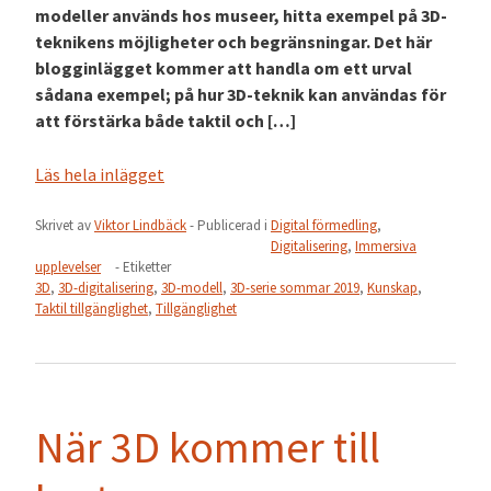
modeller används hos museer, hitta exempel på 3D-
teknikens möjligheter och begränsningar. Det här
blogginlägget kommer att handla om ett urval
sådana exempel; på hur 3D-teknik kan användas för
att förstärka både taktil och […]
Läs hela inlägget
Skrivet av
Viktor Lindbäck
- Publicerad i
Digital förmedling
,
Digitalisering
,
Immersiva
upplevelser
- Etiketter
3D
,
3D-digitalisering
,
3D-modell
,
3D-serie sommar 2019
,
Kunskap
,
Taktil tillgänglighet
,
Tillgänglighet
När 3D kommer till