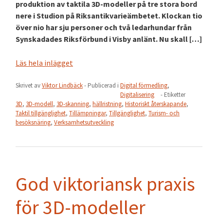
produktion av taktila 3D-modeller på tre stora bord
nere i Studion på Riksantikvarieämbetet. Klockan tio
över nio har sju personer och två ledarhundar från
Synskadades Riksförbund i Visby anlänt. Nu skall […]
Läs hela inlägget
Skrivet av
Viktor Lindbäck
- Publicerad i
Digital förmedling
,
Digitalisering
- Etiketter
3D
,
3D-modell
,
3D-skanning
,
hällristning
,
Historiskt återskapande
,
Taktil tillgänglighet
,
Tillämpningar
,
Tillgänglighet
,
Turism- och
besöksnäring
,
Verksamhetsutveckling
God viktoriansk praxis
för 3D-modeller