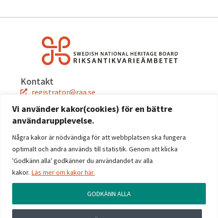
Kontakt
registrator@raa.se
08-5191 80 00
Vi använder kakor(cookies) för en bättre
användarupplevelse.
Snabblänkar
Jobba hos oss
Några kakor är nödvändiga för att webbplatsen ska fungera
Press
optimalt och andra används till statistik. Genom att klicka
Kontakta oss
'Godkänn alla' godkänner du användandet av alla
kakor.
Läs mer om kakor här.
Följ oss
Facebook
GODKÄNN ALLA
Instagram
Linkedin