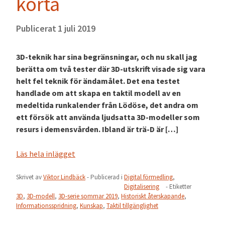
korta
Publicerat
1 juli 2019
3D-teknik har sina begränsningar, och nu skall jag
berätta om två tester där 3D-utskrift visade sig vara
helt fel teknik för ändamålet. Det ena testet
handlade om att skapa en taktil modell av en
medeltida runkalender från Lödöse, det andra om
ett försök att använda ljudsatta 3D-modeller som
resurs i demensvården. Ibland är trä-D är […]
Läs hela inlägget
Skrivet av
Viktor Lindbäck
- Publicerad i
Digital förmedling
,
Digitalisering
- Etiketter
3D
,
3D-modell
,
3D-serie sommar 2019
,
Historiskt återskapande
,
Informationsspridning
,
Kunskap
,
Taktil tillgänglighet