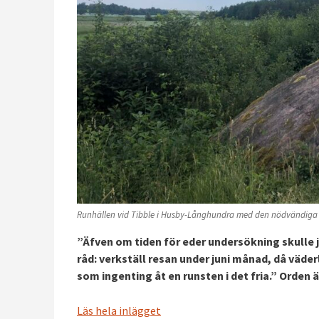
Runhällen vid Tibble i Husby-Långhundra med den nödvändiga s
”Äfven om tiden för eder undersökning skulle ja
råd: verkställ resan under juni månad, då väder
som ingenting åt en runsten i det fria.” Orden är
Läs hela inlägget