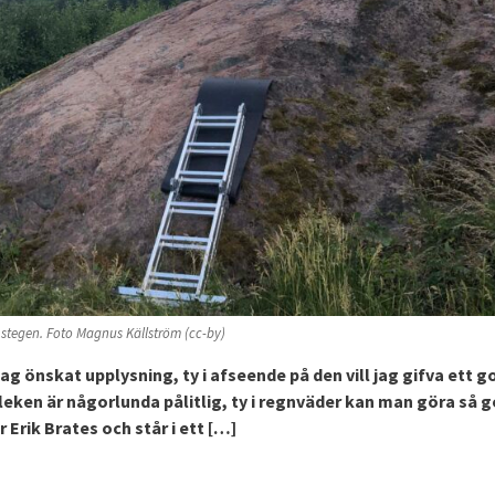
tegen. Foto Magnus Källström (cc-by)
g önskat upplysning, ty i afseende på den vill jag gifva ett g
leken är någorlunda pålitlig, ty i regnväder kan man göra så g
 Erik Brates och står i ett […]