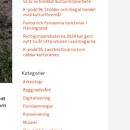
50 år av breddat kulturmiljöarbete
K-podd 96: Stölder och illegal handel
med kulturföremål
Funna och försvunna runstenar i
Hälsingland
Rettigstipendiaterna 2024 har gett
nytt liv åt litteraturen i samlingarna
K-podd 95: Lastbilsförarna som
räddar kulturarvet
Kategorier
Arkeologi
Byggnadsvård
Digitalisering
odt
ott
Fornlämningar
Konservering
Museer