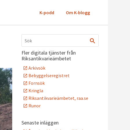
K-podd
Om K-blogg
Fler digitala tjänster från
Riksantikvarieämbetet
Arkivsök
Bebyggelseregistret
Fornsök
Kringla
Riksantikvarieämbetet, raa.se
Runor
Senaste inläggen