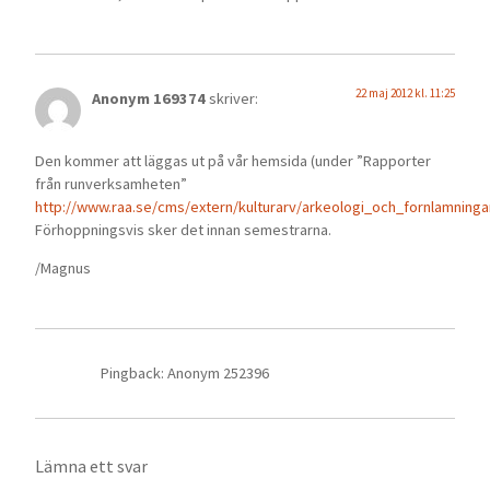
22 maj 2012 kl. 11:25
Anonym 169374
skriver:
Den kommer att läggas ut på vår hemsida (under ”Rapporter
från runverksamheten”
http://www.raa.se/cms/extern/kulturarv/arkeologi_och_fornlamning
Förhoppningsvis sker det innan semestrarna.
/Magnus
Pingback: Anonym 252396
Lämna ett svar