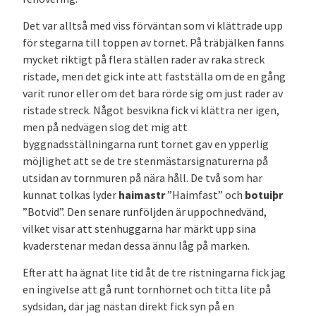
Det var alltså med viss förväntan som vi klättrade upp
för stegarna till toppen av tornet. På träbjälken fanns
mycket riktigt på flera ställen rader av raka streck
ristade, men det gick inte att fastställa om de en gång
varit runor eller om det bara rörde sig om just rader av
ristade streck. Något besvikna fick vi klättra ner igen,
men på nedvägen slog det mig att
byggnadsställningarna runt tornet gav en ypperlig
möjlighet att se de tre stenmästarsignaturerna på
utsidan av tornmuren på nära håll. De två som har
kunnat tolkas lyder
haimastr
”Haimfast” och
botuiþr
”Botvid”. Den senare runföljden är uppochnedvänd,
vilket visar att stenhuggarna har märkt upp sina
kvaderstenar medan dessa ännu låg på marken.
Efter att ha ägnat lite tid åt de tre ristningarna fick jag
en ingivelse att gå runt tornhörnet och titta lite på
sydsidan, där jag nästan direkt fick syn på en