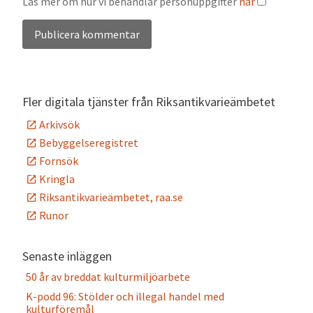
Läs mer om hur vi behandlar personuppgifter
här
Alternative:
Fler digitala tjänster från Riksantikvarieämbetet
Arkivsök
Bebyggelseregistret
Fornsök
Kringla
Riksantikvarieämbetet, raa.se
Runor
Senaste inläggen
50 år av breddat kulturmiljöarbete
K-podd 96: Stölder och illegal handel med
kulturföremål