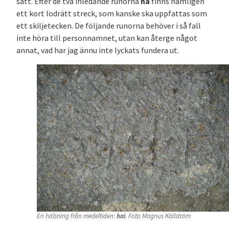
sätt. Efter de två inledande runorna
ha
finns nämligen
ett kort lodrätt streck, som kanske ska uppfattas som
ett skiljetecken. De följande runorna behöver i så fall
inte höra till personnamnet, utan kan återge något
annat, vad har jag ännu inte lyckats fundera ut.
En hälsning från medeltiden:
hai
. Foto Magnus Källström