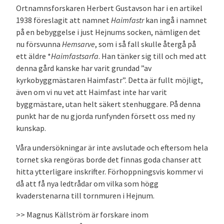
Ortnamnsforskaren Herbert Gustavson har i en artikel
1938 föreslagit att namnet
Haimfastr
kan ingå i namnet
på en bebyggelse i just Hejnums socken, nämligen det
nu försvunna
Hemsarve
, som i så fall skulle återgå på
ett äldre *
Haimfastsarfa
. Han tänker sig till och med att
denna gård kanske har varit grundad ”av
kyrkobyggmästaren Haimfastr”. Detta är fullt möjligt,
även om vi nu vet att Haimfast inte har varit
byggmästare, utan helt säkert stenhuggare. På denna
punkt har de nu gjorda runfynden försett oss med ny
kunskap.
Våra undersökningar är inte avslutade och eftersom hela
tornet ska rengöras borde det finnas goda chanser att
hitta ytterligare inskrifter. Förhoppningsvis kommer vi
då att få nya ledtrådar om vilka som högg
kvaderstenarna till tornmuren i Hejnum.
>> Magnus Källström är forskare inom