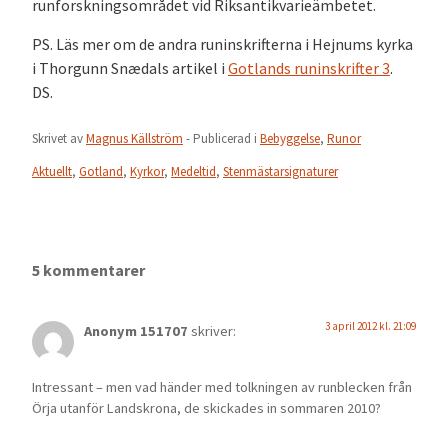
runforskningsområdet vid Riksantikvarieämbetet.
PS. Läs mer om de andra runinskrifterna i Hejnums kyrka
i Thorgunn Snædals artikel i
Gotlands runinskrifter 3
.
DS.
Skrivet av
Magnus Källström
- Publicerad i
Bebyggelse
,
Runor
Aktuellt
,
Gotland
,
Kyrkor
,
Medeltid
,
Stenmästarsignaturer
5 kommentarer
3 april 2012 kl. 21:09
Anonym 151707
skriver:
Intressant – men vad händer med tolkningen av runblecken från
Örja utanför Landskrona, de skickades in sommaren 2010?