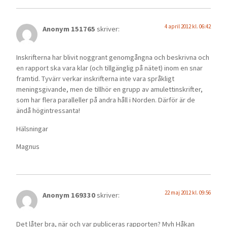
4 april 2012 kl. 06:42
Anonym 151765
skriver:
Inskrifterna har blivit noggrant genomgångna och beskrivna och
en rapport ska vara klar (och tillgänglig på nätet) inom en snar
framtid. Tyvärr verkar inskrifterna inte vara språkligt
meningsgivande, men de tillhör en grupp av amulettinskrifter,
som har flera paralleller på andra håll i Norden. Därför är de
ändå högintressanta!
Hälsningar
Magnus
22 maj 2012 kl. 09:56
Anonym 169330
skriver:
Det låter bra, när och var publiceras rapporten? Mvh Håkan