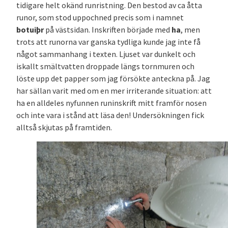
tidigare helt okänd runristning. Den bestod av ca åtta
runor, som stod uppochned precis som i namnet
botuiþr
på västsidan. Inskriften började med
ha
, men
trots att runorna var ganska tydliga kunde jag inte få
något sammanhang i texten. Ljuset var dunkelt och
iskallt smältvatten droppade längs tornmuren och
löste upp det papper som jag försökte anteckna på. Jag
har sällan varit med om en mer irriterande situation: att
ha en alldeles nyfunnen runinskrift mitt framför nosen
och inte vara i stånd att läsa den! Undersökningen fick
alltså skjutas på framtiden.