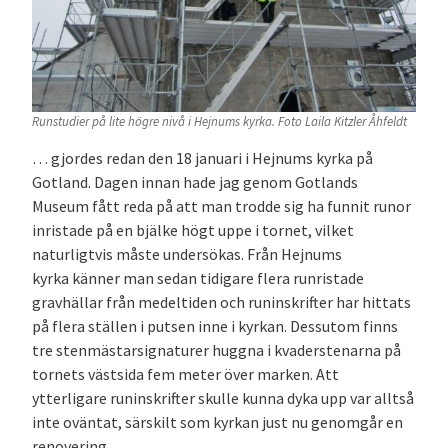
Runstudier på lite högre nivå i Hejnums kyrka. Foto Laila Kitzler Åhfeldt
… gjordes redan den 18 januari i Hejnums kyrka på
Gotland. Dagen innan hade jag genom Gotlands
Museum fått reda på att man trodde sig ha funnit runor
inristade på en bjälke högt uppe i tornet, vilket
naturligtvis måste undersökas. Från Hejnums
kyrka känner man sedan tidigare flera runristade
gravhällar från medeltiden och runinskrifter har hittats
på flera ställen i putsen inne i kyrkan. Dessutom finns
tre stenmästarsignaturer huggna i kvaderstenarna på
tornets västsida fem meter över marken. Att
ytterligare runinskrifter skulle kunna dyka upp var alltså
inte oväntat, särskilt som kyrkan just nu genomgår en
renovering.