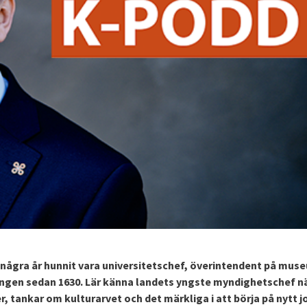
några år hunnit vara universitetschef, överintendent på mus
dningen sedan 1630. Lär känna landets yngste myndighetschef n
 tankar om kulturarvet och det märkliga i att börja på nytt j