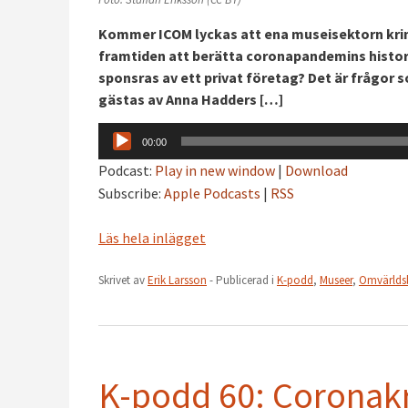
Kommer ICOM lyckas att ena museisektorn krin
framtiden att berätta coronapandemins histor
sponsras av ett privat företag? Det är frågor 
gästas av Anna Hadders […]
Ljudspelare
00:00
Podcast:
Play in new window
|
Download
Subscribe:
Apple Podcasts
|
RSS
Läs hela inlägget
Skrivet av
Erik Larsson
- Publicerad i
K-podd
,
Museer
,
Omvärlds
K-podd 60: Coronakr