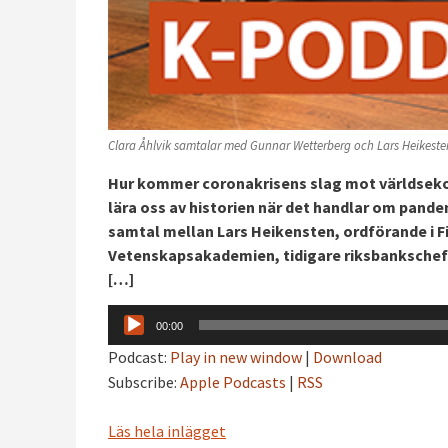
Clara Åhlvik samtalar med Gunnar Wetterberg och Lars Heikeste
Hur kommer coronakrisens slag mot världsekon
lära oss av historien när det handlar om pand
samtal mellan Lars Heikensten, ordförande i F
Vetenskapsakademien, tidigare riksbankschef 
[…]
Ljudspelare
00:00
Podcast:
Play in new window
|
Download
Subscribe:
Apple Podcasts
|
RSS
Läs hela inlägget