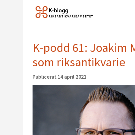
K-podd 61: Joakim 
som riksantikvarie
Publicerat
14 april 2021