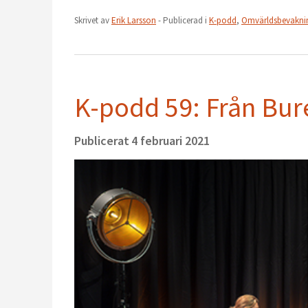
Skrivet av
Erik Larsson
- Publicerad i
K-podd
,
Omvärldsbevakni
K-podd 59: Från Bur
Publicerat
4 februari 2021