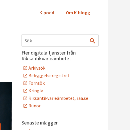
K-podd
Om K-blogg
Fler digitala tjänster från
Riksantikvarieämbetet
Arkivsök
Bebyggelseregistret
Fornsök
Kringla
Riksantikvarieämbetet, raa.se
Runor
Senaste inläggen