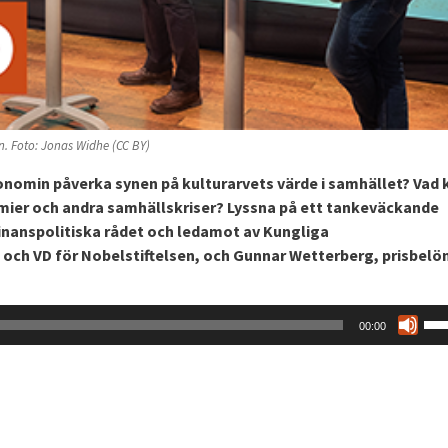
n. Foto: Jonas Widhe (CC BY)
omin påverka synen på kulturarvets värde i samhället? Vad k
emier och andra samhällskriser? Lyssna på ett tankeväckande
inanspolitiska rådet och ledamot av Kungliga
och VD för Nobelstiftelsen, och Gunnar Wetterberg, prisbelö
An
00:00
upp
pil
för
att
höj