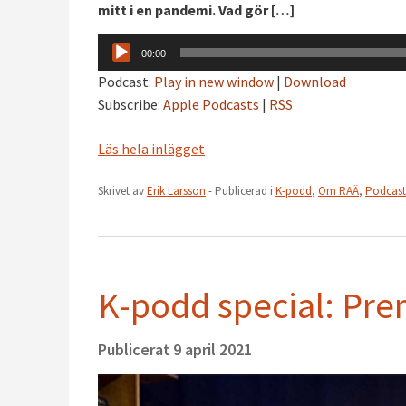
mitt i en pandemi. Vad gör […]
Ljudspelare
00:00
Podcast:
Play in new window
|
Download
Subscribe:
Apple Podcasts
|
RSS
Läs hela inlägget
Skrivet av
Erik Larsson
- Publicerad i
K-podd
,
Om RAÄ
,
Podcast
K-podd special: Pre
Publicerat
9 april 2021