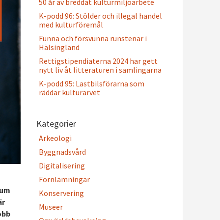
50 år av breddat kulturmiljöarbete
K-podd 96: Stölder och illegal handel
med kulturföremål
Funna och försvunna runstenar i
Hälsingland
Rettigstipendiaterna 2024 har gett
nytt liv åt litteraturen i samlingarna
K-podd 95: Lastbilsförarna som
räddar kulturarvet
Kategorier
Arkeologi
Byggnadsvård
Digitalisering
Fornlämningar
eum
Konservering
är
Museer
obb