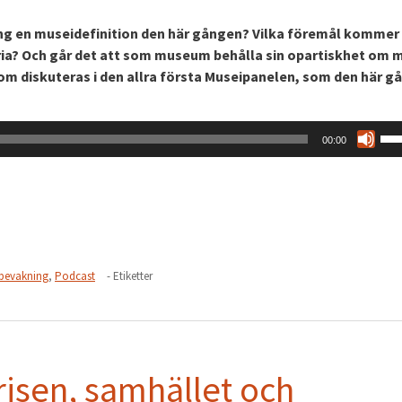
g en museidefinition den här gången? Vilka föremål kommer 
ia? Och går det att som museum behålla sin opartiskhet om 
som diskuteras i den allra första Museipanelen, som den här 
An
00:00
upp
pil
för
att
höj
ell
bevakning
,
Podcast
- Etiketter
sä
vo
isen, samhället och