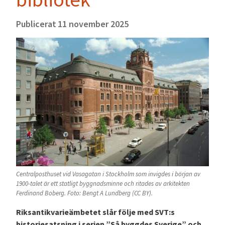
Publicerat
11 november 2025
Centralposthuset vid Vasagatan i Stockholm som invigdes i början av
1900-talet är ett statligt byggnadsminne och ritades av arkitekten
Ferdinand Boberg. Foto: Bengt A Lundberg (CC BY).
Riksantikvarieämbetet slår följe med SVT:s
historiesatsning i serien ”Så byggdes Sverige” och