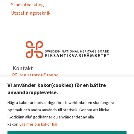
Stadsutveckling
Utställningsteknik
Kontakt
registrator@raa.se
08-5191 80 00
Vi använder kakor(cookies) för en bättre
användarupplevelse.
Snabblänkar
Jobba hos oss
Några kakor är nödvändiga för att webbplatsen ska fungera
Press
optimalt och andra används till statistik. Genom att klicka
Kontakta oss
'Godkänn alla' godkänner du användandet av alla
kakor.
Läs mer om kakor här.
Följ oss