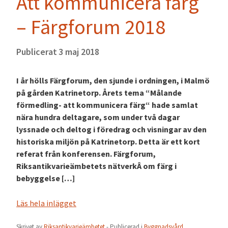
Att kommunicera färg
– Färgforum 2018
Publicerat
3 maj 2018
I år hölls Färgforum, den sjunde i ordningen, i Malmö
på gården Katrinetorp. Årets tema “Målande
förmedling- att kommunicera färg“ hade samlat
nära hundra deltagare, som under två dagar
lyssnade och deltog i föredrag och visningar av den
historiska miljön på Katrinetorp. Detta är ett kort
referat från konferensen. Färgforum,
Riksantikvarieämbetets nätverkÂ om färg i
bebyggelse […]
Läs hela inlägget
Skrivet av
Riksantikvarieämbetet
- Publicerad i
Byggnadsvård