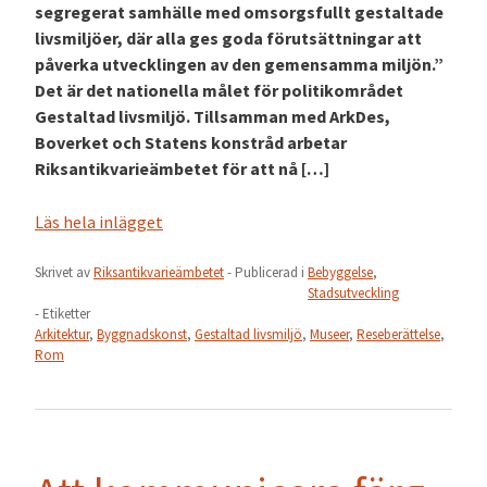
segregerat samhälle med omsorgsfullt gestaltade
livsmiljöer, där alla ges goda förutsättningar att
påverka utvecklingen av den gemensamma miljön.”
Det är det nationella målet för politikområdet
Gestaltad livsmiljö. Tillsamman med ArkDes,
Boverket och Statens konstråd arbetar
Riksantikvarieämbetet för att nå […]
Läs hela inlägget
Skrivet av
Riksantikvarieämbetet
- Publicerad i
Bebyggelse
,
Stadsutveckling
- Etiketter
Arkitektur
,
Byggnadskonst
,
Gestaltad livsmiljö
,
Museer
,
Reseberättelse
,
Rom