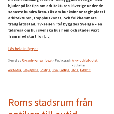
bjuder på lästips om arkitekturen i Sverige under de
senaste hundra åren. Läs om hur kvinnor tagit plats i
arkitekturen, trapphuskonst, och folkhemmets
trädgårdsstad. TV-serien ”Så byggdes Sverige – en
tidsresa om hur svenska hus hem och städer växt
fram med start för […]
Läs hela inlägget
Skrivet av
Riksantikvarieämbetet
- Publicerad i
Arkiv och bibliotek
- Etiketter
Arkitektur
,
Bebyggelse
,
Boktips
,
Diva
,
Lästips
,
Libris
,
Tidskrift
Roms stadsrum från