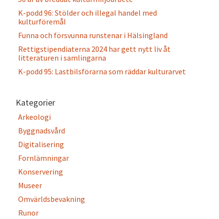
K-podd 96: Stölder och illegal handel med
kulturföremål
Funna och försvunna runstenar i Hälsingland
Rettigstipendiaterna 2024 har gett nytt liv åt
litteraturen i samlingarna
K-podd 95: Lastbilsförarna som räddar kulturarvet
Kategorier
Arkeologi
Byggnadsvård
Digitalisering
Fornlämningar
Konservering
Museer
Omvärldsbevakning
Runor