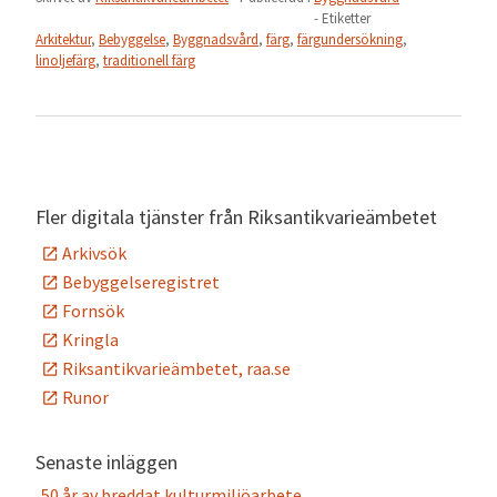
- Etiketter
Arkitektur
,
Bebyggelse
,
Byggnadsvård
,
färg
,
färgundersökning
,
linoljefärg
,
traditionell färg
Fler digitala tjänster från Riksantikvarieämbetet
Arkivsök
Bebyggelseregistret
Fornsök
Kringla
Riksantikvarieämbetet, raa.se
Runor
Senaste inläggen
50 år av breddat kulturmiljöarbete