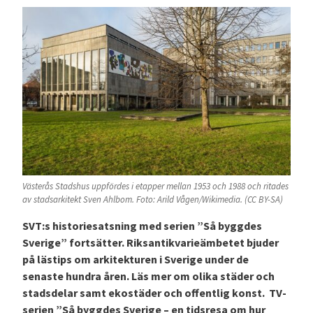
Västerås Stadshus uppfördes i etapper mellan 1953 och 1988 och ritades
av stadsarkitekt Sven Ahlbom. Foto: Arild Vågen/Wikimedia. (CC BY-SA)
SVT:s historiesatsning med serien ”Så byggdes
Sverige” fortsätter. Riksantikvarieämbetet bjuder
på lästips om arkitekturen i Sverige under de
senaste hundra åren. Läs mer om olika städer och
stadsdelar samt ekostäder och offentlig konst. TV-
serien ”Så byggdes Sverige – en tidsresa om hur