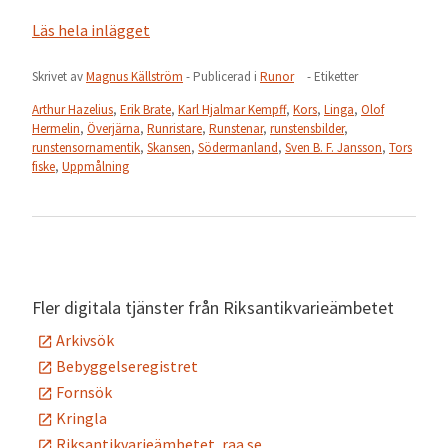
Läs hela inlägget
Skrivet av
Magnus Källström
- Publicerad i
Runor
- Etiketter
Arthur Hazelius
,
Erik Brate
,
Karl Hjalmar Kempff
,
Kors
,
Linga
,
Olof
Hermelin
,
Överjärna
,
Runristare
,
Runstenar
,
runstensbilder
,
runstensornamentik
,
Skansen
,
Södermanland
,
Sven B. F. Jansson
,
Tors
fiske
,
Uppmålning
Fler digitala tjänster från Riksantikvarieämbetet
Arkivsök
Bebyggelseregistret
Fornsök
Kringla
Riksantikvarieämbetet, raa.se