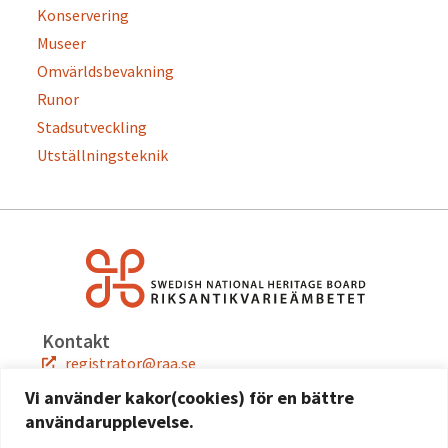
Konservering
Museer
Omvärldsbevakning
Runor
Stadsutveckling
Utställningsteknik
Kontakt
registrator@raa.se
08-5191 80 00
Vi använder kakor(cookies) för en bättre
användarupplevelse.
Snabblänkar