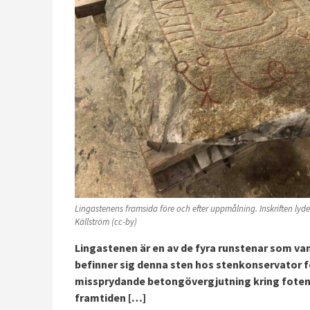
Lingastenens framsida före och efter uppmålning. Inskriften lyder
Källström (cc-by)
Lingastenen är en av de fyra runstenar som va
befinner sig denna sten hos stenkonservator fö
missprydande betongövergjutning kring foten och
framtiden […]