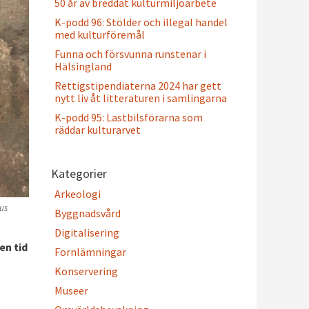
50 år av breddat kulturmiljöarbete
K-podd 96: Stölder och illegal handel
med kulturföremål
Funna och försvunna runstenar i
Hälsingland
Rettigstipendiaterna 2024 har gett
nytt liv åt litteraturen i samlingarna
K-podd 95: Lastbilsförarna som
räddar kulturarvet
Kategorier
Arkeologi
nus
Byggnadsvård
Digitalisering
en tid
Fornlämningar
Konservering
Museer