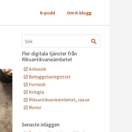
K-podd
Om K-blogg
Fler digitala tjänster från
Riksantikvarieämbetet
Arkivsök
Bebyggelseregistret
Fornsök
Kringla
Riksantikvarieämbetet, raa.se
Runor
Senaste inläggen