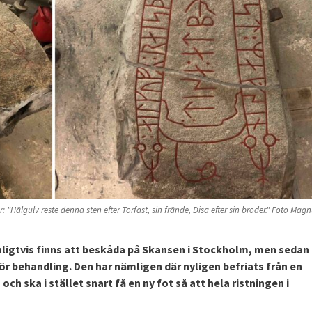
: "Hälgulv reste denna sten efter Torfast, sin frände, Disa efter sin broder." Foto Mag
nligtvis finns att beskåda på Skansen i Stockholm, men sedan 
r behandling. Den har nämligen där nyligen befriats från en
 ska i stället snart få en ny fot så att hela ristningen i