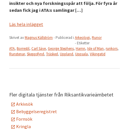
insikter och nya forskningsspår att följa. För fyra år
sedan fick jag i ATA:s samlingar […]
Läs hela inlägget
Skrivet av
Magnus Källström
- Publicerad i
Arkeologi
,
Runor
- Etiketter
ATA
,
Borrestil
,
Carl Säve
,
George Stephens
,
Hamn
,
Isle of Man
,
runkors
,
Runstenar
,
Skeppsfynd
,
Träsked
,
Uppland
,
Uppsala
,
Vikingatid
Fler digitala tjänster från Riksantikvarieämbetet
Arkivsök
Bebyggelseregistret
Fornsök
Kringla