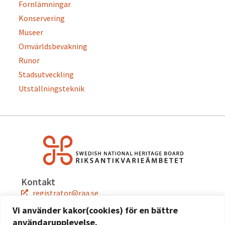
Fornlämningar
Konservering
Museer
Omvärldsbevakning
Runor
Stadsutveckling
Utställningsteknik
Kontakt
registrator@raa.se
08-5191 80 00
Vi använder kakor(cookies) för en bättre
användarupplevelse.