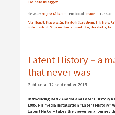
Läs hela inlägget
Skrivet av
Magnus Källström
- Publicerad i
Runor
- Etiketter
Allan Egnell
,
Elias Wessén
,
Elisabeth Svärdström
,
Erik Brate
,
Få
Södermanland
,
Södermanlands runinskrifter
,
Stockholm
,
Tant
Latent History – a 
that never was
Publicerat
12 september 2019
Introducing Refik Anadol and Latent History Ref
1985. His media installation ”Latent History” 
Latent History takes the viewer on a journey t