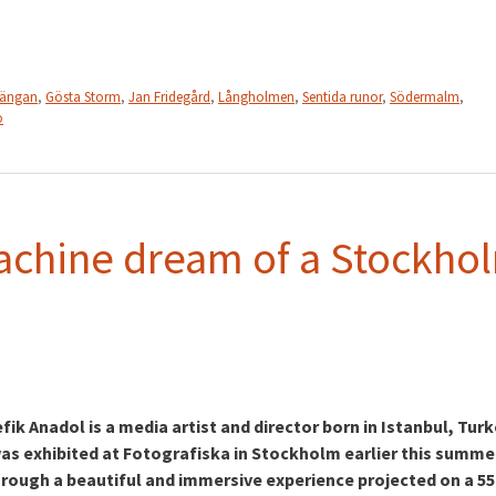
fängan
,
Gösta Storm
,
Jan Fridegård
,
Långholmen
,
Sentida runor
,
Södermalm
,
o
machine dream of a Stockho
ik Anadol is a media artist and director born in Istanbul, Turk
was exhibited at Fotografiska in Stockholm earlier this summe
hrough a beautiful and immersive experience projected on a 55