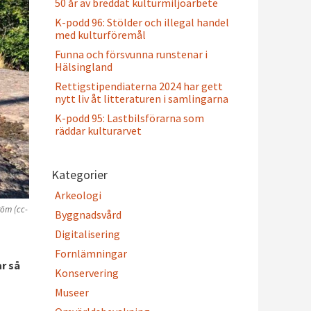
50 år av breddat kulturmiljöarbete
K-podd 96: Stölder och illegal handel
med kulturföremål
Funna och försvunna runstenar i
Hälsingland
Rettigstipendiaterna 2024 har gett
nytt liv åt litteraturen i samlingarna
K-podd 95: Lastbilsförarna som
räddar kulturarvet
Kategorier
Arkeologi
röm (cc-
Byggnadsvård
Digitalisering
Fornlämningar
r så
Konservering
Museer