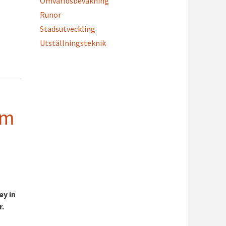
Omvärldsbevakning
Runor
Stadsutveckling
Utställningsteknik
lm
ey in
r.