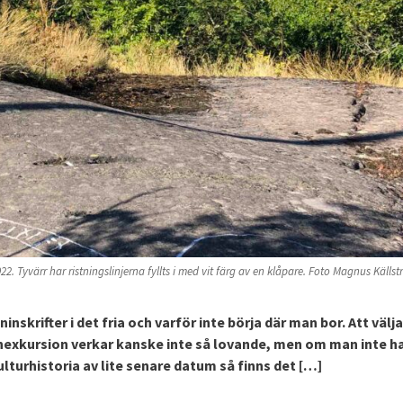
 Tyvärr har ristningslinjerna fyllts i med vit färg av en klåpare. Foto Magnus Källst
skrifter i det fria och varför inte börja där man bor. Att välja
exkursion verkar kanske inte så lovande, men om man inte ha
lturhistoria av lite senare datum så finns det […]