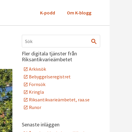
K-podd
Om K-blogg
Fler digitala tjänster från
Riksantikvarieämbetet
Arkivsök
Bebyggelseregistret
Fornsök
Kringla
Riksantikvarieämbetet, raa.se
Runor
Senaste inläggen