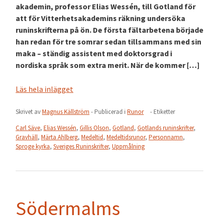
akademin, professor Elias Wessén, till Gotland för
att för Vitterhetsakademins räkning undersöka
runinskrifterna på ön. De första fältarbetena började
han redan för tre somrar sedan tillsammans med sin
maka – ständig assistent med doktorsgrad i
nordiska språk som extra merit. När de kommer […]
Läs hela inlägget
Skrivet av
Magnus Källström
- Publicerad i
Runor
- Etiketter
Carl Säve
,
Elias Wessén
,
Gillis Olson
,
Gotland
,
Gotlands runinskrifter
,
Gravhäll
,
Märta Ahlberg
,
Medeltid
,
Medeltidsrunor
,
Personnamn
,
Sproge kyrka
,
Sveriges Runinskrifter
,
Uppmålning
Södermalms