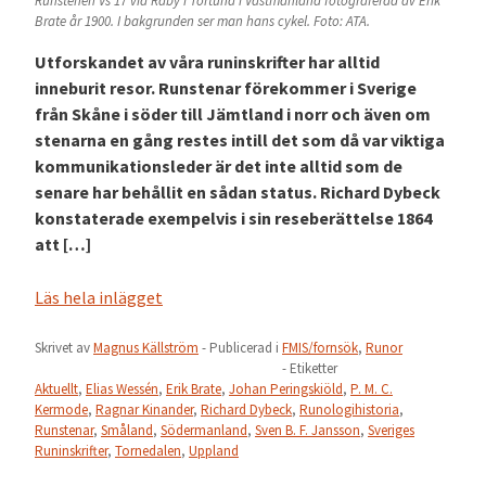
Runstenen Vs 17 vid Råby i Tortuna i Västmanland fotograferad av Erik
Brate år 1900. I bakgrunden ser man hans cykel. Foto: ATA.
Utforskandet av våra runinskrifter har alltid
inneburit resor. Runstenar förekommer i Sverige
från Skåne i söder till Jämtland i norr och även om
stenarna en gång restes intill det som då var viktiga
kommunikationsleder är det inte alltid som de
senare har behållit en sådan status. Richard Dybeck
konstaterade exempelvis i sin reseberättelse 1864
att […]
Läs hela inlägget
Skrivet av
Magnus Källström
- Publicerad i
FMIS/fornsök
,
Runor
- Etiketter
Aktuellt
,
Elias Wessén
,
Erik Brate
,
Johan Peringskiöld
,
P. M. C.
Kermode
,
Ragnar Kinander
,
Richard Dybeck
,
Runologihistoria
,
Runstenar
,
Småland
,
Södermanland
,
Sven B. F. Jansson
,
Sveriges
Runinskrifter
,
Tornedalen
,
Uppland