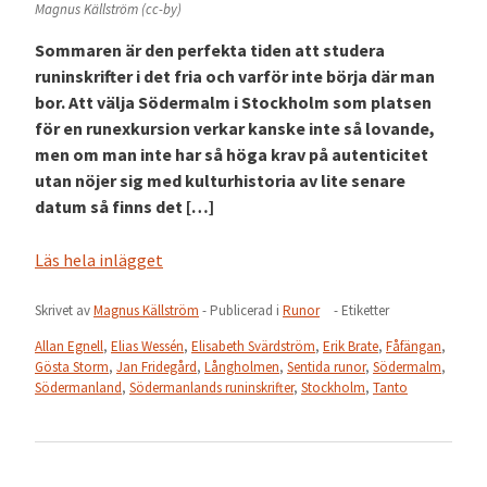
Magnus Källström (cc-by)
Sommaren är den perfekta tiden att studera
runinskrifter i det fria och varför inte börja där man
bor. Att välja Södermalm i Stockholm som platsen
för en runexkursion verkar kanske inte så lovande,
men om man inte har så höga krav på autenticitet
utan nöjer sig med kulturhistoria av lite senare
datum så finns det […]
Läs hela inlägget
Skrivet av
Magnus Källström
- Publicerad i
Runor
- Etiketter
Allan Egnell
,
Elias Wessén
,
Elisabeth Svärdström
,
Erik Brate
,
Fåfängan
,
Gösta Storm
,
Jan Fridegård
,
Långholmen
,
Sentida runor
,
Södermalm
,
Södermanland
,
Södermanlands runinskrifter
,
Stockholm
,
Tanto