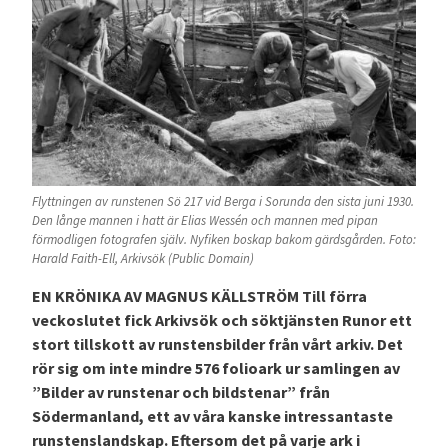
Flyttningen av runstenen Sö 217 vid Berga i Sorunda den sista juni 1930.
Den långe mannen i hatt är Elias Wessén och mannen med pipan
förmodligen fotografen själv. Nyfiken boskap bakom gärdsgården. Foto:
Harald Faith-Ell, Arkivsök (Public Domain)
EN KRÖNIKA AV MAGNUS KÄLLSTRÖM Till förra
veckoslutet fick Arkivsök och söktjänsten Runor ett
stort tillskott av runstensbilder från vårt arkiv. Det
rör sig om inte mindre 576 folioark ur samlingen av
”Bilder av runstenar och bildstenar” från
Södermanland, ett av våra kanske intressantaste
runstenslandskap. Eftersom det på varje ark i