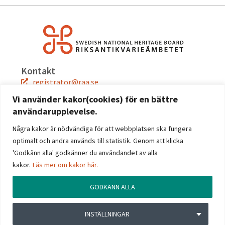
Kontakt
registrator@raa.se
08-5191 80 00
Vi använder kakor(cookies) för en bättre
användarupplevelse.
Snabblänkar
Jobba hos oss
Några kakor är nödvändiga för att webbplatsen ska fungera
Press
optimalt och andra används till statistik. Genom att klicka
Kontakta oss
'Godkänn alla' godkänner du användandet av alla
kakor.
Läs mer om kakor här.
Följ oss
Facebook
GODKÄNN ALLA
Instagram
Linkedin
INSTÄLLNINGAR
YouTube