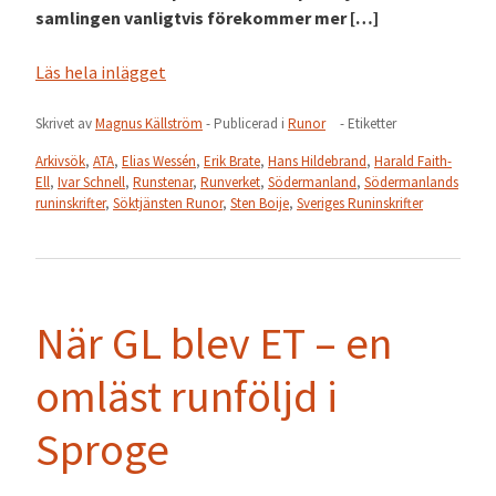
samlingen vanligtvis förekommer mer […]
Läs hela inlägget
Skrivet av
Magnus Källström
- Publicerad i
Runor
- Etiketter
Arkivsök
,
ATA
,
Elias Wessén
,
Erik Brate
,
Hans Hildebrand
,
Harald Faith-
Ell
,
Ivar Schnell
,
Runstenar
,
Runverket
,
Södermanland
,
Södermanlands
runinskrifter
,
Söktjänsten Runor
,
Sten Boije
,
Sveriges Runinskrifter
När GL blev ET – en
omläst runföljd i
Sproge