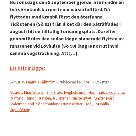
Nu i onsdags den 5 september gjorde inte mindre än
två sörmländska runstenar varsin luftfärd. Då
flyttades med kranbil först den återfunna
Tidöstenen (Sö 91) från diket där den påträffades i
augusti till en tillfällig förvaringsplats. Därefter
genomfördes den sedan länge planerade flytten av
runstenen vid Lövhulta (Sö 90) längre norrut invid
samma vägsträckning. Att […]
Läs hela inlägget
Skrivet av
Magnus Källström
- Publicerad i
Runor
- Etiketter
Aktuellt
,
Elias Wessén
,
Erik Brate
,
Evighetsrunor
,
Hammarby
,
Lövhulta
,
Runfynd
,
Runor
,
Runsten
,
Runstenar
,
runstensflytt
,
runstensvård
,
Södermanland
,
Södermanlands runinskrifter
,
Tidö
,
Torshälla
,
Uppmålning