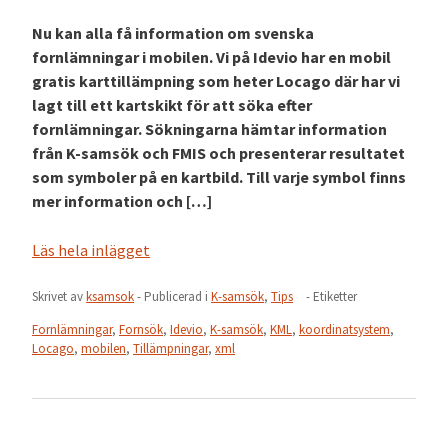
Nu kan alla få information om svenska
fornlämningar i mobilen. Vi på Idevio har en mobil
gratis karttillämpning som heter Locago där har vi
lagt till ett kartskikt för att söka efter
fornlämningar. Sökningarna hämtar information
från K-samsök och FMIS och presenterar resultatet
som symboler på en kartbild. Till varje symbol finns
mer information och […]
Läs hela inlägget
Skrivet av
ksamsok
- Publicerad i
K-samsök
,
Tips
- Etiketter
Fornlämningar
,
Fornsök
,
Idevio
,
K-samsök
,
KML
,
koordinatsystem
,
Locago
,
mobilen
,
Tillämpningar
,
xml