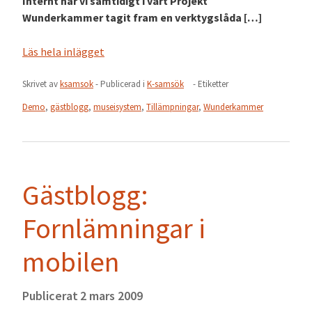
Internt har vi samtidigt i vårt Projekt
Wunderkammer tagit fram en verktygslåda […]
Läs hela inlägget
Skrivet av
ksamsok
- Publicerad i
K-samsök
- Etiketter
Demo
,
gästblogg
,
museisystem
,
Tillämpningar
,
Wunderkammer
Gästblogg:
Fornlämningar i
mobilen
Publicerat
2 mars 2009