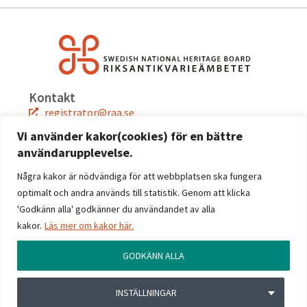
Kontakt
registrator@raa.se
08-5191 80 00
Vi använder kakor(cookies) för en bättre
användarupplevelse.
Snabblänkar
Jobba hos oss
Några kakor är nödvändiga för att webbplatsen ska fungera
Press
optimalt och andra används till statistik. Genom att klicka
Kontakta oss
'Godkänn alla' godkänner du användandet av alla
kakor.
Läs mer om kakor här.
Följ oss
Facebook
GODKÄNN ALLA
Instagram
Linkedin
INSTÄLLNINGAR
YouTube