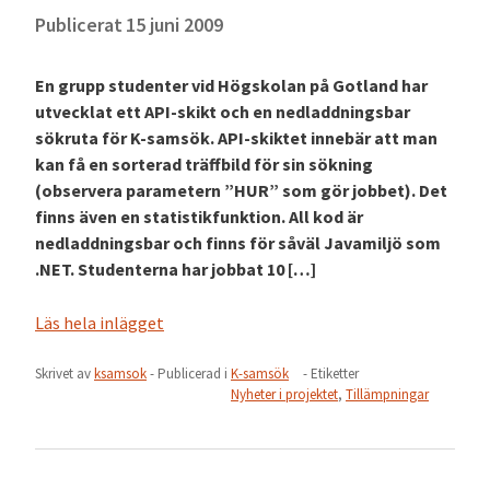
Publicerat
15 juni 2009
En grupp studenter vid Högskolan på Gotland har
utvecklat ett API-skikt och en nedladdningsbar
sökruta för K-samsök. API-skiktet innebär att man
kan få en sorterad träffbild för sin sökning
(observera parametern ”HUR” som gör jobbet). Det
finns även en statistikfunktion. All kod är
nedladdningsbar och finns för såväl Javamiljö som
.NET. Studenterna har jobbat 10 […]
Läs hela inlägget
Skrivet av
ksamsok
- Publicerad i
K-samsök
- Etiketter
Nyheter i projektet
,
Tillämpningar