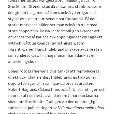
runstenen Sö 301 vid Ågesta bro i Huddinge utanför
Stockholm. Stenen stod då vid samma stenblock som
det gör än i dag, men då fanns också ytterligare ett
stycke av stenen som senare har försvunnit. På den
starkt mörknade bilden ser man också en rulle med
stora pappersark. Dessa var förmodligen avsedda att
användas för så kallade avklappningar det vill säga ett
avtryck i vått läskpapper av ristningen, som
riksantikvarien Hans Hildebrand önskade av varje sten
som undersöktes. Till höger anar man i dunklet en
anteckningsbok.
Boijes fotografier var aldrig tänkta att reproduceras
direkt utan skulle enligt Hildebrands instruktioner
utgöra förlagor till etsningar utförda av artisten
Robert Haglund. Sådana finns också i bildsamlingen och
man ser att de flesta avbildar runstenar i socknarna
söder om Stockholm. Tydligen var den ursprungliga
tanken att publiceringen av
Södermanlands runinskrifter
skulle börja här, men så blev inte fallet.