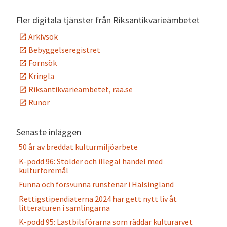
Fler digitala tjänster från Riksantikvarieämbetet
Arkivsök
Bebyggelseregistret
Fornsök
Kringla
Riksantikvarieämbetet, raa.se
Runor
Senaste inläggen
50 år av breddat kulturmiljöarbete
K-podd 96: Stölder och illegal handel med
kulturföremål
Funna och försvunna runstenar i Hälsingland
Rettigstipendiaterna 2024 har gett nytt liv åt
litteraturen i samlingarna
K-podd 95: Lastbilsförarna som räddar kulturarvet