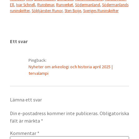
Ell
,
Ivar Schnell
,
Runstenar
,
Runverket
,
Södermanland
,
Södermanlands
runinskrifter
,
Söktjänsten Runor
,
Sten Boije
,
Sveriges Runinskrifter
Ett svar
Pingback:
Nyheter om arkeologi och historia april 2025 |
tervalampi
Lämna ett svar
Din e-postadress kommer inte publiceras.
Obligatoriska
fält är märkta
*
Kommentar
*