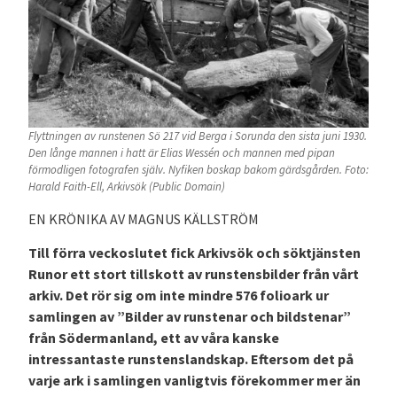
Flyttningen av runstenen Sö 217 vid Berga i Sorunda den sista juni 1930.
Den långe mannen i hatt är Elias Wessén och mannen med pipan
förmodligen fotografen själv. Nyfiken boskap bakom gärdsgården. Foto:
Harald Faith-Ell, Arkivsök (Public Domain)
EN KRÖNIKA AV MAGNUS KÄLLSTRÖM
Till förra veckoslutet fick Arkivsök och söktjänsten
Runor ett stort tillskott av runstensbilder från vårt
arkiv. Det rör sig om inte mindre 576 folioark ur
samlingen av ”Bilder av runstenar och bildstenar”
från Södermanland, ett av våra kanske
intressantaste runstenslandskap. Eftersom det på
varje ark i samlingen vanligtvis förekommer mer än