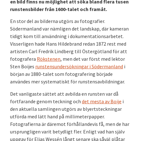
en bild finns nu möjlighet att söka bland flera tusen
runstensbilder från 1600-talet och framåt.
En stor del av bilderna utgörs av fotografier.
Södermanland var nämligen det landskap, där kameran
tidigt kom till användning i dokumentationsarbetet.
Visserligen hade Hans Hildebrand redan 1872 rest med
artisten Carl Fredrik Lindberg till Östergötland för att
fotografera
Rökstenen
, men det var först med lektor
Sten Boijes
runstensundersökningar i Södermanland
i
början av 1880-talet som fotografering började
användes mer systematiskt för runstensavbildningar.
Det vanligaste sättet att avbilda en runsten var då
fortfarande genom teckning och
det mesta av Boije
i
den aktuella samlingen utgörs av blyertsteckningar
utförda med lätt hand på millimeterpapper.
Fotografierna är däremot förhållandevis få, men de har
ursprungligen varit betydligt fler. Enligt vad han själv
uppgav för Elias Wessén långt senare ska såväl plåtar