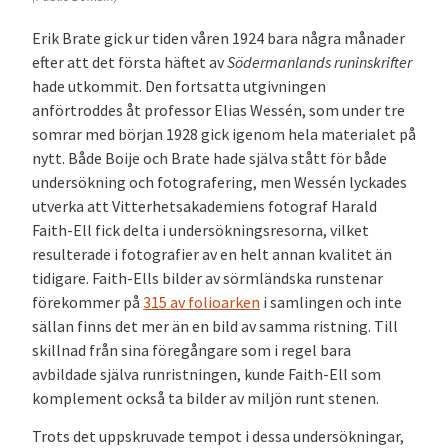
Erik Brate gick ur tiden våren 1924 bara några månader
efter att det första häftet av
Södermanlands runinskrifter
hade utkommit. Den fortsatta utgivningen
anförtroddes åt professor Elias Wessén, som under tre
somrar med början 1928 gick igenom hela materialet på
nytt. Både Boije och Brate hade själva stått för både
undersökning och fotografering, men Wessén lyckades
utverka att Vitterhetsakademiens fotograf Harald
Faith-Ell fick delta i undersökningsresorna, vilket
resulterade i fotografier av en helt annan kvalitet än
tidigare. Faith-Ells bilder av sörmländska runstenar
förekommer på
315 av folioarken
i samlingen och inte
sällan finns det mer än en bild av samma ristning. Till
skillnad från sina föregångare som i regel bara
avbildade själva runristningen, kunde Faith-Ell som
komplement också ta bilder av miljön runt stenen.
Trots det uppskruvade tempot i dessa undersökningar,