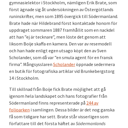
gymnasielektor i Stockholm, nämligen Erik Brate, som
först ägnade sig åt undersökningen av Östergötlands
runinskrifter, men som 1895 övergick till Södermanland.
Brate hade när Hildebrand först kontaktade honom för
uppdraget sommaren 1887 framhållit som en nackdel
att han ”ej är tecknare”, men löste det genom att
liksom Boije skaffa en kamera. Den var av resemodell
och han hade enligt egen utsago köpt den av Sven
Scholander, som då var ”en smula agent för en fransk
firma”. Mångsysslaren
Scholander
öppnade sedermera
en butik för fotografiska artiklar vid Brunkebergstorg
14 i Stockholm.
Till skillnad från Boije fick Brate möjlighet att gå
igenom hela landskapet och hans fotografier från
Södermanland finns representerade på
244 av
folioarken
i samlingen. Dessa bilder är det nog ganska
få som tidigare har sett. Brate står visserligen som
författare till det första häftet av
Södermanlands