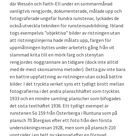
där Wessén och Faith-Ell under en sommarmånad
vanligtvis rengjorde, dokumenterade, målade upp och
fotograferade ungefär hundra runstenar, lyckades de
också utveckla tekniken för runstensavbildning. Ibland
togs exempelvis ”objektiva” bilder av ristningen utan
att ristningslinjerna hade målats upp, färgen för
uppmålningen byttes under arbetets gång från vit
slammad krita till en mörk färg och stenytan
rengjordes noggrannare än tidigare (dock inte alltid
med de mest skonsamma metoder). Detta gav inte bara
en bättre uppfattning av ristningen utan också bättre
bilder. I det tryckta verket syns ett tydligt brott mellan
fotografierna i det andra planschhäftet som trycktes
1933 och en mindre samling planscher som bifogades
det sista texthäftet 1936. Ett tydligt exempel är
runstenen Sö 159 från Österberga i Runtuna som på
plansch 70 återgavs efter ett foto från den första
undersökningsresan 1928, men som på plansch 210
uppträder i en helt ny skepnad efter en förnyad