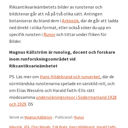
Riksantikvarieämbetets bilder av runstenar och
bildstenar går att nå på två olika sätt. Antingen
botaniserar du bland dem i
Arkivsök
, där de går att ladda
ned direkt i olika format, eller också söker du upp en
specifik runsten i
Runor
och tittar under fliken för
Bilder.
Magnus Källström är runolog, docent och forskare
inom runforskningsområdet vid
Riksantikvarieämbetet
PS. Läs mer om
Hans Hildebrand och runverket
, där de
sörmländska runstenarna spelade en särskild roll, och
om Elias Wesséns och Harald Faith-Ells rätt
mödosamma
undersökningsresor i Södermanland 1928
och 1929
. DS
Skrivet av
Magnus Källström
- Publicerad i
Runor
Arkivsök
,
ATA
,
Elias Wessén
,
Erik Brate
,
Hans Hildebrand
,
Harald Faith-