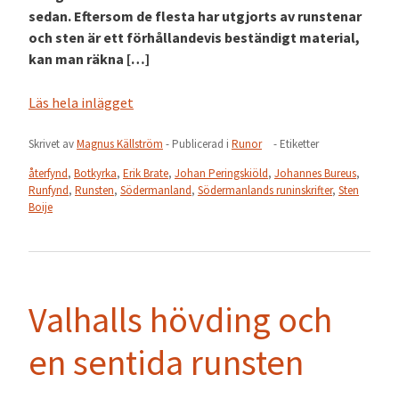
sedan. Eftersom de flesta har utgjorts av runstenar
och sten är ett förhållandevis beständigt material,
kan man räkna […]
Läs hela inlägget
Skrivet av
Magnus Källström
- Publicerad i
Runor
- Etiketter
återfynd
,
Botkyrka
,
Erik Brate
,
Johan Peringskiöld
,
Johannes Bureus
,
Runfynd
,
Runsten
,
Södermanland
,
Södermanlands runinskrifter
,
Sten
Boije
Valhalls hövding och
en sentida runsten