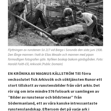
Flyttningen av runstenen Sö 217 vid Berga i Sorunda den sista juni 1930.
Den långe mannen i hatt är Elias Wessén och mannen med pipan
förmodligen fotografen själv. Nyfiken boskap bakom gärdsgården. Foto:
Harald Faith-Ell, Arkivsök (Public Domain)
EN KRÖNIKA AV MAGNUS KÄLLSTRÖM Till förra
veckoslutet fick Arkivsök och söktjänsten Runor ett
stort tillskott av runstensbilder från vårt arkiv. Det
rör sig om inte mindre 576 folioark ur samlingen av
”Bilder av runstenar och bildstenar” från
Södermanland, ett av våra kanske intressantaste
runstenslandskap. Eftersom det på varje ark i