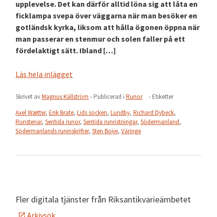
upplevelse. Det kan därför alltid löna sig att låta en
ficklampa svepa över väggarna när man besöker en
gotländsk kyrka, liksom att hålla ögonen öppna när
man passerar en stenmur och solen faller på ett
fördelaktigt sätt. Ibland […]
Läs hela inlägget
Skrivet av
Magnus Källström
- Publicerad i
Runor
- Etiketter
Axel Wætter
,
Erik Brate
,
Lids socken
,
Lundby
,
Richard Dybeck
,
Runstenar
,
Sentida runor
,
Sentida runristningar
,
Södermanland
,
Södermanlands runinskrifter
,
Sten Boije
,
Väringe
Fler digitala tjänster från Riksantikvarieämbetet
Arkivsök