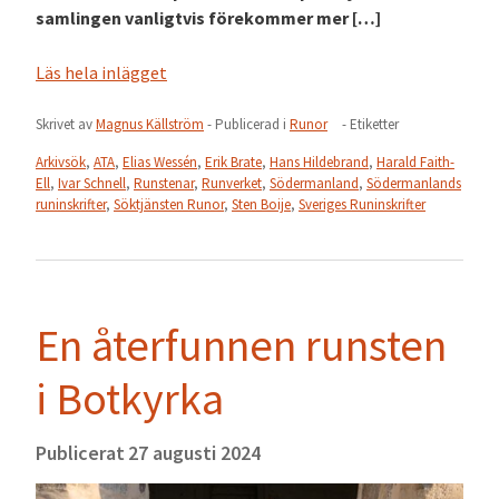
samlingen vanligtvis förekommer mer […]
Läs hela inlägget
Skrivet av
Magnus Källström
- Publicerad i
Runor
- Etiketter
Arkivsök
,
ATA
,
Elias Wessén
,
Erik Brate
,
Hans Hildebrand
,
Harald Faith-
Ell
,
Ivar Schnell
,
Runstenar
,
Runverket
,
Södermanland
,
Södermanlands
runinskrifter
,
Söktjänsten Runor
,
Sten Boije
,
Sveriges Runinskrifter
En återfunnen runsten
i Botkyrka
Publicerat
27 augusti 2024