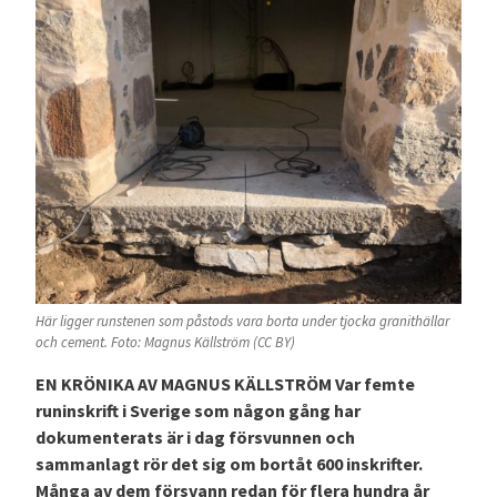
Här ligger runstenen som påstods vara borta under tjocka granithällar
och cement. Foto: Magnus Källström (CC BY)
EN KRÖNIKA AV MAGNUS KÄLLSTRÖM Var femte
runinskrift i Sverige som någon gång har
dokumenterats är i dag försvunnen och
sammanlagt rör det sig om bortåt 600 inskrifter.
Många av dem försvann redan för flera hundra år