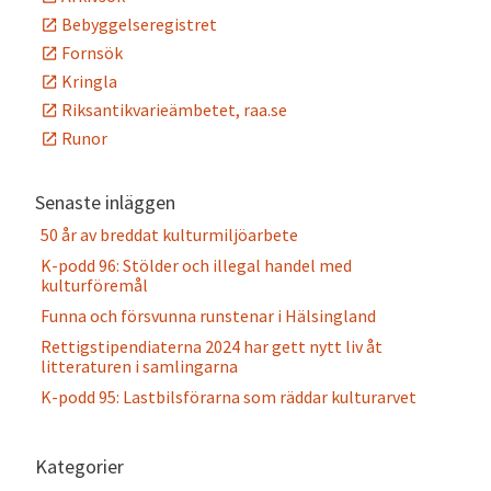
Bebyggelseregistret
Fornsök
Kringla
Riksantikvarieämbetet, raa.se
Runor
Senaste inläggen
50 år av breddat kulturmiljöarbete
K-podd 96: Stölder och illegal handel med
kulturföremål
Funna och försvunna runstenar i Hälsingland
Rettigstipendiaterna 2024 har gett nytt liv åt
litteraturen i samlingarna
K-podd 95: Lastbilsförarna som räddar kulturarvet
Kategorier