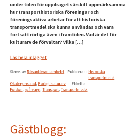
under tiden för uppdraget särskilt uppmärksamma
hur transporthistoriska föreningar och
föreningsaktiva arbetar för att historiska
transportmedel ska kunna användas och vara
fortsatt rörliga även i framtiden. Vad är det för
kulturarv de förvaltar? Vilka […]
Läs hela inlägget
Skrivet av
Riksantikvarieämbetet
- Publicerad i
Historiska
transportmedel
,
Okategoriserad
,
Rörligt kulturarv
- Etiketter
Fordon
,
spårvagn
,
Transport
,
Transportmedel
Gästblogg: