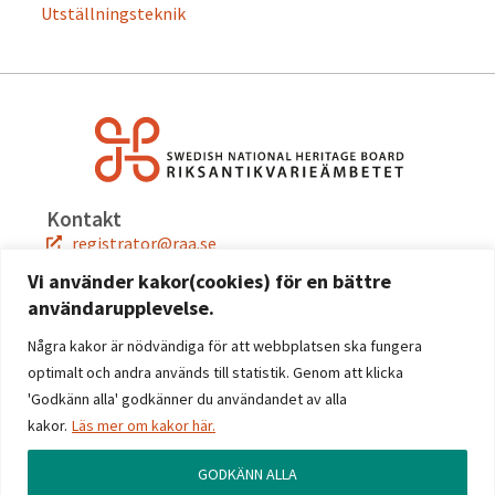
Utställningsteknik
Kontakt
registrator@raa.se
08-5191 80 00
Vi använder kakor(cookies) för en bättre
användarupplevelse.
Snabblänkar
Jobba hos oss
Några kakor är nödvändiga för att webbplatsen ska fungera
Press
optimalt och andra används till statistik. Genom att klicka
Kontakta oss
'Godkänn alla' godkänner du användandet av alla
kakor.
Läs mer om kakor här.
Följ oss
Facebook
GODKÄNN ALLA
Instagram