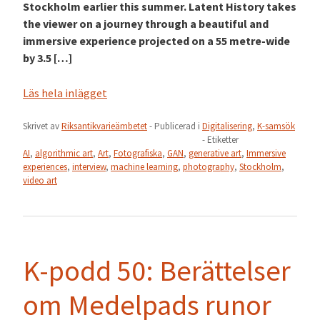
Stockholm earlier this summer. Latent History takes
the viewer on a journey through a beautiful and
immersive experience projected on a 55 metre-wide
by 3.5 […]
Läs hela inlägget
Skrivet av
Riksantikvarieämbetet
- Publicerad i
Digitalisering
,
K-samsök
- Etiketter
AI
,
algorithmic art
,
Art
,
Fotografiska
,
GAN
,
generative art
,
Immersive
experiences
,
interview
,
machine learning
,
photography
,
Stockholm
,
video art
K-podd 50: Berättelser
om Medelpads runor