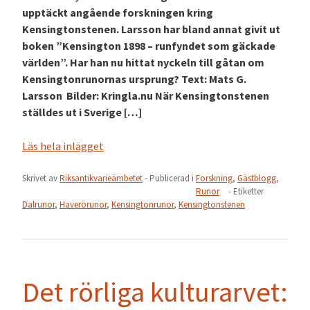
upptäckt angående forskningen kring
Kensingtonstenen. Larsson har bland annat givit ut
boken ”Kensington 1898 – runfyndet som gäckade
världen”. Har han nu hittat nyckeln till gåtan om
Kensingtonrunornas ursprung? Text: Mats G.
Larsson Bilder: Kringla.nu När Kensingtonstenen
ställdes ut i Sverige […]
Läs hela inlägget
Skrivet av
Riksantikvarieämbetet
- Publicerad i
Forskning
,
Gästblogg
,
Runor
- Etiketter
Dalrunor
,
Haverörunor
,
Kensingtonrunor
,
Kensingtonstenen
Det rörliga kulturarvet: