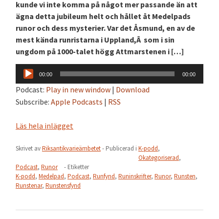
kunde vi inte komma på något mer passande än att
ägna detta jubileum helt och hållet åt Medelpads
runor och dess mysterier. Var det Åsmund, en av de
mest kända runristarna i Uppland,Â som i sin
ungdom på 1000-talet högg Attmarstenen i […]
Ljudspelare
00:00
00:00
Podcast:
Play in new window
|
Download
Subscribe:
Apple Podcasts
|
RSS
Läs hela inlägget
Skrivet av
Riksantikvarieämbetet
- Publicerad i
K-podd
,
Okategoriserad
,
Podcast
,
Runor
- Etiketter
K-podd
,
Medelpad
,
Podcast
,
Runfynd
,
Runinskrifter
,
Runor
,
Runsten
,
Runstenar
,
Runstensfynd