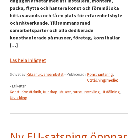
dagligen arbetar med att installera, montera,
packa, flytta och hantera konst och föremål ska
hitta varandra och få en plats för erfarenhetsbyte
och nätverkande. Tillsammans med
samarbetsparter och alla dedikerade
konsthanterade på museer, företag, konsthallar
[…]
Läs hela inlägget
Skrivet av
Riksantikvarieämbetet
- Publicerad i
Konsthantering
,
Utställningsmediet
- Etiketter
Konst
,
Konstteknik
,
Kunskap
,
Museer
,
museiutveckling
,
Utställning
,
Utveckling
Ny EU-satsning öppnar