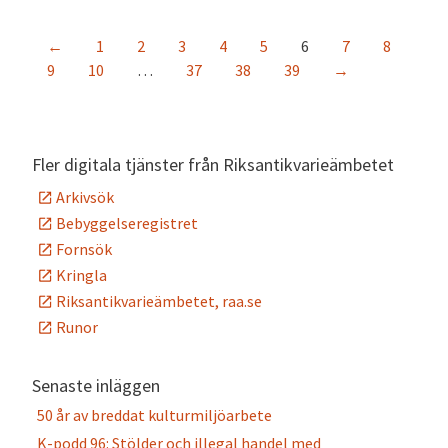
←
1
2
3
4
5
6
7
8
9
10
…
37
38
39
→
Fler digitala tjänster från Riksantikvarieämbetet
Arkivsök
Bebyggelseregistret
Fornsök
Kringla
Riksantikvarieämbetet, raa.se
Runor
Senaste inläggen
50 år av breddat kulturmiljöarbete
K-podd 96: Stölder och illegal handel med