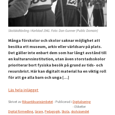
Skolskidtävling i Karlstad 1941. Foto: Dan Gunner (Public Domain)
Många förskolor och skolor saknar möjlighet att
besöka ett museum, arkiv eller världsarv på plats.
Det gäller inte enbart dem som har långt avstånd till
en kulturarvsinstitution, utan även storstadsskolor
prioriterar bort fysiska besök på grund av tids- och
resursbrist. Här kan digitalt material ha en viktig roll
för att ge alla barn och unga […]
Läs hela inlägget
Skrivet av
Riksantikvarieämbetet
- Publicerad i
Digitalisering
- Etiketter
Digital förmedling
,
lärare
,
Pedagogik
,
Skola
,
skolväsendet