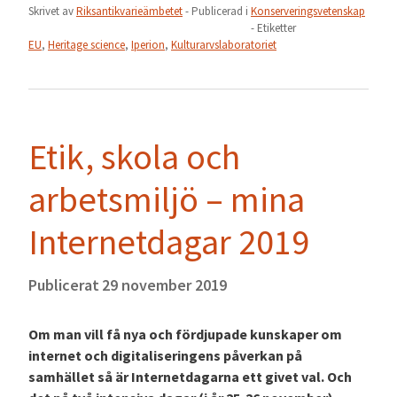
Skrivet av
Riksantikvarieämbetet
- Publicerad i
Konserveringsvetenskap
- Etiketter
EU
,
Heritage science
,
Iperion
,
Kulturarvslaboratoriet
Etik, skola och
arbetsmiljö – mina
Internetdagar 2019
Publicerat
29 november 2019
Om man vill få nya och fördjupade kunskaper om
internet och digitaliseringens påverkan på
samhället så är Internetdagarna ett givet val. Och