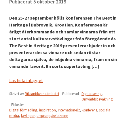
Publicerat
5 oktober 2019
Den 25-27 september hölls konferensen The Best in
Heritage i Dubrovnik, Kroatien. Konferensen är
årligt återkommande och samlar vinnarna från ett
stort antal kulturarvstävlingar från föregående år.
The Best in Heritage 2019 presenterar bjuder in och
presenterar dessa vinnare och sedan röstar
deltagarna själva, de inbjudna vinnarna, fram en sin
vinnande favorit. En sorts supertävling […]
Läs hela inlägget
Skrivet av
Riksantikvarieämbetet
- Publicerad i
Digitalisering
,
Omvärldsbevakning
- Etiketter
Digital förmedling
,
inspiration
,
Internationellt
,
Konferens
,
sociala
media
,
tävlingar
,
ursprungsbefolkning