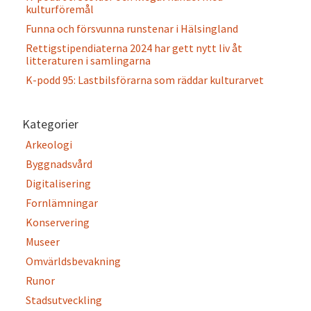
kulturföremål
Funna och försvunna runstenar i Hälsingland
Rettigstipendiaterna 2024 har gett nytt liv åt
litteraturen i samlingarna
K-podd 95: Lastbilsförarna som räddar kulturarvet
Kategorier
Arkeologi
Byggnadsvård
Digitalisering
Fornlämningar
Konservering
Museer
Omvärldsbevakning
Runor
Stadsutveckling