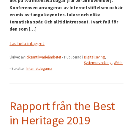
det på två intensiva dagar (i år 25-26 november).
Konferensen arrangeras av Internetstiftelsen och är
en mix av tunga keynotes-talare och olika
tematiska spår. Och alltid intressant. I vart fall för
den som […]
Läs hela inlägget
Skrivet av
Riksantikvarieämbetet
- Publicerad i
Digitalisering
,
Systemutveckling
,
Webb
- Etiketter
Internetdagarna
Rapport från the Best
in Heritage 2019