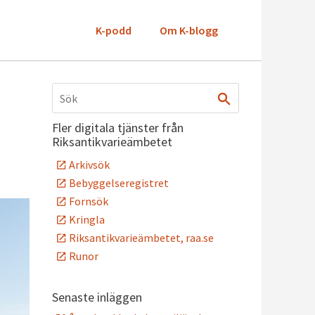
K-podd
Om K-blogg
Fler digitala tjänster från
Riksantikvarieämbetet
Arkivsök
Bebyggelseregistret
Fornsök
Kringla
Riksantikvarieämbetet, raa.se
Runor
Senaste inläggen