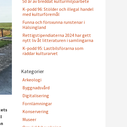
50 år av breddat kulturmiljöarbete
K-podd 96: Stölder och illegal handel
med kulturföremål
Funna och försvunna runstenar i
Hälsingland
Rettigstipendiaterna 2024 har gett
nytt liv åt litteraturen i samlingarna
K-podd 95: Lastbilsförarna som
räddar kulturarvet
Kategorier
Arkeologi
Byggnadsvård
Digitalisering
Fornlämningar
tets
Konservering
l
Museer
an