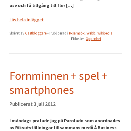
osv och få tillgång till fler […]
Läs hela inlägget
Skrivet av
Gästbloggare
- Publicerad i
K-samsök
,
Webb
,
Wikipedia
- Etiketter
Öppenhet
Fornminnen + spel +
smartphones
Publicerat
3 juli 2012
I måndags pratade jag på Parolado som anordnades
av Riksutställningar tillsammans medÂ Â Business