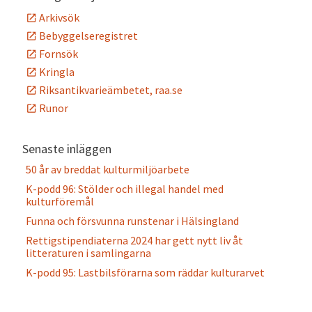
Arkivsök
Bebyggelseregistret
Fornsök
Kringla
Riksantikvarieämbetet, raa.se
Runor
Senaste inläggen
50 år av breddat kulturmiljöarbete
K-podd 96: Stölder och illegal handel med
kulturföremål
Funna och försvunna runstenar i Hälsingland
Rettigstipendiaterna 2024 har gett nytt liv åt
litteraturen i samlingarna
K-podd 95: Lastbilsförarna som räddar kulturarvet