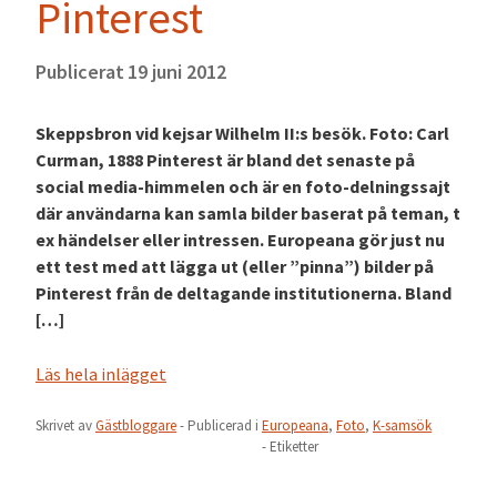
Pinterest
Publicerat
19 juni 2012
Skeppsbron vid kejsar Wilhelm II:s besök. Foto: Carl
Curman, 1888 Pinterest är bland det senaste på
social media-himmelen och är en foto-delningssajt
där användarna kan samla bilder baserat på teman, t
ex händelser eller intressen. Europeana gör just nu
ett test med att lägga ut (eller ”pinna”) bilder på
Pinterest från de deltagande institutionerna. Bland
[…]
Läs hela inlägget
Skrivet av
Gästbloggare
- Publicerad i
Europeana
,
Foto
,
K-samsök
- Etiketter