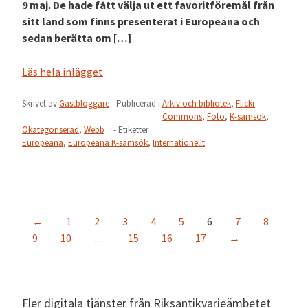
9 maj. De hade fått välja ut ett favoritföremål från
sitt land som finns presenterat i Europeana och
sedan berätta om […]
Läs hela inlägget
Skrivet av
Gästbloggare
- Publicerad i
Arkiv och bibliotek
,
Flickr
Commons
,
Foto
,
K-samsök
,
Okategoriserad
,
Webb
- Etiketter
Europeana
,
Europeana K-samsök
,
Internationellt
←
1
2
3
4
5
6
7
8
9
10
…
15
16
17
→
Fler digitala tjänster från Riksantikvarieämbetet