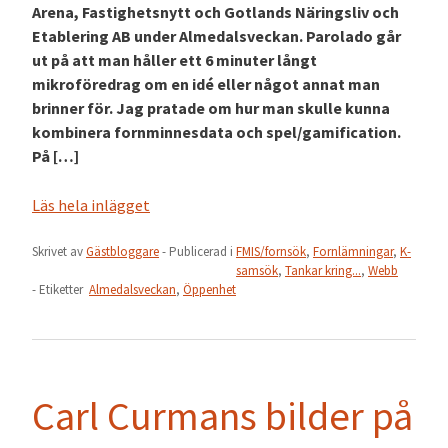
Arena, Fastighetsnytt och Gotlands Näringsliv och
Etablering AB under Almedalsveckan. Parolado går
ut på att man håller ett 6 minuter långt
mikroföredrag om en idé eller något annat man
brinner för. Jag pratade om hur man skulle kunna
kombinera fornminnesdata och spel/gamification.
På […]
Läs hela inlägget
Skrivet av
Gästbloggare
- Publicerad i
FMIS/fornsök
,
Fornlämningar
,
K-
samsök
,
Tankar kring...
,
Webb
- Etiketter
Almedalsveckan
,
Öppenhet
Carl Curmans bilder på