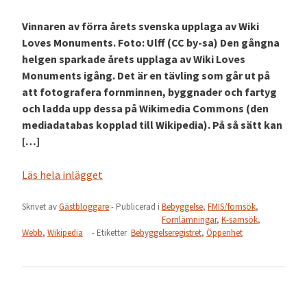
Vinnaren av förra årets svenska upplaga av Wiki
Loves Monuments. Foto: Ulff (CC by-sa) Den gångna
helgen sparkade årets upplaga av Wiki Loves
Monuments igång. Det är en tävling som går ut på
att fotografera fornminnen, byggnader och fartyg
och ladda upp dessa på Wikimedia Commons (den
mediadatabas kopplad till Wikipedia). På så sätt kan
[…]
Läs hela inlägget
Skrivet av
Gästbloggare
- Publicerad i
Bebyggelse
,
FMIS/fornsök
,
Fornlämningar
,
K-samsök
,
Webb
,
Wikipedia
- Etiketter
Bebyggelseregistret
,
Öppenhet