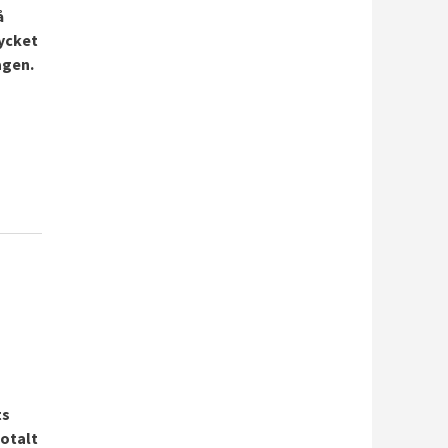
å
rycket
agen.
ts
otalt