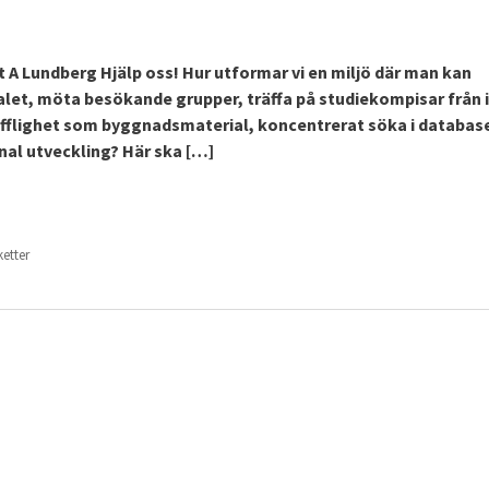
t A Lundberg Hjälp oss! Hur utformar vi en miljö där man kan
alet, möta besökande grupper, träffa på studiekompisar från i
räfflighet som byggnadsmaterial, koncentrerat söka i database
nal utveckling? Här ska […]
iketter