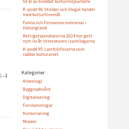
50 år av breddat kulturmiljöarbete
K-podd 96: Stölder och illegal handel
med kulturföremål
Funna och försvunna runstenar i
Hälsingland
Rettigstipendiaterna 2024 har gett
nytt liv åt litteraturen i samlingarna
K-podd 95: Lastbilsförarna som
räddar kulturarvet
Kategorier
 […]
Arkeologi
Byggnadsvård
Digitalisering
Fornlämningar
Konservering
Museer