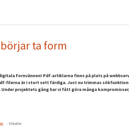
börjar ta form
digitala Fornvännen! Pdf-artiklarna finns på plats på webbser
df-filerna är i stort sett färdiga. Just nu trimmas sökfunktio
s. Under projektets gång har vi fått göra många kompromisse
tek
- Etiketter