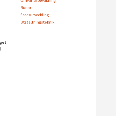
Omvärldsbevakning
Runor
Stadsutveckling
Utställningsteknik
gget
]
?