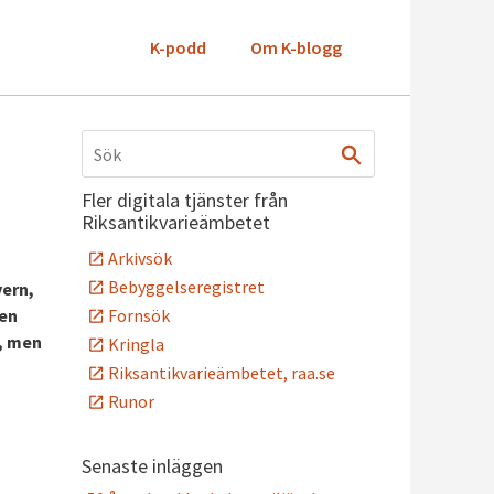
K-podd
Om K-blogg
Fler digitala tjänster från
Riksantikvarieämbetet
Arkivsök
Bebyggelseregistret
vern,
Fornsök
nen
r, men
Kringla
Riksantikvarieämbetet, raa.se
Runor
Senaste inläggen