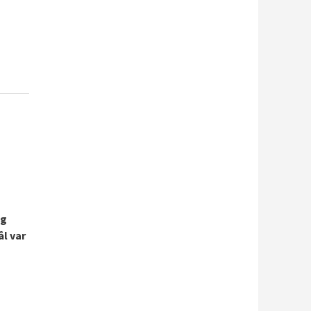
og
l var