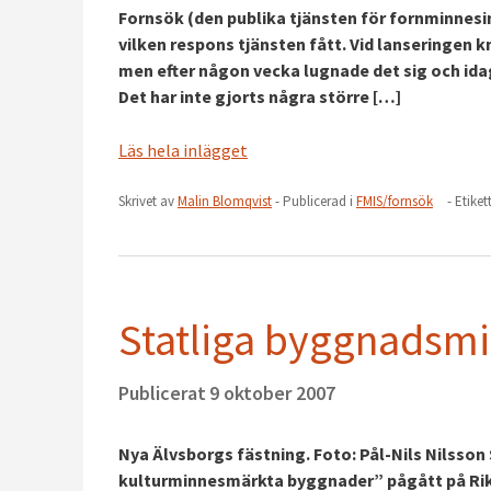
Fornsök (den publika tjänsten för fornminnesinf
vilken respons tjänsten fått. Vid lanseringen
men efter någon vecka lugnade det sig och id
Det har inte gjorts några större […]
Läs hela inlägget
Skrivet av
Malin Blomqvist
- Publicerad i
FMIS/fornsök
- Etiket
Statliga byggnadsmi
Publicerat
9 oktober 2007
Nya Älvsborgs fästning. Foto: Pål-Nils Nilsson
kulturminnesmärkta byggnader” pågått på Rik