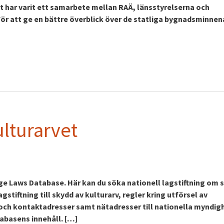
t har varit ett samarbete mellan RAÄ, länsstyrelserna och
ör att ge en bättre överblick över de statliga bygnadsminnen
ulturarvet
age Laws Database. Här kan du söka nationell lagstiftning om 
gstiftning till skydd av kulturarv, regler kring utförsel av
 och kontaktadresser samt nätadresser till nationella myndigh
tabasens innehåll. […]