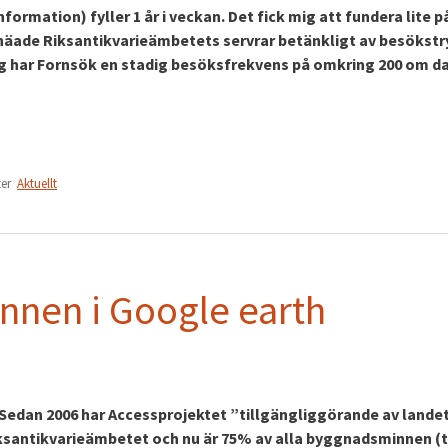
ormation) fyller 1 år i veckan. Det fick mig att fundera lite p
 knäade Riksantikvarieämbetets servrar betänkligt av besökst
ag har Fornsök en stadig besöksfrekvens på omkring 200 om d
ter
Aktuellt
nnen i Google earth
 Sedan 2006 har Accessprojektet ”tillgängliggörande av lande
santikvarieämbetet och nu är 75% av alla byggnadsminnen (t