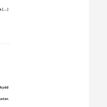
a […]
skydd
eter.