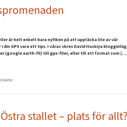
gspromenaden
ler är helt enkelt bara nyfiken på att upptäcka lite av vår
 i din GPS vara ett tips. I våras skrev David Haskiya blogginlä
 (google earth-fil) till gpx-filer, eller till ett format som […
 Etiketter
stra stallet – plats för allt