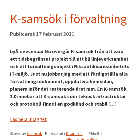
K-samsök i förvaltning
Publicerat
17 februari 2011
byÂ seeveeaar Nu övergår K-samsök från att vara
ett tidsbegränsat projekt till att bli linjeverksamhet
och ett förvaltningsobjekt i Riksantikvarieämbetets
IT-miljö. Just nu jobbar jag med att färdigställa alla
förvaltningsdokument, uppdatera hemsidan,
planera inför det resterande året mm. En K-samsök
1.0 innebär att K-samsök som teknisk infrastruktur
och protokoll finns i en godkänd och stabil […]
Läs hela inlägget
Skrivet av
ksamsok
- Publicerad i
K-samsök
- Etiketter
Allmänt
,
Förvaltning