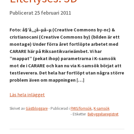
Publicerat
25 februari 2011
Foto: å§’å„¿å–µå–µ (Creative Commons by-nc) &
cristianocani (Creative Commons by) (bilden är ett
montage) Under förra året fortlöpte arbetet med
CARARE här på Riksantikvarieämbet. Vi har
”mappat” (pekat ihop) parametrarna i K-samsök
mot de i CARARE och kan nu via K-samsök börjat att
testleverera. Det hela har fortlöpt utan några större
problem även om mappningen […]
Läs hela inlägget
Skrivet av
Gästbloggare
- Publicerad i
FMIS/fornsök
,
K-samsök
- Etiketter
Bebyggelseregistret