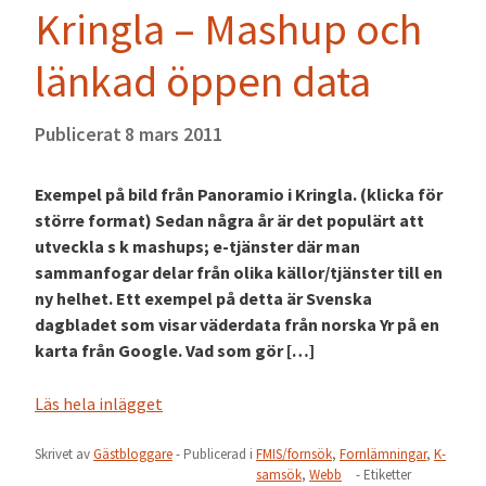
Kringla – Mashup och
länkad öppen data
Publicerat
8 mars 2011
Exempel på bild från Panoramio i Kringla. (klicka för
större format) Sedan några år är det populärt att
utveckla s k mashups; e-tjänster där man
sammanfogar delar från olika källor/tjänster till en
ny helhet. Ett exempel på detta är Svenska
dagbladet som visar väderdata från norska Yr på en
karta från Google. Vad som gör […]
Läs hela inlägget
Skrivet av
Gästbloggare
- Publicerad i
FMIS/fornsök
,
Fornlämningar
,
K-
samsök
,
Webb
- Etiketter