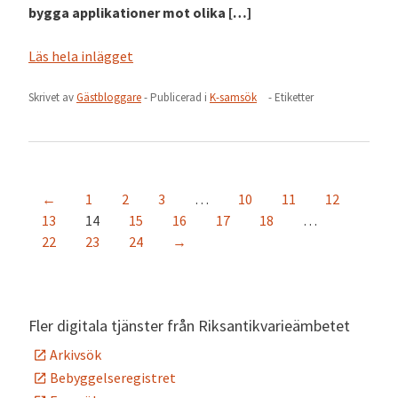
bygga applikationer mot olika […]
Läs hela inlägget
Skrivet av
Gästbloggare
- Publicerad i
K-samsök
- Etiketter
←
1
2
3
…
10
11
12
13
14
15
16
17
18
…
22
23
24
→
Fler digitala tjänster från Riksantikvarieämbetet
Arkivsök
Bebyggelseregistret