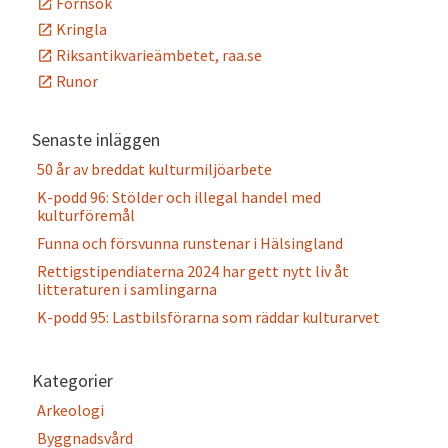
Fornsök
Kringla
Riksantikvarieämbetet, raa.se
Runor
Senaste inläggen
50 år av breddat kulturmiljöarbete
K-podd 96: Stölder och illegal handel med
kulturföremål
Funna och försvunna runstenar i Hälsingland
Rettigstipendiaterna 2024 har gett nytt liv åt
litteraturen i samlingarna
K-podd 95: Lastbilsförarna som räddar kulturarvet
Kategorier
Arkeologi
Byggnadsvård