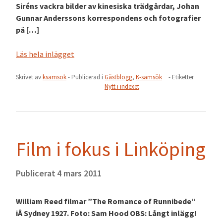
Siréns vackra bilder av kinesiska trädgårdar, Johan
Gunnar Anderssons korrespondens och fotografier
på […]
Läs hela inlägget
Skrivet av
ksamsok
- Publicerad i
Gästblogg
,
K-samsök
- Etiketter
Nytt i indexet
Film i fokus i Linköping
Publicerat
4 mars 2011
William Reed filmar ”The Romance of Runnibede”
iÂ Sydney 1927. Foto: Sam Hood OBS: Långt inlägg!