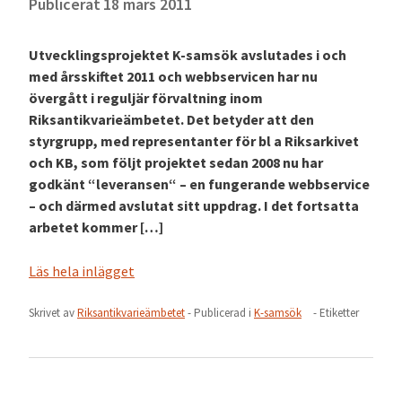
Publicerat
18 mars 2011
Utvecklingsprojektet K-samsök avslutades i och
med årsskiftet 2011 och webbservicen har nu
övergått i reguljär förvaltning inom
Riksantikvarieämbetet. Det betyder att den
styrgrupp, med representanter för bl a Riksarkivet
och KB, som följt projektet sedan 2008 nu har
godkänt “leveransen“ – en fungerande webbservice
– och därmed avslutat sitt uppdrag. I det fortsatta
arbetet kommer […]
Läs hela inlägget
Skrivet av
Riksantikvarieämbetet
- Publicerad i
K-samsök
- Etiketter