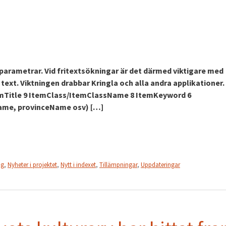
sa parametrar. Vid fritextsökningar är det därmed viktigare med
 text. Viktningen drabbar Kringla och alla andra applikationer.
 ItemTitle 9 ItemClass/ItemClassName 8 ItemKeyword 6
ame, provinceName osv) […]
ng
,
Nyheter i projektet
,
Nytt i indexet
,
Tillämpningar
,
Uppdateringar