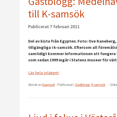
Gästblogg: Medelhave
till K-samsök
Publicerat
7 februari 2011
Del av kista från Egypten. Foto: Ove Kaneber
tillgängliga i k-samsök. Eftersom all föremåls
samtidigt kommer informationen att fungera v
som sedan 1999 ingår i Statens museer för värl
Läs hela inlägget
Skrivet av
ksamsok
- Publicerad i
Gästblogg
,
K-samsök
- Etik