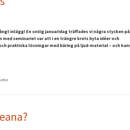
ås
ångt inlägg! En snöig januaridag träffades vi några stycken på
n med seminariet var att i en trängre krets byta idéer och
 och praktiska lösningar med bäring på ljud-material – och ka
iketter
peana?