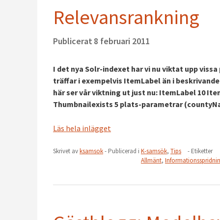
Relevansrankning
Publicerat
8 februari 2011
I det nya Solr-indexet har vi nu viktat upp vis
träffar i exempelvis ItemLabel än i beskrivande
här ser vår viktning ut just nu: ItemLabel 10
Thumbnailexists 5 plats-parametrar (countyN
Läs hela inlägget
Skrivet av
ksamsok
- Publicerad i
K-samsök
,
Tips
- Etiketter
Allmänt
,
Informationsspridni