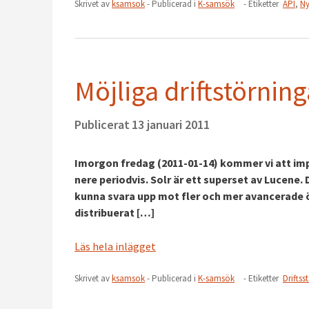
Skrivet av
ksamsok
- Publicerad i
K-samsök
- Etiketter
API
,
Ny
Möjliga driftstörnin
Publicerat
13 januari 2011
Imorgon fredag (2011-01-14) kommer vi att imp
nere periodvis. Solr är ett superset av Lucene.
kunna svara upp mot fler och mer avancerade ö
distribuerat […]
Läs hela inlägget
Skrivet av
ksamsok
- Publicerad i
K-samsök
- Etiketter
Driftss