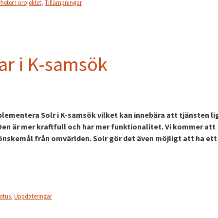
heter i projektet
,
Tillämpningar
gar i K-samsök
lementera Solr i K-samsök vilket kan innebära att tjänsten li
 Den är mer kraftfull och har mer funktionalitet. Vi kommer att
nskemål från omvärlden. Solr gör det även möjligt att ha ett
tatus
,
Uppdateringar