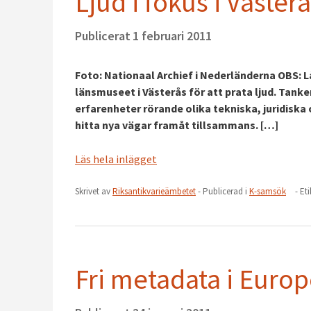
Ljud i fokus i Väster
Publicerat
1 februari 2011
Foto: Nationaal Archief i Nederländerna OBS: L
länsmuseet i Västerås för att prata ljud. Tanke
erfarenheter rörande olika tekniska, juridiska
hitta nya vägar framåt tillsammans. […]
Läs hela inlägget
Skrivet av
Riksantikvarieämbetet
- Publicerad i
K-samsök
- Et
Fri metadata i Euro