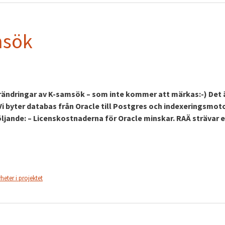
msök
rändringar av K-samsök – som inte kommer att märkas:-) Det 
i byter databas från Oracle till Postgres och indexeringsmot
följande: – Licenskostnaderna för Oracle minskar. RAÄ strävar e
heter i projektet