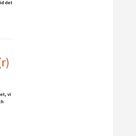
id det
r)
t, vi
ch