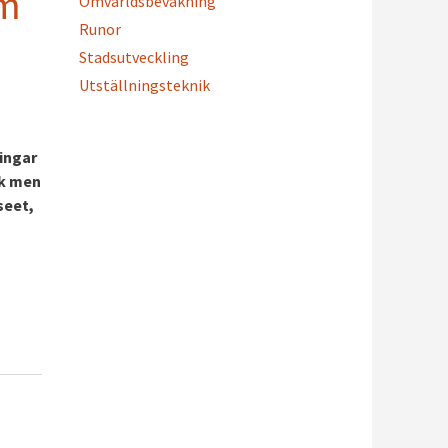
am
Omvärldsbevakning
Runor
Stadsutveckling
Utställningsteknik
ingar
ök men
seet,