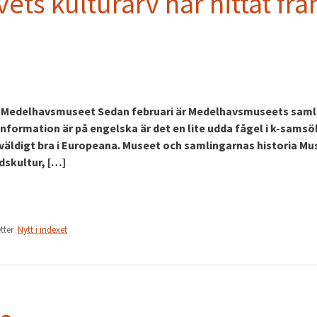
ts kulturarv har hittat fr
g, Medelhavsmuseet Sedan februari är Medelhavsmuseets saml
information är på engelska är det en lite udda fågel i k-sams
äldigt bra i Europeana. Museet och samlingarnas historia Mu
dskultur, […]
etter
Nytt i indexet