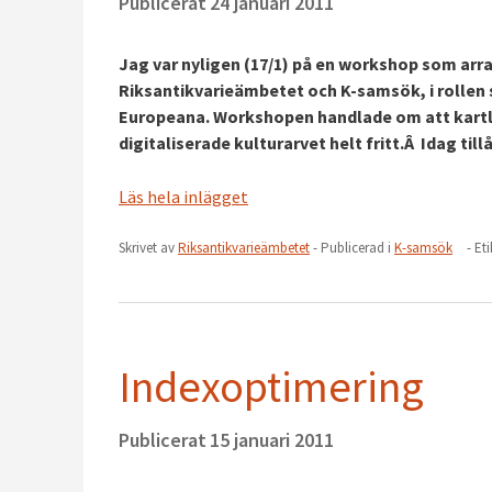
Publicerat
24 januari 2011
Jag var nyligen (17/1) på en workshop som ar
Riksantikvarieämbetet och K-samsök, i rollen 
Europeana. Workshopen handlade om att kartlä
digitaliserade kulturarvet helt fritt.Â Idag ti
Läs hela inlägget
Skrivet av
Riksantikvarieämbetet
- Publicerad i
K-samsök
- Et
Indexoptimering
Publicerat
15 januari 2011