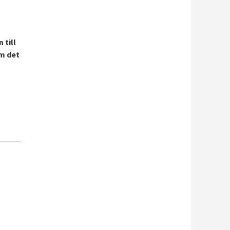
 till
m det