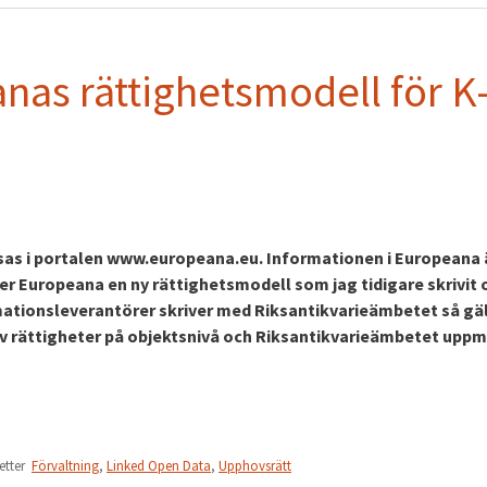
nas rättighetsmodell för K
sas i portalen www.europeana.eu. Informationen i Europeana 
der Europeana en ny rättighetsmodell som jag tidigare skrivit
tionsleverantörer skriver med Riksantikvarieämbetet så gäl
v rättigheter på objektsnivå och Riksantikvarieämbetet upp
ketter
Förvaltning
,
Linked Open Data
,
Upphovsrätt