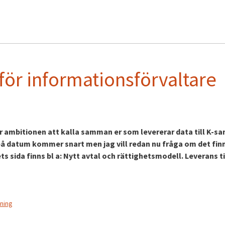
 för informationsförvaltare
ar ambitionen att kalla samman er som levererar data till K-s
 på datum kommer snart men jag vill redan nu fråga om det fin
s sida finns bl a: Nytt avtal och rättighetsmodell. Leverans ti
tning