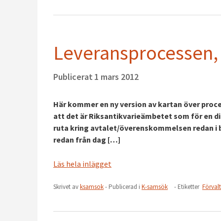
Leveransprocessen, 
Publicerat
1 mars 2012
Här kommer en ny version av kartan över proces
att det är Riksantikvarieämbetet som för en di
ruta kring avtalet/överenskommelsen redan i bö
redan från dag […]
Läs hela inlägget
Skrivet av
ksamsok
- Publicerad i
K-samsök
- Etiketter
Förval