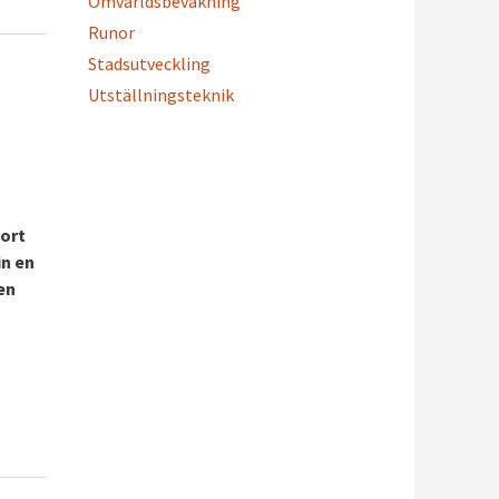
Omvärldsbevakning
Runor
Stadsutveckling
Utställningsteknik
jort
in en
en