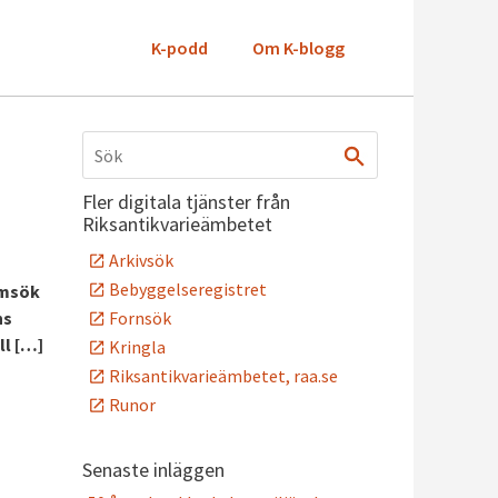
K-podd
Om K-blogg
Fler digitala tjänster från
Riksantikvarieämbetet
Arkivsök
Bebyggelseregistret
amsök
Fornsök
ns
ll […]
Kringla
Riksantikvarieämbetet, raa.se
Runor
Senaste inläggen