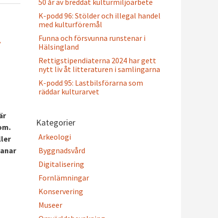
50 år av breddat kulturmiljöarbete
K-podd 96: Stölder och illegal handel
med kulturföremål
-
Funna och försvunna runstenar i
Hälsingland
Rettigstipendiaterna 2024 har gett
nytt liv åt litteraturen i samlingarna
K-podd 95: Lastbilsförarna som
räddar kulturarvet
är
Kategorier
 om.
Arkeologi
ler
manar
Byggnadsvård
Digitalisering
Fornlämningar
Konservering
Museer