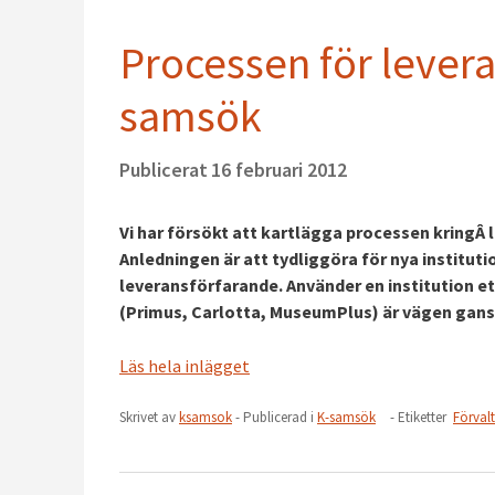
Processen för leveran
samsök
Publicerat
16 februari 2012
Vi har försökt att kartlägga processen kringÂ 
Anledningen är att tydliggöra för nya institutio
leveransförfarande. Använder en institution e
(Primus, Carlotta, MuseumPlus) är vägen ganska
Läs hela inlägget
Skrivet av
ksamsok
- Publicerad i
K-samsök
- Etiketter
Förval