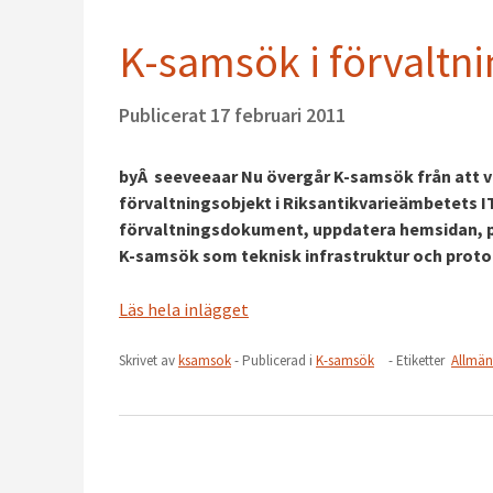
K-samsök i förvaltni
Publicerat
17 februari 2011
byÂ seeveeaar Nu övergår K-samsök från att var
förvaltningsobjekt i Riksantikvarieämbetets IT-
förvaltningsdokument, uppdatera hemsidan, pl
K-samsök som teknisk infrastruktur och protok
Läs hela inlägget
Skrivet av
ksamsok
- Publicerad i
K-samsök
- Etiketter
Allmän