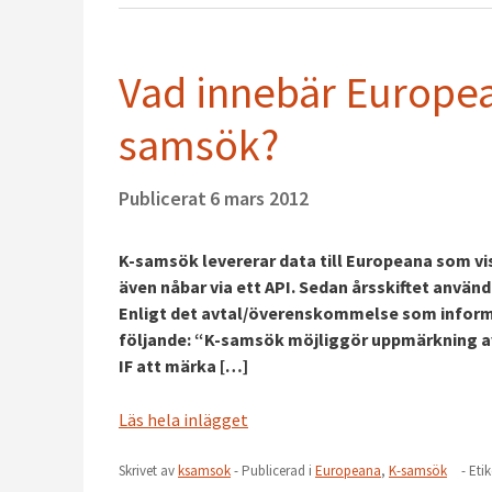
Vad innebär Europea
samsök?
Publicerat
6 mars 2012
K-samsök levererar data till Europeana som vi
även nåbar via ett API. Sedan årsskiftet använ
Enligt det avtal/överenskommelse som informa
följande: “K-samsök möjliggör uppmärkning a
IF att märka […]
Läs hela inlägget
Skrivet av
ksamsok
- Publicerad i
Europeana
,
K-samsök
- Eti