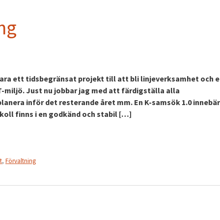
ng
a ett tidsbegränsat projekt till att bli linjeverksamhet och e
miljö. Just nu jobbar jag med att färdigställa alla
anera inför det resterande året mm. En K-samsök 1.0 innebär
oll finns i en godkänd och stabil […]
t
,
Förvaltning