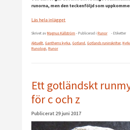
runorna, men den teckenföljd som uppkommer g
Läs hela inlägget
Skrivet av
Magnus Källström
- Publicerad i
Runor
- Etiketter
Aktuellt
,
Ganthems kyrka
,
Gotland
,
Gotlands runinskrifter
,
Kyrk
Runologi
,
Runor
Ett gotländskt runm
för c och z
Publicerat
29 juni 2017