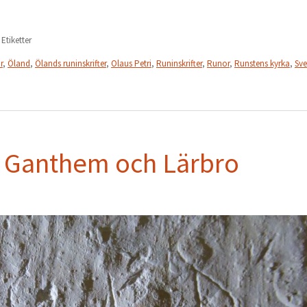
 Etiketter
r
,
Öland
,
Ölands runinskrifter
,
Olaus Petri
,
Runinskrifter
,
Runor
,
Runstens kyrka
,
Sve
 i Ganthem och Lärbro