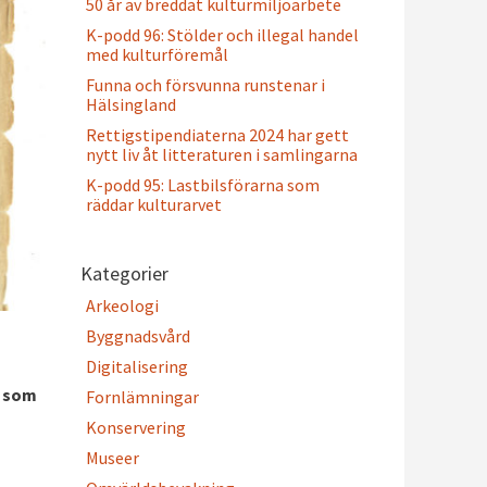
50 år av breddat kulturmiljöarbete
K-podd 96: Stölder och illegal handel
med kulturföremål
Funna och försvunna runstenar i
Hälsingland
Rettigstipendiaterna 2024 har gett
nytt liv åt litteraturen i samlingarna
K-podd 95: Lastbilsförarna som
räddar kulturarvet
Kategorier
Arkeologi
Byggnadsvård
Digitalisering
, som
Fornlämningar
Konservering
Museer