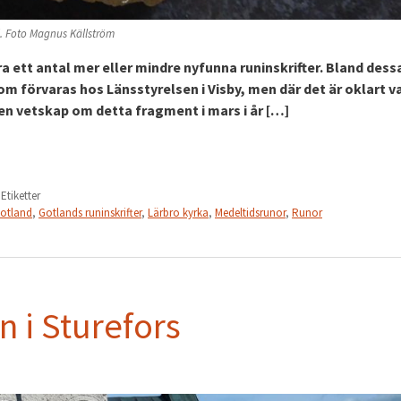
. Foto Magnus Källström
ra ett antal mer eller mindre nyfunna runinskrifter. Bland dess
m förvaras hos Länsstyrelsen i Visby, men där det är oklart v
gen vetskap om detta fragment i mars i år […]
 Etiketter
otland
,
Gotlands runinskrifter
,
Lärbro kyrka
,
Medeltidsrunor
,
Runor
 i Sturefors