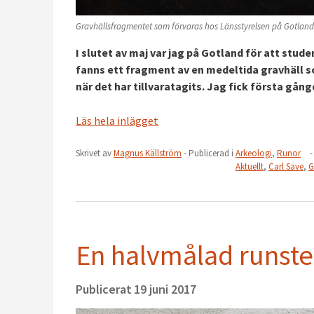
Gravhällsfragmentet som förvaras hos Länsstyrelsen på Gotland
I slutet av maj var jag på Gotland för att stude
fanns ett fragment av en medeltida gravhäll so
när det har tillvaratagits. Jag fick första gån
Läs hela inlägget
Skrivet av
Magnus Källström
- Publicerad i
Arkeologi
,
Runor
-
Aktuellt
,
Carl Säve
,
G
En halvmålad runsten
Publicerat
19 juni 2017