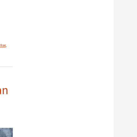
fter
,
an