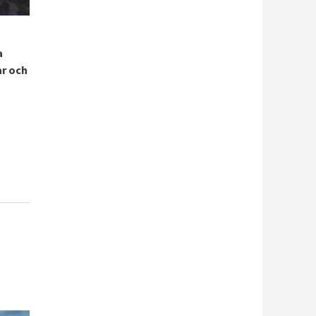
a
ar och