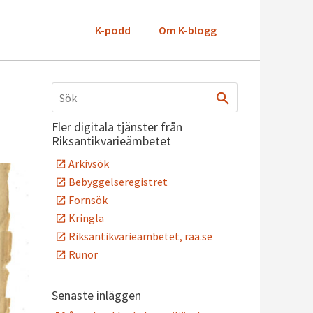
K-podd
Om K-blogg
Fler digitala tjänster från
Riksantikvarieämbetet
Arkivsök
Bebyggelseregistret
Fornsök
Kringla
Riksantikvarieämbetet, raa.se
Runor
Senaste inläggen