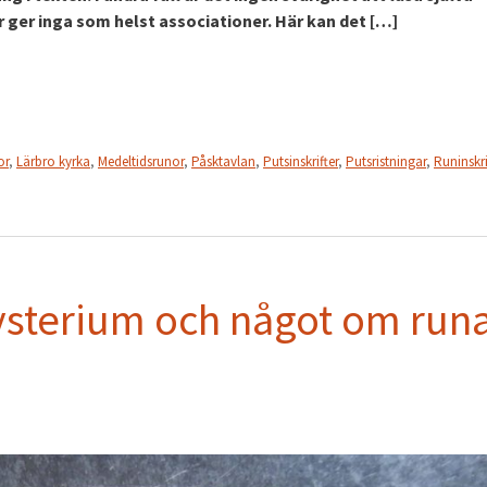
er inga som helst associationer. Här kan det […]
or
,
Lärbro kyrka
,
Medeltidsrunor
,
Påsktavlan
,
Putsinskrifter
,
Putsristningar
,
Runinskri
ysterium och något om run