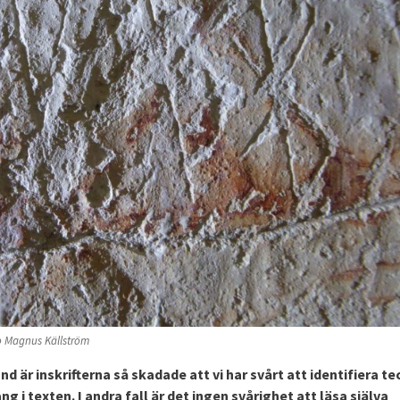
o Magnus Källström
nd är inskrifterna så skadade att vi har svårt att identifiera t
 i texten. I andra fall är det ingen svårighet att läsa själva