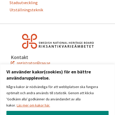
Stadsutveckling
Utställningsteknik
Kontakt
registrator@raa.se
08-5191 80 00
Vi använder kakor(cookies) för en bättre
användarupplevelse.
Snabblänkar
Jobba hos oss
Några kakor är nödvändiga för att webbplatsen ska fungera
Press
optimalt och andra används till statistik. Genom att klicka
Kontakta oss
'Godkänn alla' godkänner du användandet av alla
kakor.
Läs mer om kakor här.
Följ oss
Facebook