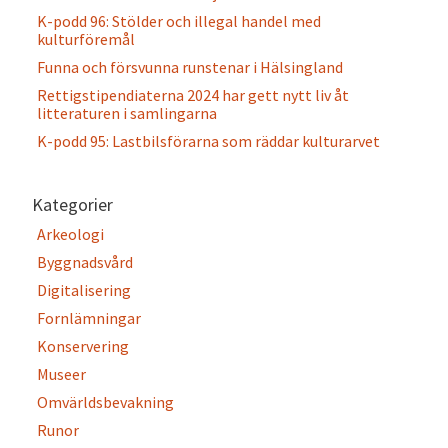
K-podd 96: Stölder och illegal handel med
kulturföremål
Funna och försvunna runstenar i Hälsingland
Rettigstipendiaterna 2024 har gett nytt liv åt
litteraturen i samlingarna
K-podd 95: Lastbilsförarna som räddar kulturarvet
Kategorier
Arkeologi
Byggnadsvård
Digitalisering
Fornlämningar
Konservering
Museer
Omvärldsbevakning
Runor