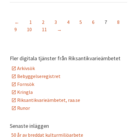
←
1
2
3
4
5
6
7
8
9
10
11
→
Fler digitala tjänster från Riksantikvarieämbetet
Arkivsök
Bebyggelseregistret
Fornsök
Kringla
Riksantikvarieämbetet, raa.se
Runor
Senaste inläggen
50 år av breddat kulturmiljöarbete