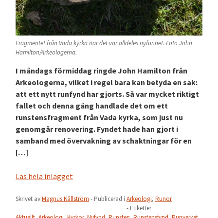
Fragmentet från Vada kyrka när det var alldeles nyfunnet. Foto John
Hamilton/Arkeologerna.
I måndags förmiddag ringde John Hamilton från
Arkeologerna, vilket i regel bara kan betyda en sak:
att ett nytt runfynd har gjorts. Så var mycket riktigt
fallet och denna gång handlade det om ett
runstensfragment från Vada kyrka, som just nu
genomgår renovering. Fyndet hade han gjort i
samband med övervakning av schaktningar för en
[…]
Läs hela inlägget
Skrivet av
Magnus Källström
- Publicerad i
Arkeologi
,
Runor
- Etiketter
Aktuellt
,
Arkeologi
,
Kyrkor
,
Nyfynd
,
Runsten
,
Runstensfynd
,
Runverket
,