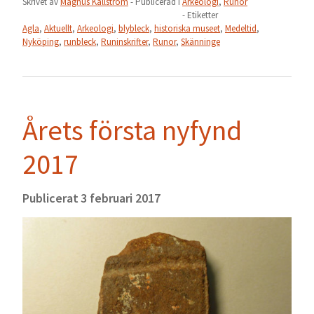
Skrivet av
Magnus Källström
- Publicerad i
Arkeologi
,
Runor
- Etiketter
Agla
,
Aktuellt
,
Arkeologi
,
blybleck
,
historiska museet
,
Medeltid
,
Nyköping
,
runbleck
,
Runinskrifter
,
Runor
,
Skänninge
Årets första nyfynd
2017
Publicerat
3 februari 2017