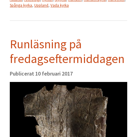
Spånga kyrka
,
Uppland
,
Vada kyrka
Runläsning på
fredagseftermiddagen
Publicerat
10 februari 2017