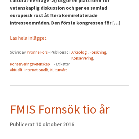
cultural-heritage-2/) utgör en plattform för
vetenskaplig diskussion och ger en samlad
europeisk röst åt flera kemirelaterade
intresseområden. Den första kongressen för […]
Läs hela inlägget
Skrivet av
Yvonne Fors
- Publicerad i
Arkeologi
,
Forskning
,
Konservering
,
Konserveringsvetenskap
- Etiketter
Aktuellt
,
Internationellt
,
Kulturvård
FMIS Fornsök tio år
Publicerat
10 oktober 2016