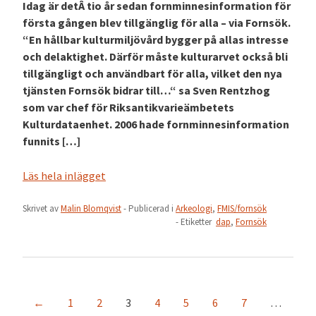
Idag är detÂ tio år sedan fornminnesinformation för
första gången blev tillgänglig för alla – via Fornsök.
“En hållbar kulturmiljövård bygger på allas intresse
och delaktighet. Därför måste kulturarvet också bli
tillgängligt och användbart för alla, vilket den nya
tjänsten Fornsök bidrar till…“ sa Sven Rentzhog
som var chef för Riksantikvarieämbetets
Kulturdataenhet. 2006 hade fornminnesinformation
funnits […]
Läs hela inlägget
Skrivet av
Malin Blomqvist
- Publicerad i
Arkeologi
,
FMIS/fornsök
- Etiketter
dap
,
Fornsök
←
1
2
3
4
5
6
7
…