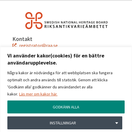
Kontakt
registrator@raa.se
08-5191 80 00
Vi använder kakor(cookies) för en bättre
användarupplevelse.
Snabblänkar
Jobba hos oss
Några kakor är nödvändiga för att webbplatsen ska fungera
Press
optimalt och andra används till statistik. Genom att klicka
Kontakta oss
'Godkänn alla' godkänner du användandet av alla
kakor.
Läs mer om kakor här.
Följ oss
Facebook
GODKÄNN ALLA
Instagram
Linkedin
INSTÄLLNINGAR
YouTube