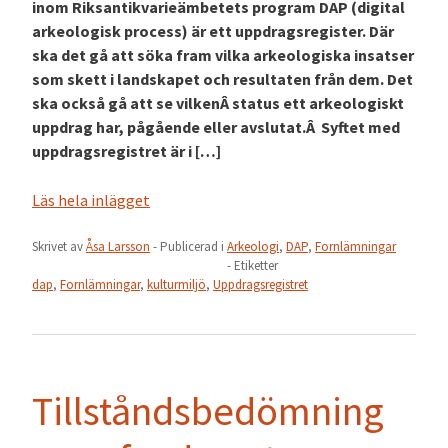
inom Riksantikvarieämbetets program DAP (digital
arkeologisk process) är ett uppdragsregister. Där
ska det gå att söka fram vilka arkeologiska insatser
som skett i landskapet och resultaten från dem. Det
ska också gå att se vilkenÂ status ett arkeologiskt
uppdrag har, pågående eller avslutat.Â Syftet med
uppdragsregistret är i […]
Läs hela inlägget
Skrivet av
Åsa Larsson
- Publicerad i
Arkeologi
,
DAP
,
Fornlämningar
- Etiketter
dap
,
Fornlämningar
,
kulturmiljö
,
Uppdragsregistret
Tillståndsbedömning