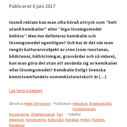
Publicerat
8 juni 2017
InomÂ reklam kan man ofta höraÂ uttryck som ”helt
utanÂ kemikalier” eller ”inga lösningsmedel
behövs”. Men hur definieras kemikalie och
lösningsmedel egentligen? Och hur är det när man
rengör kulturarvsobjekt av sten (som runstenar,
bildstenar, hällristningar, gravvårdar och så vidare),
kan man göra det utan att använda sig av kemikalier
eller lösningsmedel? Kemikalie Enligt Svenska
kemistsamfundets nomenklaturutskott är […]
Läs hela inlägget
Skrivet av
Helen Simonsson
- Publicerad i
Arkeologi
,
Byggnadsvård
,
Fornlämningar
,
Konservering
,
Okategoriserad
,
Tips
- Etiketter
Arkeologi
,
Konservering
,
Kulturvård
,
Kunskap
,
Kyrkor
,
Runsten
,
Runstenar