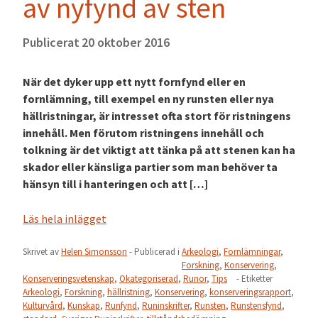
av nyfynd av sten
Publicerat
20 oktober 2016
När det dyker upp ett nytt fornfynd eller en
fornlämning, till exempel en ny runsten eller nya
hällristningar, är intresset ofta stort för ristningens
innehåll. Men förutom ristningens innehåll och
tolkning är det viktigt att tänka på att stenen kan ha
skador eller känsliga partier som man behöver ta
hänsyn till i hanteringen och att […]
Läs hela inlägget
Skrivet av
Helen Simonsson
- Publicerad i
Arkeologi
,
Fornlämningar
,
Forskning
,
Konservering
,
Konserveringsvetenskap
,
Okategoriserad
,
Runor
,
Tips
- Etiketter
Arkeologi
,
Forskning
,
hällristning
,
Konservering
,
konserveringsrapport
,
Kulturvård
,
Kunskap
,
Runfynd
,
Runinskrifter
,
Runsten
,
Runstensfynd
,