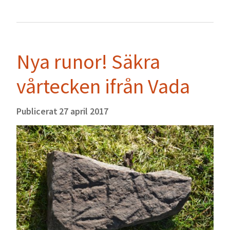
Nya runor! Säkra
vårtecken ifrån Vada
Publicerat
27 april 2017