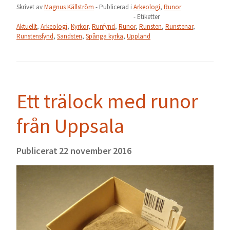
Skrivet av
Magnus Källström
- Publicerad i
Arkeologi
,
Runor
- Etiketter
Aktuellt
,
Arkeologi
,
Kyrkor
,
Runfynd
,
Runor
,
Runsten
,
Runstenar
,
Runstensfynd
,
Sandsten
,
Spånga kyrka
,
Uppland
Ett trälock med runor
från Uppsala
Publicerat
22 november 2016