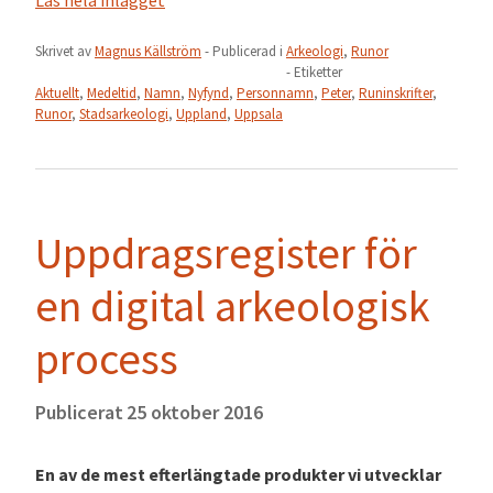
Läs hela inlägget
Skrivet av
Magnus Källström
- Publicerad i
Arkeologi
,
Runor
- Etiketter
Aktuellt
,
Medeltid
,
Namn
,
Nyfynd
,
Personnamn
,
Peter
,
Runinskrifter
,
Runor
,
Stadsarkeologi
,
Uppland
,
Uppsala
Uppdragsregister för
en digital arkeologisk
process
Publicerat
25 oktober 2016
En av de mest efterlängtade produkter vi utvecklar