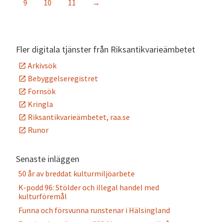
9
10
11
→
Fler digitala tjänster från Riksantikvarieämbetet
Arkivsök
Bebyggelseregistret
Fornsök
Kringla
Riksantikvarieämbetet, raa.se
Runor
Senaste inläggen
50 år av breddat kulturmiljöarbete
K-podd 96: Stölder och illegal handel med
kulturföremål
Funna och försvunna runstenar i Hälsingland