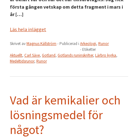
första gången vetskap om detta fragment i mars i
år […]
Läs hela inlägget
Skrivet av
Magnus Källström
- Publicerad i
Arkeologi
,
Runor
- Etiketter
Aktuellt
,
Carl Säve
,
Gotland
,
Gotlands runinskrifter
,
Lärbro kyrka
,
Medeltidsrunor
,
Runor
Vad är kemikalier och
lösningsmedel för
något?