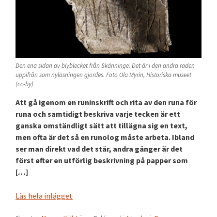
Den ena sidan av blyblecket från Skänninge. Det är i den andra raden
uppifrån som nyläsningen gjordes. Foto Ola Myrin, Historiska museet
(cc-by)
Att gå igenom en runinskrift och rita av den runa för
runa och samtidigt beskriva varje tecken är ett
ganska omständligt sätt att tillägna sig en text,
men ofta är det så en runolog måste arbeta. Ibland
ser man direkt vad det står, andra gånger är det
först efter en utförlig beskrivning på papper som
[…]
Läs hela inlägget