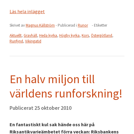
Läs hela inlägget
Skrivet av
Magnus Källström
- Publicerad i
Runor
- Etiketter
Aktuellt
,
Gravhäll
,
Heda kyrka
,
Högby kyrka
,
Kors
,
Östergötland
,
Runfynd
,
Vikingatid
En halv miljon till
världens runforskning!
Publicerat
25 oktober 2010
En fantastiskt kul sak hände oss här på
Riksantikvarieämbetet förra veckan: Riksbankens