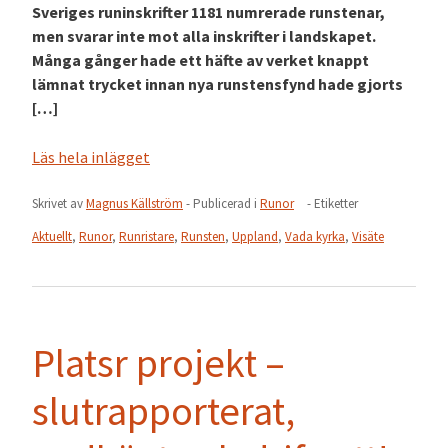
Sveriges runinskrifter 1181 numrerade runstenar,
men svarar inte mot alla inskrifter i landskapet.
Många gånger hade ett häfte av verket knappt
lämnat trycket innan nya runstensfynd hade gjorts
[…]
Läs hela inlägget
Skrivet av
Magnus Källström
- Publicerad i
Runor
- Etiketter
Aktuellt
,
Runor
,
Runristare
,
Runsten
,
Uppland
,
Vada kyrka
,
Visäte
Platsr projekt –
slutrapporterat,