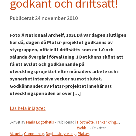
godkänt och driftsatt!
Publicerat
24 november 2010
Foto:Â Nationaal Archeif, 1931 Då var dagen slutligen
här då, dagen då Platsr-projektet godkänns av
styrgruppen, officiellt driftsätts som en 1.0 och
sålunda övergår i förvaltning..! Det känns skönt att
få ett avslut och godkännande på
utvecklingsprojektet efter månaders arbete och i
synnerhet intensiva veckor nu mot slutet.
Godkännandet av Platsr-projektet innebär att
utvecklingsperioden är över […]
Läs hela inlägget
Skrivet av
Maria Logothetis
- Publicerad i
Höstmöte
,
Tankar kring...
,
Webb
- Etiketter
Aktuellt
,
Community
,
Digital storytelling
,
Platser
,