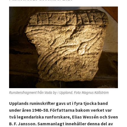
Runstensfragment från Vada by i Uppland. Foto Magnus Källström
Upplands runinskrifter gavs ut i fyra tjocka band
under åren 1940–58. Författarna bakom verket var
två legendariska runforskare, Elias Wessén och Sven
B. F. Jansson. Sammanlagt innehåller denna del av