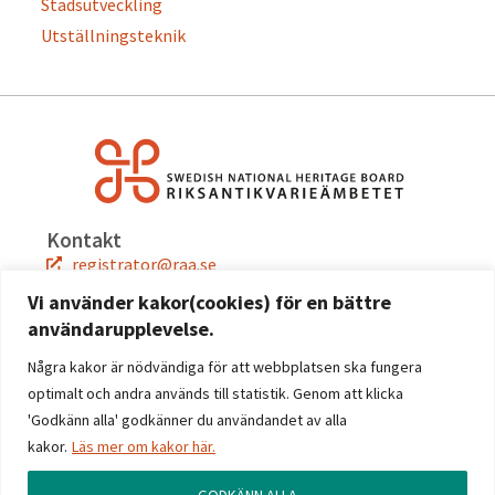
Stadsutveckling
Utställningsteknik
Kontakt
registrator@raa.se
08-5191 80 00
Vi använder kakor(cookies) för en bättre
användarupplevelse.
Snabblänkar
Jobba hos oss
Några kakor är nödvändiga för att webbplatsen ska fungera
Press
optimalt och andra används till statistik. Genom att klicka
Kontakta oss
'Godkänn alla' godkänner du användandet av alla
kakor.
Läs mer om kakor här.
Följ oss
Facebook
GODKÄNN ALLA