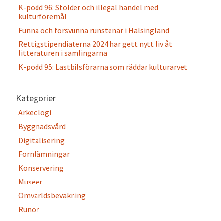
K-podd 96: Stölder och illegal handel med
kulturföremål
Funna och försvunna runstenar i Hälsingland
Rettigstipendiaterna 2024 har gett nytt liv åt
litteraturen i samlingarna
K-podd 95: Lastbilsförarna som räddar kulturarvet
Kategorier
Arkeologi
Byggnadsvård
Digitalisering
Fornlämningar
Konservering
Museer
Omvärldsbevakning
Runor