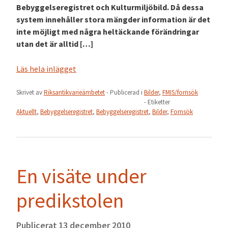
Bebyggelseregistret och Kulturmiljöbild. Då dessa
system innehåller stora mängder information är det
inte möjligt med några heltäckande förändringar
utan det är alltid […]
Läs hela inlägget
Skrivet av
Riksantikvarieämbetet
- Publicerad i
Bilder
,
FMIS/fornsök
- Etiketter
Aktuellt
,
Bebyggelseregistret
,
Bebyggelseregistret
,
Bilder
,
Fornsök
En visäte under
predikstolen
Publicerat
13 december 2010