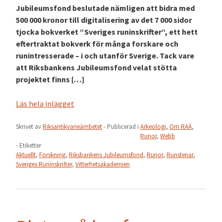
Jubileumsfond beslutade nämligen att bidra med
500 000 kronor till digitalisering av det 7 000 sidor
tjocka bokverket “Sveriges runinskrifter“, ett hett
eftertraktat bokverk för många forskare och
runintresserade – i och utanför Sverige. Tack vare
att Riksbankens Jubileumsfond velat stötta
projektet finns […]
Läs hela inlägget
Skrivet av
Riksantikvarieämbetet
- Publicerad i
Arkeologi
,
Om RAÄ
,
Runor
,
Webb
- Etiketter
Aktuellt
,
Forskning
,
Riksbankens Jubileumsfond
,
Runor
,
Runstenar
,
Sveriges Runinskrifter
,
Vitterhetsakademien