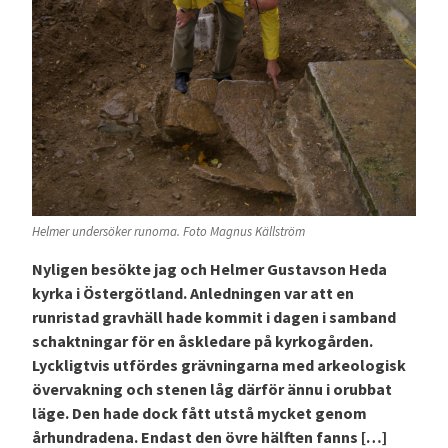
Helmer undersöker runorna. Foto Magnus Källström
Nyligen besökte jag och Helmer Gustavson Heda
kyrka i Östergötland. Anledningen var att en
runristad gravhäll hade kommit i dagen i samband
schaktningar för en åskledare på kyrkogården.
Lyckligtvis utfördes grävningarna med arkeologisk
övervakning och stenen låg därför ännu i orubbat
läge. Den hade dock fått utstå mycket genom
århundradena. Endast den övre hälften fanns […]