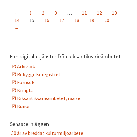
←
1
2
3
…
11
12
13
14
15
16
17
18
19
20
→
Fler digitala tjänster från Riksantikvarieämbetet
Arkivsök
Bebyggelseregistret
Fornsök
Kringla
Riksantikvarieämbetet, raa.se
Runor
Senaste inläggen
50 år av breddat kulturmiljöarbete