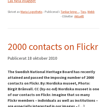
Läs hela inlägget
Skrivet av
Maria Logothetis
- Publicerad i
Tankar kring...
,
Tips
,
Webb
- Etiketter
Aktuellt
2000 contacts on Flickr
Publicerat
18 oktober 2010
The Swedish National Heritage Board has recently
attained and passed the imposing number of 2000
contacts on Flickr. By: Nordiska museet, Photo:
Birgit Brånvall. CC (by-nc-nd) Nordiska museet is one
of our contacts on Flickr. Imagine that so many
Flickr members – individuals as well as institutions –
are especially interested in our images – […]